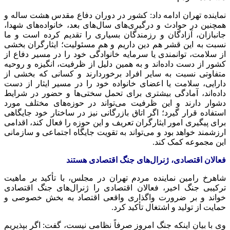
نماینده تهران ادامه داد: کشور در دوران دفاع مقدس هشت ساله و
همچنین در حوادث و درگیری‌های سال‌های بعد، خانواده‌های شهدا،
جانبازان، آزادگان و رزمندگان بسیاری را تقدیم کرده است و ما
نسبت به این قشر هم دین داریم و هم مسئولیت؛ ایثارگران بخشی
از سلامت، توانمندی یا سرمایه خانوادگی خود را در مسیر دفاع از
کشور از دست داده‌اند و به همین دلیل از ظرفیت، انگیزه و روحیه
متفاوتی نسبت به سایر افراد برخوردارند و کسانی که بخشی از
دارایی، سلامت یا اعضای خانواده خود را در مسیر ایثار از دست
داده‌اند، آمادگی بیشتری برای تحمل سختی‌ها و حضور در شرایط
دشوار دارند و این ظرفیت می‌تواند در حوزه‌های مختلف مورد
استفاده قرار گیرد؛ اگر اتاق بازرگانی نیز در ساختار خود جایگاهی
برای پیگیری امور ایثارگران تعریف و این حوزه را فعال کند، اقدامی
ارزشمند خواهد بود و می‌تواند به تقویت جایگاه اجتماعی و سازمانی
این مجموعه کمک کند.
فعالان اقتصادی، ژنرال‌های جنگ اقتصادی هستند
شاهرخ رامین نماینده مردم تهران در مجلس، با تأکید بر ماهیت
ترکیبی جنگ اخیر، فعالان اقتصادی را ژنرال‌های جنگ اقتصادی
خواند و بر ضرورت واگذاری واقعی اقتصاد به بخش خصوصی و
حمایت از تولید و اشتغال تأکید کرد.
وی با بیان اینکه جنگ امروز صرفاً نظامی نیست، گفت: اگر بپذیریم