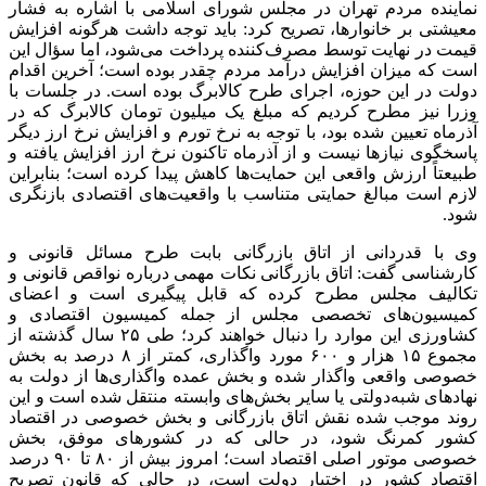
نماینده مردم تهران در مجلس شورای اسلامی با اشاره به فشار
معیشتی بر خانوارها، تصریح کرد: باید توجه داشت هرگونه افزایش
قیمت در نهایت توسط مصرف‌کننده پرداخت می‌شود، اما سؤال این
است که میزان افزایش درآمد مردم چقدر بوده است؛ آخرین اقدام
دولت در این حوزه، اجرای طرح کالابرگ بوده است. در جلسات با
وزرا نیز مطرح کردیم که مبلغ یک میلیون تومان کالابرگ که در
آذرماه تعیین شده بود، با توجه به نرخ تورم و افزایش نرخ ارز دیگر
پاسخگوی نیازها نیست و از آذرماه تاکنون نرخ ارز افزایش یافته و
طبیعتاً ارزش واقعی این حمایت‌ها کاهش پیدا کرده است؛ بنابراین
لازم است مبالغ حمایتی متناسب با واقعیت‌های اقتصادی بازنگری
شود.
وی با قدردانی از اتاق بازرگانی بابت طرح مسائل قانونی و
کارشناسی گفت: اتاق بازرگانی نکات مهمی درباره نواقص قانونی و
تکالیف مجلس مطرح کرده که قابل پیگیری است و اعضای
کمیسیون‌های تخصصی مجلس از جمله کمیسیون اقتصادی و
کشاورزی این موارد را دنبال خواهند کرد؛ طی ۲۵ سال گذشته از
مجموع ۱۵ هزار و ۶۰۰ مورد واگذاری، کمتر از ۸ درصد به بخش
خصوصی واقعی واگذار شده و بخش عمده واگذاری‌ها از دولت به
نهادهای شبه‌دولتی یا سایر بخش‌های وابسته منتقل شده است و این
روند موجب شده نقش اتاق بازرگانی و بخش خصوصی در اقتصاد
کشور کمرنگ شود، در حالی که در کشورهای موفق، بخش
خصوصی موتور اصلی اقتصاد است؛ امروز بیش از ۸۰ تا ۹۰ درصد
اقتصاد کشور در اختیار دولت است، در حالی که قانون تصریح