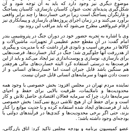
موضوع دیگری نیز وجود دارد که باید به آن توجه شود و آن
شکل‌گیری پدیده‌ای تحت عنوان کاسبان بازسازی، کاسبان پساجنگ
و غارتگران پساجنگ است زیرا برخی خسارت‌ها را چند برابر واقعی
برآورد می‌کنند و در زمان اجرای پروژه‌های بازسازی و پیمانکاری نیز
ارقام غیرواقعی مطرح می‌شود که باید مراقب این روند بود.
وی با اشاره به تجربه حضور خود در دوران جنگ در پتروشیمی بندر
امام گفت: در آن مقطع حجم عظیمی از تجهیزات، ماشین‌آلات و
کالاها در معرض آسیب و نابودی قرار داشت که با مدیریت و پیگیری
از هدررفت آنها جلوگیری شد؛ جنگ در کنار خسارت‌ها، فرصت‌هایی
برای بازسازی، نوسازی و پوست‌اندازی نیز ایجاد می‌کند و باید از این
فرصت‌ها به درستی استفاده کرد البته خسارت‌های مالی هرچقدر
هم سنگین باشد قابل جبران است اما خسارت‌های انسانی و از
دست دادن شهدا و سرمایه‌های انسانی قابل جبران نیست.
نماینده مردم تهران در مجلس افزود: بخش خصوصی با وجود همه
محدودیت‌ها و ناملایمات، ظرفیت بالایی برای حفظ و احیای
سرمایه‌ها دارد، چرا که سرمایه فعالان اقتصادی حاصل تلاش و کار
است و برای حفظ آن از هیچ تلاشی دریغ نمی‌کنند؛ بخش خصوصی
باید از فرصت‌های ایجاد شده استفاده کرده و با جدیت موانع را کنار
بزند، حتی اگر برخی محدودیت‌ها و کندی‌ها در فرآیندهای دولتی یا
بودجه‌ای وجود داشته باشد؛ .
عضو کمیسیون برنامه و بودجه مجلس تاکید کرد: اتاق بازرگانی،