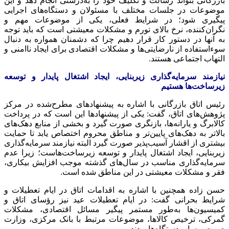
بازرگانی بتواند رسالت و تکلیف خود را به‌درستی انجام دهد و این
موضوعات در جلسات مختلف با مسئولان و دستگاه‌های اجرایی
پیگیری شود؛ در شرایط فعلی، یکی از موضوعات مهم و
نگران‌کننده، نرخ بالای تورم و مشکلات معیشتی است که باید توجه
به آنها در دستور کار قرار دهیم چرا که دشمنان همواره به دنبال
سوءاستفاده از نارضایتی‌ها و مشکلات اقتصادی برای ایجاد ناامنی و
التهاب اجتماعی هستند.
نیازمند سرمایه‌گذاری زیربنایی، ایجاد اشتغال پایدار و توسعه
زیرساخت‌ها هستیم
رئیس اتاق بازرگانی با اشاره به پیشنهادهای مطرح‌شده در مرکز
پژوهش‌های اتاق، گفت: یکی از پیشنهادها این است که در پرداخت
کالابرگ و یارانه‌ها، بازنگری صورت گیرد و بخشی از منابع دهک‌های
بالاتر به دهک‌های پایین‌تر و مناطق محروم اختصاص یابد تا حمایت
بیشتری از اقشار آسیب‌پذیر صورت گیرد البته نیازمند سرمایه‌گذاری
زیربنایی، ایجاد اشتغال پایدار و توسعه زیرساخت‌هاست؛ زیرا عدم
سرمایه‌گذاری مناسب در سال‌های گذشته موجب افزایش بیکاری،
فقر و مشکلات معیشتی در این مناطق شده است.
حسن زاده همچنین با اشاره به اقدامات اتاق در ایام تعطیلات و
شرایط بحرانی گفت: در ایام تعطیلات عید نیز رؤسای اتاق و
کمیسیون‌ها به‌طور مستمر پیگیر مسائل اقتصادی، مشکلات
گمرکی، ترخیص کالاها، موضوعات مرتبط با بانک مرکزی، وزارت
صمت و سایر دستگاه‌ها بودند.