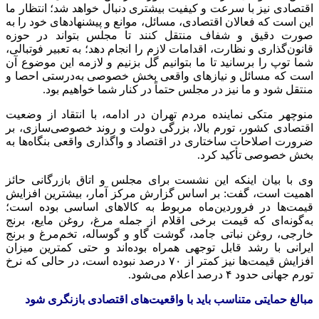
اقتصادی نیز با سرعت و کیفیت بیشتری دنبال خواهد شد؛ انتظار ما
این است که فعالان اقتصادی، مسائل، موانع و پیشنهادهای خود را به
صورت دقیق و شفاف منتقل کنند تا مجلس بتواند در حوزه
قانون‌گذاری و نظارت، اقدامات لازم را انجام دهد؛ به تعبیر فوتبالی،
شما توپ را برسانید تا ما بتوانیم گل بزنیم و لازمه این موضوع آن
است که مسائل و نیازهای واقعی بخش خصوصی به‌درستی احصا و
منتقل شود و ما نیز در مجلس حتماً در کنار شما خواهیم بود.
منوچهر متکی نماینده مردم تهران در ادامه، با انتقاد از وضعیت
اقتصادی کشور، تورم بالا، بزرگی دولت و روند خصوصی‌سازی، بر
ضرورت اصلاحات ساختاری در اقتصاد و واگذاری واقعی بنگاه‌ها به
بخش خصوصی تأکید کرد.
وی با بیان اینکه این نشست برای مجلس و اتاق بازرگانی حائز
اهمیت است، گفت: بر اساس گزارش مرکز آمار، بیشترین افزایش
قیمت‌ها در فروردین‌ماه مربوط به کالاهای اساسی بوده است؛
به‌گونه‌ای که قیمت برخی اقلام از جمله مرغ، روغن مایع، برنج
خارجی، روغن نباتی جامد، گوشت گاو و گوساله، تخم‌مرغ و برنج
ایرانی با رشد قابل توجهی همراه بوده‌اند و حتی کمترین میزان
افزایش قیمت‌ها نیز کمتر از ۷۰ درصد نبوده است، در حالی که نرخ
تورم جهانی حدود ۴ درصد اعلام می‌شود.
مبالغ حمایتی متناسب باید با واقعیت‌های اقتصادی بازنگری شود