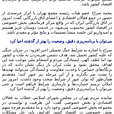
اقتصاد کشور باشد.
محمد سراج عضو هیات رئیسه مجمع تهران با ابراز خرسندی از
حضور در جمع فعالان اقتصادی و اعضای اتاق بازرگانی گفت: امروز
در اتاق بازرگانی ایران که در واقع مرکز فرماندهی بخش خصوصی
در اقتصاد کشور محسوب می‌شود، در خدمت دوستان عزیز هستیم
و امیدواریم این جلسه منشأ تصمیمات و نتایج مؤثر و مفیدی باشد.
می‌توان با برنامه‌ریزی دقیق، وضعیت را بهتر از گذشته احیا کرد
سراج با اشاره به شرایط جنگ تحمیلی اخیر افزود: در جریان جنگی
که علیه کشور تحمیل شد، هدف دشمن ضربه‌زدن به ملت و کشور
بود اما لطف الهی، ایستادگی مردم و انسجام ملی موجب شد این
اهداف محقق نشود و ملت ایران بار دیگر نشان دادند که در
بزنگاه‌های حساس با وحدت، مقاومت و ایستادگی می‌توانند تهدیدها
را پشت سر بگذارند و از این مرحله نیز عبور کنند؛ معتقدیم
همان‌طور که توان عبور از شرایط سخت وجود داشت، امروز نیز
امکان ترمیم خسارت‌ها و بازسازی شرایط فراهم است و حتی
می‌توان با برنامه‌ریزی دقیق، وضعیت را بهتر از گذشته احیا کرد.
نماینده مردم تهران در مجلس شورای اسلامی خطاب به فعالان
اقتصادی و بخش خصوصی گفت: این ظرفیت و توانمندی در
مجموعه بخش خصوصی کشور وجود دارد و ما معتقدیم هرچه سهم
بخش خصوصی در اقتصاد کشور افزایش یابد، حل مشکلات