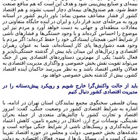
بیمه‌ای و صنایع پیش‌بینی شود و هدف این است که هم منافع صنعت
حفظ شود، هم صندوق‌های بیمه‌ای دچار آسیب نشوند و هم اقتصاد
کشور از فشار مضاعف مصون بماند؛ باور داریم کشور در آستانه
ورود به مرحله‌ای جدید قرار دارد و ایران در آینده جایگاه متفاوتی در
معادلات منطقه‌ای و جهانی به دست خواهد آورد و مردم نیز این
موضوع را احساس کرده‌اند و با وجود خستگی‌ها و فشارهای ناشی
از شرایط اخیر، همچنان ایستادگی خود را حفظ کرده‌اند؛ اگر مردم با
وجود همه دشواری‌ها پای کار ایستاده‌اند، شما به عنوان رهبران
اقتصادی و ژنرال‌های این میدان باید بیش از گذشته خستگی‌ناپذیر و
فعال باشید؛ یکی از مهم‌ترین دستاوردهای اقتصادی پس از جنگ
می‌تواند تقویت نقش بخش خصوصی و واگذاری مدیریت اقتصادی به
فعالان واقعی اقتصاد باشد و به نظر می‌رسد حاکمان آینده اقتصاد
کشور، بیش از گذشته بخش خصوصی خواهد بود.
باید از حالت واکنش‌گرا خارج شویم و رویکرد پیش‌دستانه را در
مدیریت اقتصادی کشور دنبال کنیم
پیمان فلسفی سخنگوی مجمع نمایندگان استان تهران در ادامه، با
اشاره به شرایط اقتصادی کشور در وضعیت جنگی، گفت: امروز
اقتصاد و تجارت کشور با چالش‌های متعددی از جمله بحران
نقدینگی، نوسانات نرخ ارز، اختلال در زنجیره تامین، کاهش اعتماد
سرمایه‌گذاری و ریسک‌های ناشی از شرایط جنگی مواجه است و
دغدغه‌های بخش خصوصی، دولت و مجلس در حوزه اقتصاد تقریبا
مشترک است و این مسائل بارها از سوی فعالان اقتصادی به دولت