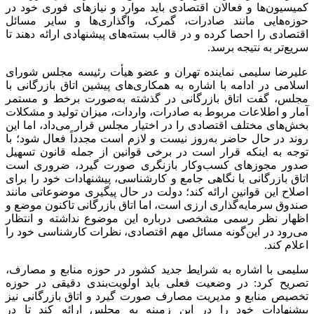
کمیسیون‌ها و فعالان اقتصادی باید موارد و نیازهای فوری خود در
حوزه‌هایی مانند صادرات، گمرک، واگذاری‌ها و سایر مسائل
اقتصادی را احصا کرده و در قالب بسته‌های پیشنهادی ارائه دهند تا
سریع‌تر به نتیجه برسد.
علیرضا سلیمی نماینده تهران و عضو هیأت رئیسه مجلس شورای
اسلامی در ادامه با اشاره به همکاری‌های پیشین اتاق بازرگانی با
مجلس، گفت اتاق بازرگانی در گذشته به‌صورت برخط و مستمر
آمار و اطلاعات مربوط به صادرات، واردات، میزان تولید و مشکلات
بخش‌های مختلف اقتصادی را در اختیار مجلس قرار می‌داد، اما این
روند در حال حاضر به‌روز نیست و لازم است مجدداً فعال شود؛ با
توجه به اینکه قرار است در برخی قوانین از جمله قانون تسهیل
صدور مجوزهای کسب‌وکار بازنگری صورت گیرد، ضروری است
اتاق بازرگانی با نگاهی جامع و کارشناسی، پیشنهادات خود را برای
اصلاح این قوانین ارائه کند؛ دولت در حال پیگیری موضوعاتی مانند
صندوق سرمایه‌گذاری ارزی است، اما اتاق بازرگانی تاکنون موضع و
اظهار نظر رسمی مشخصی درباره این موضوع نداشته و انتظار
می‌رود در این‌گونه مسائل مهم اقتصادی، نظرات کارشناسی خود را
اعلام کند.
سلیمی با اشاره به شرایط جدید کشور در حوزه منابع و مصارف،
تصریح کرد: در وضعیت فعلی باید اولویت‌بندی دقیقی در حوزه
تخصیص منابع و مدیریت مصارف صورت گیرد و اتاق بازرگانی نیز
پیشنهادات خود را در این زمینه به مجلس ارائه کند تا در