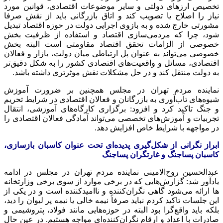
تخصیص ارزهای دولتی و سایر موضوعات اقتصادی، قوانین مورد
نیاز را اصلاح یا تصویب کند و اتاق بازرگانی باید از نقش صرفا
مشورتی خارج شده و به بازوی اجرایی دولت در حوزه اقتصاد تبدیل
شود، چرا که مردمی‌سازی اقتصاد و استفاده از ظرفیت بخش
خصوصی از الزامات تحقق اقتصاد مقاومتی است البته بخش
خصوصی می‌تواند به عنوان پل ارتباطی میان دولت، بازار و فعالان
اقتصادی، مسائل و واقعیت‌های اقتصادی کشور را به شکل دقیق‌تر
به دولت منتقل کند و در حل مشکلات نقش موثرتری داشته باشد.
نماینده مردم تهران در مجلس همچنین بر ضرورت آموزش
شیوه‌های تاب‌آوری به بازرگانان و فعالان اقتصادی در شرایط تحریم
و جنگ تاکید کرد و افزود: برگزاری کارگاه‌های آموزشی، انتقال
تجربیات و آموزش‌های تخصصی می‌تواند آمادگی فعالان اقتصادی را
در مواجهه با شرایط خاص افزایش دهد.
ابراز نگرانی از شکل‌گیری پدیده‌ای تحت عنوان کاسبان بازسازی،
کاسبان پساجنگ و غارتگران پساجنگ
عبدالحسین روح‌الامینی نماینده مردم تهران در مجلس در ادامه
یادآور شد: گزارش‌هایی که در برخی موارد از سوی برخی وزارتخانه
ها ارائه می‌شود گاهی نگران‌کننده و ناامیدکننده است و در یکی از
این جلسات تاکید کردم نباید صرفاً نیمه خالی یا نیمه پر لیوان را دید،
بلکه باید واقع‌گرا بود البته در حوزه‌هایی مانند فولاد، پتروشیمی و
صادرات با اعداد و ارقام نگران‌کننده‌ای مواجه هستیم. در عین حال