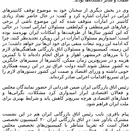
وی در بخش دیگری از سخنان خود به موضوع توقف کانتینرهای
ایرانی در امارات اشاره کرد و گفت: در حال حاضر تعداد زیادی
کانتینر در امارات متوقف شده که این موضوع ناشی از برخی
رفتارهای غیرمنطقی و کم‌لطفی مسئولان اماراتی است؛ در حالی
که این کشور سال‌ها از ظرفیت‌ها و امکانات ایران بهره‌مند بوده
است؛ امیدواریم مسئولان امارات در این رویکرد تجدیدنظر کنند، چرا
که ادامه این روند تبعات منفی برای خود آن‌ها نیز خواهد داشت؛ در
این زمینه، کمیسیون‌ها و مسئولان اتاق بازرگانی هماهنگی‌های لازم
را با مرزهای خرمشهر، اهواز و عراق انجام داده‌اند تا با کمترین
هزینه و در سریع‌ترین زمان ممکن، کانتینرها از مسیرهای جایگزین
به کشور منتقل شوند البته دولت عراق نیز در این زمینه همکاری
خوبی داشته و وزرای اقتصاد و صمت این کشور دستورهای لازم را
برای تسریع اقدامات اجرایی صادر کرده‌اند.
رئیس اتاق بازرگانی ایران ضمن قدردانی از حضور نمایندگان مجلس
و فعالان اقتصادی ابراز امیدواری کرد مشکلات، نگرانی‌ها و
فشارهای اقتصادی هرچه سریع‌تر کاهش یابد و شرایط بهتری برای
ملت ایران فراهم شود.
پیام باقری، نایب رئیس اتاق بازرگانی ایران هم در این نشست
مشترک یادآور شد: در اتاق بازرگانی ایران ۲۰ کمیسیون تخصصی
فعال است که تقریباً متناظر با کمیسیون‌های تخصصی مجلس
شورای اسلامی فعالیت می‌کنند و امیدواریم از حضور نمایندگان