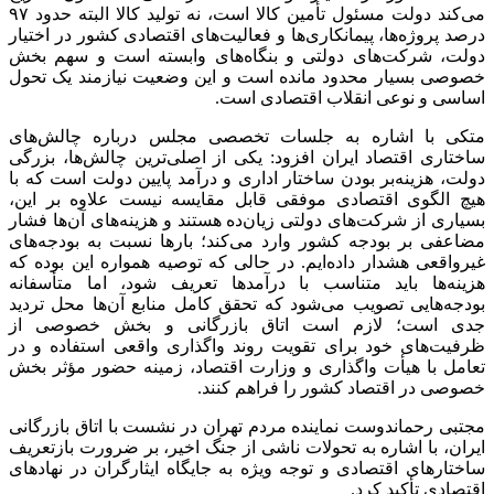
می‌کند دولت مسئول تأمین کالا است، نه تولید کالا البته حدود ۹۷
درصد پروژه‌ها، پیمانکاری‌ها و فعالیت‌های اقتصادی کشور در اختیار
دولت، شرکت‌های دولتی و بنگاه‌های وابسته است و سهم بخش
خصوصی بسیار محدود مانده است و این وضعیت نیازمند یک تحول
اساسی و نوعی انقلاب اقتصادی است.
متکی با اشاره به جلسات تخصصی مجلس درباره چالش‌های
ساختاری اقتصاد ایران افزود: یکی از اصلی‌ترین چالش‌ها، بزرگی
دولت، هزینه‌بر بودن ساختار اداری و درآمد پایین دولت است که با
هیچ الگوی اقتصادی موفقی قابل مقایسه نیست علاوه بر این،
بسیاری از شرکت‌های دولتی زیان‌ده هستند و هزینه‌های آن‌ها فشار
مضاعفی بر بودجه کشور وارد می‌کند؛ بارها نسبت به بودجه‌های
غیرواقعی هشدار داده‌ایم. در حالی که توصیه همواره این بوده که
هزینه‌ها باید متناسب با درآمدها تعریف شود، اما متأسفانه
بودجه‌هایی تصویب می‌شود که تحقق کامل منابع آن‌ها محل تردید
جدی است؛ لازم است اتاق بازرگانی و بخش خصوصی از
ظرفیت‌های خود برای تقویت روند واگذاری واقعی استفاده و در
تعامل با هیأت واگذاری و وزارت اقتصاد، زمینه حضور مؤثر بخش
خصوصی در اقتصاد کشور را فراهم کنند.
مجتبی رحماندوست نماینده مردم تهران در نشست با اتاق بازرگانی
ایران، با اشاره به تحولات ناشی از جنگ اخیر، بر ضرورت بازتعریف
ساختارهای اقتصادی و توجه ویژه به جایگاه ایثارگران در نهادهای
اقتصادی تأکید کرد.