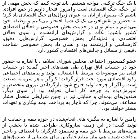
با یک جنگ ترکیبی مواجه هستیم، باید توجه کنیم که بخش مهمی از
این جنگ، جنگ اقتصادی است و امروز افتخار داریم در جمع افرادی
باشیم که می‌توان از آنان به عنوان ژنرال‌های جنگ اقتصادی یاد کرد؛
به حضور و نقش‌آفرینی تک‌تک شما افتخار می‌کنیم و وظیفه خود
می‌دانیم با تمام توان در خدمت بخش خصوصی و فعالان اقتصادی
کشور باشیم؛ نکات و گزارش‌های ارائه‌شده از سوی فعالان
اقتصادی و نمایندگان بخش خصوصی، گزارش‌هایی دقیق،
کارشناسی و ارزشمند بود و نشان داد بخش خصوصی شناخت
دقیقی از مسائل و چالش‌های اقتصادی کشور دارد.
عضو کمیسیون اجتماعی مجلس شورای اسلامی، با اشاره به حضور
خود در جلسات اتاق تهران طی هفته‌های اخیر گفت: در جلسات
قبلی نیز موضوعات مرتبط با اشتغال، تولید و پیامدهای اجتماعی
رکود اقتصادی مورد بحث قرار گرفت؛ کارگر ماهر سرمایه صنعت
است و اگر از چرخه تولید خارج شود، بازگرداندن نیروی متخصص و
آموزش‌دیده به چرخه کار آسان نخواهد بود از سوی دیگر،
صندوق‌های بیمه‌ای و حمایتی نیز در چنین شرایطی متحمل فشار
مضاعف می‌شوند، چرا که ناچار به پرداخت بیمه بیکاری و تعهدات
بیشتر خواهند بود.
رامین با اشاره به پیگیری‌های انجام‌شده در حوزه بیمه و حمایت از
تولید گفت: در این زمینه سازوکاری طراحی شده تا بخشی از
هزینه‌های مرتبط با حق بیمه و دستمزد کارگران با انعطاف و تأخیر
پرداخت شود و هم‌زمان منابع جایگزین برای پشتیبانی از صندوق‌های