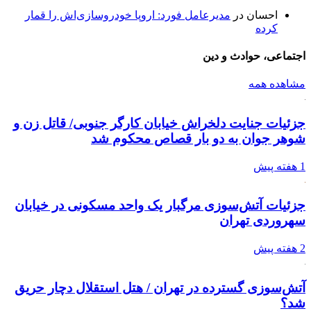
احسان
در
مدیرعامل فورد: اروپا خودروسازی‌اش را قمار
کرده
اجتماعی، حوادث و دین
مشاهده همه
جزئیات جنایت دلخراش خیابان کارگر جنوبی/ قاتل زن و
شوهر جوان به دو بار قصاص محکوم شد
1 هفته پیش
جزئیات آتش‌سوزی مرگبار یک واحد مسکونی در خیابان
سهروردی تهران
2 هفته پیش
آتش‌سوزی گسترده در تهران / هتل استقلال دچار حریق
شد؟