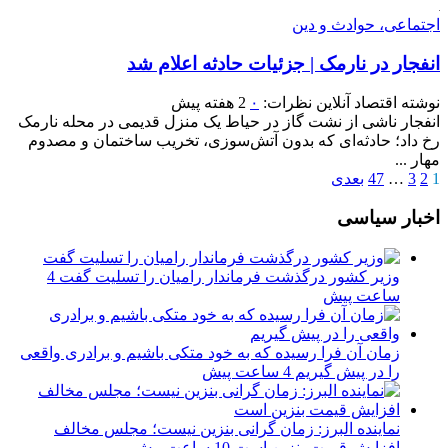
اجتماعی، حوادث و دین
انفجار در نارمک | جزئیات حادثه اعلام شد
نوشته
اقتصاد آنلاین
نظرات:
۰
2 هفته پیش
انفجار ناشی از نشت گاز در حیاط یک منزل قدیمی در محله نارمک
رخ داد؛ حادثه‌ای که بدون آتش‌سوزی، تخریب ساختمان و مصدوم
مهار ...
1
2
3
…
47
بعدی
اخبار سیاسی
وزیر کشور درگذشت فرماندار رامیان را تسلیت گفت
4
ساعت پیش
زمان آن فرا رسیده که به خود متکی باشیم و برادری واقعی
را در پیش گیریم
4 ساعت پیش
نماینده البرز: زمان گرانی بنزین نیست؛ مجلس مخالف
افزایش قیمت بنزین است
10 ساعت پیش