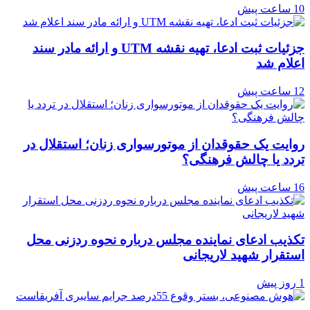
10 ساعت پیش
جزئیات ثبت ادعا، تهیه نقشه UTM و ارائه مادر سند
اعلام شد
12 ساعت پیش
روایت یک حقوقدان از موتورسواری زنان؛ استقلال در
تردد یا چالش فرهنگی؟
16 ساعت پیش
تکذیب ادعای نماینده مجلس درباره نحوه ردزنی محل
استقرار شهید لاریجانی
1 روز پیش