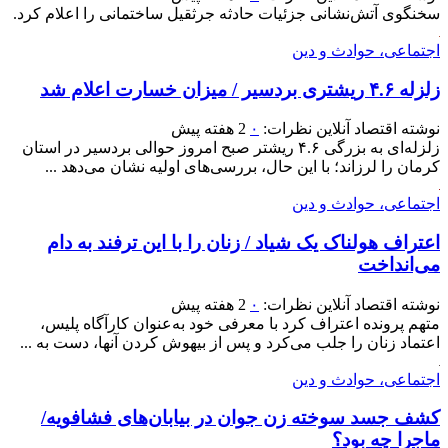
سخنگوی آتش‌نشانی جزئیات حادثه جرثقیل ساختمانی را اعلام کرد.
اجتماعی، حوادث و دین
زلزله ۴.۶ ریشتری بردسیر / میزان خسارت اعلام شد
نوشته
اقتصاد آنلاین
نظرات:
۰
2 هفته پیش
زلزله‌ای به بزرگی ۴.۶ ریشتر صبح امروز حوالی بردسیر در استان
کرمان را لرزاند؛ با این حال، بررسی‌های اولیه نشان می‌دهد ...
اجتماعی، حوادث و دین
اعتراف هولناک یک شیاد / زنان را با این ترفند به دام
می‌انداخت
نوشته
اقتصاد آنلاین
نظرات:
۰
2 هفته پیش
متهم پرونده اعتراف کرد با معرفی خود به‌عنوان کارآگاه پلیس،
اعتماد زنان را جلب می‌کرد و پس از بیهوش کردن آنها، دست به ...
اجتماعی، حوادث و دین
کشف جسد سوخته زن جوان در بیابان‌های فشافویه/
ماجرا چه بود؟