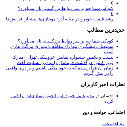
0
کودکی شما چه بر سر روابط بزرگسالی‌تان می‌آورد؟
0
رشد قیمت خودرو در میانه آذر؛ مونتاژی‌ها پیشتاز افزایش‌ها
جدیدترین مطالب
کودکی شما چه بر سر روابط بزرگسالی‌تان می‌آورد؟
سمیعیان: پیشگیری تنها راه مقابله با بیماری مرگبار هاری
است
بیست و یکمین جشنواره نمایش عروسکی تهران -مبارک
وزیر کشور درگذشت فرماندار رامیان را تسلیت گفت
زمان آن فرا رسیده که به خود متکی باشیم و برادری واقعی
را در پیش گیریم
نظرات اخیر کاربران
احسان
در
مدیرعامل فورد: اروپا خودروسازی‌اش را قمار
کرده
اجتماعی، حوادث و دین
مشاهده همه