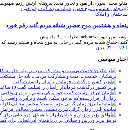
منابع محلی سوری از نفوذ و تجاوز مجدد نیروهای ارتش رژیم صهیونیس
ساختمان و املاک
پنجاه‌ و هشتمین موج حضور شبانه مردم گنبد رقم خورد
نوشته
مهر نیوز mehrnews
نظرات:
۰
3 ماه پیش
گنبد-اجتماع شبانه مردم گنبد در حالی به موج پنجاه‌ و هشتم رسید که 
1
2
3
…
27
بعدی
اخبار سیاسی
پزشکیان: خدمت بی‌منت و مشارکت مردمی، پایه حل مشکلا
وزیر کشور درگذشت فرماندار رامیان را تسلیت گفت
10 ساعت پیش
زمان آن فرا رسیده که به خود متکی باشیم و برادری واقعی را
نماینده البرز: زمان گرانی بنزین نیست؛ مجلس مخالف افزای
توافق وزیر ورزش و جوانان ایران با همتای آذربایجانی برای 