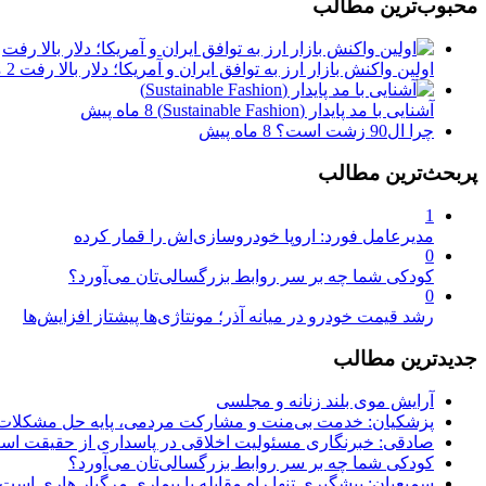
محبوب‌ترین مطالب
اولین واکنش بازار ارز به توافق ایران و آمریکا؛ دلار بالا رفت
2 ماه پیش
آشنایی با مد پایدار (Sustainable Fashion)
8 ماه پیش
چرا ال90 زشت است؟
8 ماه پیش
پربحث‌ترین مطالب
1
مدیرعامل فورد: اروپا خودروسازی‌اش را قمار کرده
0
کودکی شما چه بر سر روابط بزرگسالی‌تان می‌آورد؟
0
رشد قیمت خودرو در میانه آذر؛ مونتاژی‌ها پیشتاز افزایش‌ها
جدیدترین مطالب
آرایش موی بلند زنانه و مجلسی
پزشکیان: خدمت بی‌منت و مشارکت مردمی، پایه حل مشکلا
صادقی: خبرنگاری مسئولیت اخلاقی در پاسداری از حقیقت اس
کودکی شما چه بر سر روابط بزرگسالی‌تان می‌آورد؟
سمیعیان: پیشگیری تنها راه مقابله با بیماری مرگبار هاری است