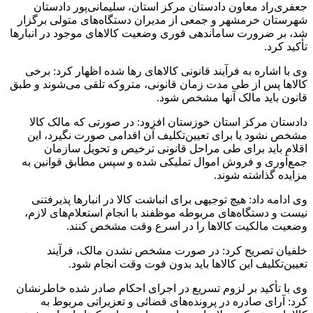
جعفری‌راد معاون دادستان مرکز استان، سلیمانی‌پور دادستان
شهرستان خرمشهر و جمعی از مدیران دستگاه‌های متولی برگزار
شد، بر ضرورت ساماندهی فوری وضعیت کالاهای موجود در انبارها
تأکید کرد.
وی با اشاره به فرآیند قانونی کالاهای رها شده اظهار کرد: برخی
کالاها پس از طی مدت زمان قانونی، متروکه تلقی می‌شوند و طبق
قانون باید مالک آنها مشخص شود.
دادستان مرکز استان خوزستان افزود: در صورتی که مالک کالا
مشخص نشود یا برای تعیین‌تکلیف آن اقدامی صورت نگیرد، این
اقلام باید برای طی مراحل قانونی ترخیص و تحویل سازمان
جمع‌آوری و فروش اموال تملیکی شده و سپس مطابق قوانین به
مزایده گذاشته شوند.
وی ادامه داد: هیچ توجیهی برای انباشت کالا در انبارها پذیرفتنی
نیست و دستگاه‌های مربوطه موظفند با انجام استعلام‌های لازم،
وضعیت مالکیت کالاها را در اسرع وقت مشخص کنند.
خلفیان تصریح کرد: در صورت مشخص نشدن مالک، فرآیند
تعیین‌تکلیف این کالاها باید بدون فوت وقت انجام شود.
وی با تأکید بر لزوم تسریع در اجرای احکام صادر شده خاطرنشان
کرد: آرای صادره در پرونده‌های قضائی و تعزیراتی مربوط به