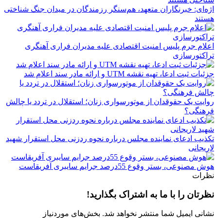
اژه‌ای: خبرنگاران متعهد، هم‌سنگر رزمندگان در میدان جنگ شناختی
هستند
اعلام جرم پلیس امنیت اقتصادی علیه مدیران فراری آهنگری
تراکتورسازی
جزئیات ثبت ادعا، تهیه نقشه UTM و ارائه مادر سند اعلام شد
روایت یک حقوقدان از موتورسواری زنان؛ استقلال در تردد یا چالش
فرهنگی؟
تکذیب ادعای نماینده مجلس درباره نحوه ردزنی محل استقرار شهید
لاریجانی
هوش مصنوعی، بستر وقوع 55درصد جرایم سایبری آفریقاست
نظرات
نظرتان را با ما به اشتراک بگذارید!
نشانی ایمیل شما منتشر نخواهد شد.
بخش‌های موردنیاز