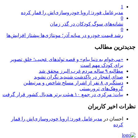
1
مدیرعامل فورد: اروپا خودروسازی‌اش را قمار کرده
0
نشانه‌های سوگ کودکان در گذر زمان
0
رشد قیمت خودرو در میانه آذر؛ مونتاژی‌ها پیشتاز افزایش‌ها
جدیدترین مطالب
«می‌خوام به دنیا بیام» و قصه تولدهای عجیب؛ خلق تصویر
برای کودک مهم است
مطالبه ۹ ساله مردم غرب البرز محقق شد
صدای انفجار در پاکدشت شنیدید نگران نشوید
دستگیری ۸ نفر از اشرار مسلح شاخص و مرتبطین
گروهک‌های تروریستی
بیات: مرکزی در جمع ۱۰ هیئت برتر هندبال کشور قرار گرفت
نظرات اخیر کاربران
احسان
در
مدیرعامل فورد: اروپا خودروسازی‌اش را قمار
کرده