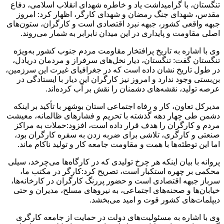
تنگستان، با گرامیداشت یاد و خاطره شهدای انقلاب اسلامی، دفاع
مقدس، شهدای جنگ رمضان و شهدای کارگر، اظهار کرد: امروز
جبهه واقعی کشور، جبهه نبرد اقتصادی است و کارگران، ستون‌های
اصلی مقاومت و پایداری در این میدان نابرابر به شمار می‌روند.
وی با اشاره به تاریخ پرافتخار مقاومت مردم جنوب کشور به‌ویژه
تنگستان گفت: تنگستان، دیار نخل‌های سرفراز و مردمان دریادل،
در طول تاریخ نشان داده است که در جغرافیای غیرت این سرزمین،
بن‌بستی وجود ندارد و امروز نیز کارگران این دیار با ایستادگی در
عرصه تولید، نقشه‌های دشمنان را نقش بر آب کرده‌اند.
مدیرکل تعاون، کار و رفاه اجتماعی استان بوشهر با تأکید بر اینکه
دشمن طی چهار دهه گذشته با تحریم و فشارهای ظالمانه، معیشت
مردم و کارگران را هدف قرار داده است، افزود:حملات به مراکز
صنعتی و کارگری، تلاشی برای ضربه زدن به سفره کارگران بود،
اما این توطئه‌ها با همت و مقاومت جامعه کار و تولید ناکام ماند.
پروانه با بیان اینکه هر چرخ تولیدی که در کارگاه‌ها می‌چرخد، سیلی
محکمی بر چهره استکبار است، تصریح کرد:کارگر در مکتب ما،
سرباز جبهه اقتصادی است و حضور پررنگ کارگران در کارخانه‌ها،
خیابان‌ها و صحنه‌های اجتماعی، به نیروهای مسلح، مدیران و حتی
دیپلمات‌های کشور قوت و امید می‌بخشد.
وی با اشاره به مسئولیت‌های دولت در حمایت از جامعه کارگری