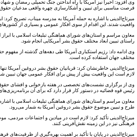
وی افزود: اخیرا نیز آمریکا با راه انداختن جنگ تحمیلی رمضان و شها
فرصت مناسبی برای تبیین و آشکارسازی چهره واقعی مدعیان حقوق
میرتاج‌الدینی با اشاره به حمله آمریکا به مدرسه میناب، تصریح کرد: ابع
واقعیت شدند. این اقدام از سوی افکار عمومی و بسیاری از کشورها
معاون مراسم و استان‌های شورای هماهنگی تبلیغات اسلامی با ابراز ا
راستای تبیین ابعاد مختلف حقوق بشر آمریکایی انجام شود.
وی ادامه داد: رژیم استکباری آمریکا طی دهه‌های گذشته از مفهوم ح
مختلف جهان استفاده کرده است.
میرتاج‌الدینی خاطرنشان کرد: قربانیان حقوق بشر دروغین آمریکا تنها
لازم است این واقعیت بیش از پیش برای افکار عمومی جهان تبیین شو
وی از برگزاری نشست‌های تخصصی در هفته بازخوانی و افشای حقوق بش
رئیس قوه قضائیه در دستور کار قرار دارد که برای آن برنامه‌ریزی‌ها
معاون مراسم و استان‌های شورای هماهنگی تبلیغات اسلامی با اشار
طرح و تبیین موضوع حقوق بشر دروغین آمریکا به شمار می‌رود.
میرتاج‌الدینی تأکید کرد: لازم است در میادین و اجتماعات مردمی، 
فرهنگی نیز در این زمینه نقش‌آفرینی کنند.
میرتاج‌الدینی در پایان با تأکید بر اهمیت بهره‌گیری از ظرفیت‌های