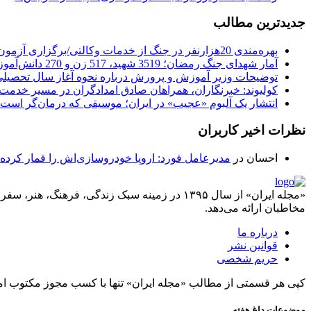
جدیدترین مطالب
بهره‌مندی 20هزارنفر در جنگ از خدمات وکالتی/برگزاری آزمون وکالت در آبان
آمار شهدای جنگ رمضان؛ 3519 شهید، 517 زن و 270 دانش‌آموز
توضیحات وزیر آموزش و پرورش درباره نحوه آغاز سال تحصیل
کولیوند: خبرنگاران، همراهان صادق امدادگران در مسیر خدمت
انتشار یک آلبوم «عجیب» در ایران؛ موسیقی که درمان‌گر است
نظرات اخیر کاربران
احسان
در
مدیرعامل فورد: اروپا خودروسازی‌اش را قمار کرده
«مجله ایران» از سال ۱۳۹۵ در زمینه سبک زندگی، ف
مخاطبان ارائه می‌دهد.
درباره ما
قوانین نشر
حریم شخصی
کپی هر قسمتی از مطالب «مجله ایران» تنها با کسب مجوز مکتوب ام
موضوعات داغ هفته