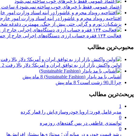
اعتماد عمومی فقط با خبرهای خوب ساخته نمی‌شود
4 ساعت پیش
افتتاحیه رویداد محرم و عاشورا در آینه اسناد وزارت امور خار
پزشکیان: تورم و گرانی حتی پیش از جنگ، مهمترین دغدغه 
فعالیت ۱۲۴ فقره حساب ارزی دستگاه‌های اجرایی خارج از حساب واحد خزانه
محبوب‌ترین مطالب
اولین واکنش بازار ارز به توافق ایران و آمریکا؛ دلار بالا رفت
2 ماه پیش
آشنایی با مد پایدار (Sustainable Fashion)
8 ماه پیش
چرا ال90 زشت است؟
8 ماه پیش
پربحث‌ترین مطالب
1
مدیرعامل فورد: اروپا خودروسازی‌اش را قمار کرده
0
توانمندی عاطفی در پس گفته‌های روزمره
0
رشد قیمت خودرو در میانه آذر؛ مونتاژی‌ها پیشتاز افزایش‌ها