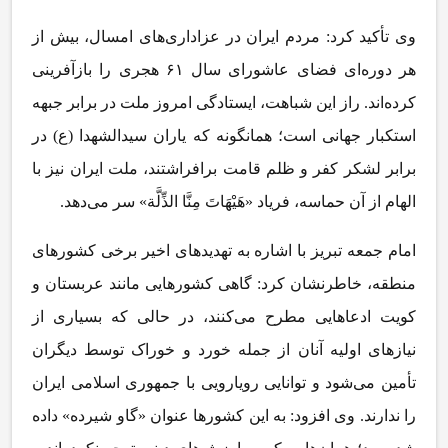
وی تأکید کرد: مردم ایران در عزاداری‌های امسال، بیش از
هر دوره‌ای فضای عاشورای سال ۶۱ هجری را بازآفرینی
کرده‌اند. راز این شباهت، ایستادگی امروز ملت در برابر جبهه
استکبار جهانی است؛ همانگونه که یاران سیدالشهدا (ع) در
برابر لشکر کفر و ظلم قامت برافراشتند، ملت ایران نیز با
الهام از آن حماسه، فریاد «هَیْهَاتَ مِنَّا الذِّلَّة» سر می‌دهد.
امام جمعه تبریز با اشاره به تهدیدهای اخیر برخی کشورهای
منطقه، خاطرنشان کرد: گاهی کشورهایی مانند عربستان و
کویت ادعاهایی مطرح می‌کنند، در حالی که بسیاری از
نیازهای اولیه آنان از جمله خورد و خوراک توسط دیگران
تأمین می‌شود و توانایی رویارویی با جمهوری اسلامی ایران
را ندارند. وی افزود: به این کشورها عنوان «گاو شیرده» داده