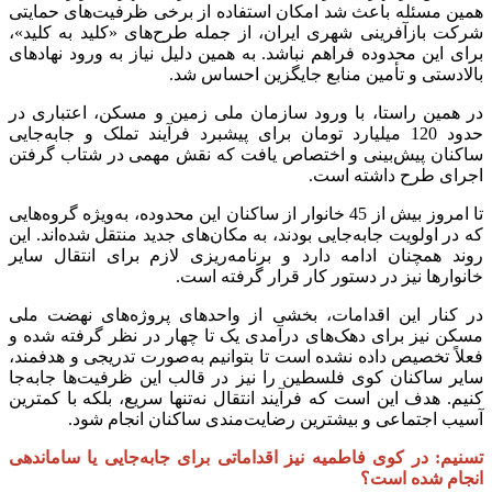
همین مسئله باعث شد امکان استفاده از برخی ظرفیت‌های حمایتی
شرکت بازآفرینی شهری ایران، از جمله طرح‌های «کلید به کلید»،
برای این محدوده فراهم نباشد. به همین دلیل نیاز به ورود نهادهای
بالادستی و تأمین منابع جایگزین احساس شد.
در همین راستا، با ورود سازمان ملی زمین و مسکن، اعتباری در
حدود 120 میلیارد تومان برای پیشبرد فرآیند تملک و جابه‌جایی
ساکنان پیش‌بینی و اختصاص یافت که نقش مهمی در شتاب گرفتن
اجرای طرح داشته است.
تا امروز بیش از 45 خانوار از ساکنان این محدوده، به‌ویژه گروه‌هایی
که در اولویت جابه‌جایی بودند، به مکان‌های جدید منتقل شده‌اند. این
روند همچنان ادامه دارد و برنامه‌ریزی لازم برای انتقال سایر
خانوارها نیز در دستور کار قرار گرفته است.
در کنار این اقدامات، بخشی از واحدهای پروژه‌های نهضت ملی
مسکن نیز برای دهک‌های درآمدی یک تا چهار در نظر گرفته شده و
فعلاً تخصیص داده نشده است تا بتوانیم به‌صورت تدریجی و هدفمند،
سایر ساکنان کوی فلسطین را نیز در قالب این ظرفیت‌ها جابه‌جا
کنیم. هدف این است که فرآیند انتقال نه‌تنها سریع، بلکه با کمترین
آسیب اجتماعی و بیشترین رضایت‌مندی ساکنان انجام شود.
تسنیم: در کوی فاطمیه نیز اقداماتی برای جابه‌جایی یا ساماندهی
انجام شده است؟