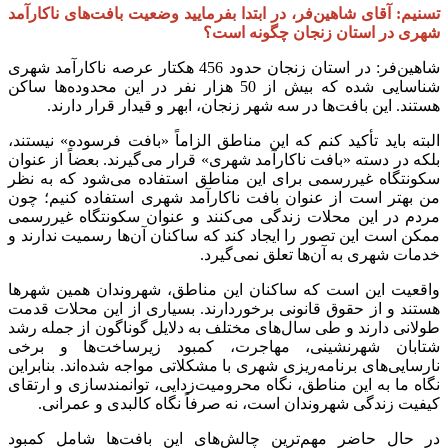
تسنیم: آقای شاهین‌فر، در ابتدا بفرمایید وضعیت بافت‌های ناکارآمد
شهری در استان زنجان چگونه است؟
شاهین‌فر: در استان زنجان حدود 456 هکتار عرصه ناکارآمد شهری
شناسایی شده که بیش از 50 هزار نفر در این محدوده‌ها ساکن
هستند. این بافت‌ها در سه شهر زنجان، ابهر و قیدار قرار دارند.
البته باید تأکید کنم که این مناطق الزاماً «بافت فرسوده» نیستند،
بلکه در دسته «بافت ناکارآمد شهری» قرار می‌گیرند. بعضاً از عنوان
سکونتگاه غیررسمی برای این مناطق استفاده می‌شود که به نظر
من بهتر است از عنوان بافت ناکارآمد شهری استفاده کنیم؛ چون
مردم در این محلات زندگی می‌کنند و عنوان سکونتگاه غیررسمی
ممکن است این تصور را ایجاد کند که ساکنان آن‌ها رسمیت ندارند و
خدمات شهری به آن‌ها تعلق نمی‌گیرد.
واقعیت این است که ساکنان این مناطق، شهروندان همین شهرها
هستند و از حقوق قانونی برخوردارند. بسیاری از این محلات قدمت
طولانی دارند و طی سال‌های مختلف به دلایل گوناگون از جمله رشد
شتابان شهرنشینی، مهاجرت، کمبود زیرساخت‌ها و برخی
نارسایی‌های برنامه‌ریزی شهری با مشکلاتی مواجه شده‌اند. بنابراین
نگاه ما به این مناطق، نگاه محرومیت‌زدایی، توانمندسازی و ارتقای
کیفیت زندگی شهروندان است، نه صرفاً نگاه کالبدی و عمرانی.
در حال حاضر مهم‌ترین چالش‌های این بافت‌ها شامل کمبود