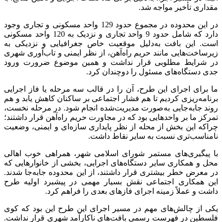
مقداری تأخیر مواجه شد.
در این محدوده در مجموع حدود 129 واحد مسکونی و تجاری وجود
دارد که شامل حدود 9 واحد تجاری و نزدیک به 120 واحد مسکونی
است. این بافت به‌دلیل موقعیت خاص جغرافیایی و نزدیکی به
زیرساخت‌هایی مانند حریم راه‌آهن، از نظر ایمنی و تاب‌آوری شهری
در شرایط مطلوبی قرار نداشت و همین موضوع ضرورت ورود
جدی دستگاه‌های مسئول را دوچندان کرد.
ما برای اجرای این طرح، آن را در قالب سه مرحله یا فاز اجرایی
برنامه‌ریزی کردیم تا هم فشار اجتماعی بر ساکنان کاهش یابد و هم
روند جابه‌جایی به‌صورت مدیریت‌شده انجام شود. در مرحله نخست،
تمرکز ما بر واحدهایی بود که در مجاورت حریم راه‌آهن قرار داشتند؛
چراکه این بخش از محله از نظر پایداری سازه‌ای و ایمنی، وضعیت
نامناسب‌تری نسبت به سایر نقاط داشت.
با پیگیری‌های مستمر شورای اسلامی شهر، همراهی خوب اهالی
محل و همکاری سایر دستگاه‌های اجرایی، بخشی از خانوارهایی که
در معرض خطر بیشتری قرار داشتند، از این محدوده جابه‌جا شدند.
این همکاری اجتماعی نقش بسیار مهمی در پیشبرد اولیه طرح
داشت و عملاً زمینه اجرای فازهای بعدی را فراهم کرد.
یکی از چالش‌های مهم در مسیر اجرای این طرح این بود که کوی
فلسطین در فهرست رسمی بافت‌های ناکارآمد شهری قرار نداشت.