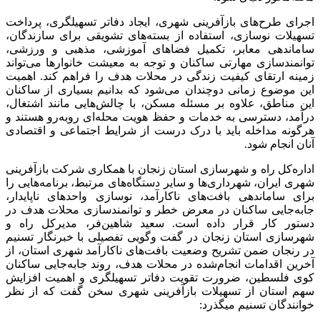
‌اجرای طرح‌های بازآفرینی شهری، ایجاد دفاتر تسهیلگری، پرداخت
تسهیلات نوسازی، استفاده از بسته‌های تشویقی برای سازندگان،
ساماندهی معابر، تکمیل فضاهای آموزشی، مذهبی و ورزشی،
توانمندسازی مهارتی ساکنان و توجه به معیشت خانوارها می‌تواند
زمینه ارتقای کیفیت زندگی در محلات هدف را فراهم کند. اهمیت
این موضوع زمانی دوچندان می‌شود که بدانیم بسیاری از ساکنان
این مناطق، علاوه بر مسئله مسکن، با چالش‌هایی مانند اشتغال،
درآمد، دسترسی به خدمات و حفظ هویت محله‌ای روبه‌رو هستند و
هرگونه مداخله باید با درک درست از شرایط اجتماعی و اقتصادی
آنان انجام شود.
‌اداره‌کل راه و شهرسازی استان زنجان با همکاری شرکت بازآفرینی
شهری ایران، شهرداری‌ها و سایر دستگاه‌های مرتبط، برنامه‌هایی را
برای ساماندهی بافت‌های ناکارآمد، نوسازی واحدهای ناپایدار،
جابه‌جایی ساکنان در معرض خطر و توانمندسازی محلات هدف در
دستور کار قرار داده است.‌ سعید شاهین‌فر، مدیرکل راه و
شهرسازی استان زنجان در گفت وگویی تفصیلی با خبرنگار تسنیم
در رنجان ضمن تشریح وضعیت بافت‌های ناکارآمد شهری استان، از
آخرین اقدامات انجام‌شده در محلات هدف، روند جابه‌جایی ساکنان
کوی فلسطین، ضرورت تقویت دفاتر تسهیلگری و اهمیت افزایش
سهم استان از تسهیلات بازآفرینی شهری سخن گفت که از نظر
خوانندگان تسنیم میگذرد:‌