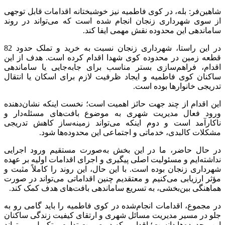
شاهین‌فر: بله، در کوی فاطمیه نیز خوشبختانه اقدامات قابل توجهی
از سوی شهرداری زنجان انجام شده است که می‌تواند در روند
ساماندهی این محدوده نقش مهمی ایفا کند.
در این راستا، شهرداری زنجان نسبت به خرید و تملک حدود 82
قطعه زمین در محدوده کوی شهدا اقدام کرده است. هدف از این
اقدام، فراهم‌سازی بستر مناسب برای جابه‌جایی یا ساماندهی
ساکنان کوی فاطمیه و ایجاد ظرفیت لازم برای اسکان یا انتقال
تدریجی خانوارها بوده است.
این اقدام از چند جهت حائز اهمیت است؛ نخست اینکه نشان‌دهنده
ورود فعال مدیریت شهری به موضوع بافت‌های مسئله‌دار و
ناکارآمد است و دوم اینکه می‌تواند زمینه‌ساز کاهش تدریجی
مشکلات کالبدی، خدماتی و اجتماعی این محدوده‌ها شود.
در حال حاضر، ما در این بخش به‌صورت مستقیم ورود اجرایی
نداشته‌ایم و مسئولیت اصلی پیگیری و اجرای اقدامات اولیه بر عهده
شهرداری زنجان بوده است. با این حال، این روند را کاملاً مثبت و
مؤثر ارزیابی می‌کنیم و معتقدیم چنین اقداماتی می‌تواند در صورت
هماهنگی بین‌بخشی، به تسریع ساماندهی بافت‌های هدف کمک کند.
در مجموع، اقدامات انجام‌شده در کوی فاطمیه را باید گامی رو به
جلو در مسیر مدیریت مسائل شهری و ارتقای کیفیت زندگی ساکنان
این محدوده‌ها دانست؛ اقدامی که در صورت تداوم و تکمیل، می‌تواند