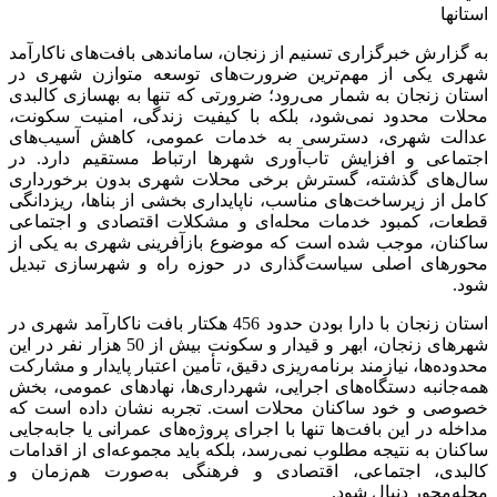
استانها
به گزارش خبرگزاری تسنیم از زنجان، ساماندهی بافت‌های ناکارآمد
شهری یکی از مهم‌ترین ضرورت‌های توسعه متوازن شهری در
استان زنجان به شمار می‌رود؛ ضرورتی که تنها به بهسازی کالبدی
محلات محدود نمی‌شود، بلکه با کیفیت زندگی، امنیت سکونت،
عدالت شهری، دسترسی به خدمات عمومی، کاهش آسیب‌های
اجتماعی و افزایش تاب‌آوری شهرها ارتباط مستقیم دارد. در
سال‌های گذشته، گسترش برخی محلات شهری بدون برخورداری
کامل از زیرساخت‌های مناسب، ناپایداری بخشی از بناها، ریزدانگی
قطعات، کمبود خدمات محله‌ای و مشکلات اقتصادی و اجتماعی
ساکنان، موجب شده است که موضوع بازآفرینی شهری به یکی از
محورهای اصلی سیاست‌گذاری در حوزه راه و شهرسازی تبدیل
شود.
استان زنجان با دارا بودن حدود 456 هکتار بافت ناکارآمد شهری در
شهرهای زنجان، ابهر و قیدار و سکونت بیش از 50 هزار نفر در این
محدوده‌ها، نیازمند برنامه‌ریزی دقیق، تأمین اعتبار پایدار و مشارکت
همه‌جانبه دستگاه‌های اجرایی، شهرداری‌ها، نهادهای عمومی، بخش
خصوصی و خود ساکنان محلات است. تجربه نشان داده است که
مداخله در این بافت‌ها تنها با اجرای پروژه‌های عمرانی یا جابه‌جایی
ساکنان به نتیجه مطلوب نمی‌رسد، بلکه باید مجموعه‌ای از اقدامات
کالبدی، اجتماعی، اقتصادی و فرهنگی به‌صورت هم‌زمان و
محله‌محور دنبال شود.