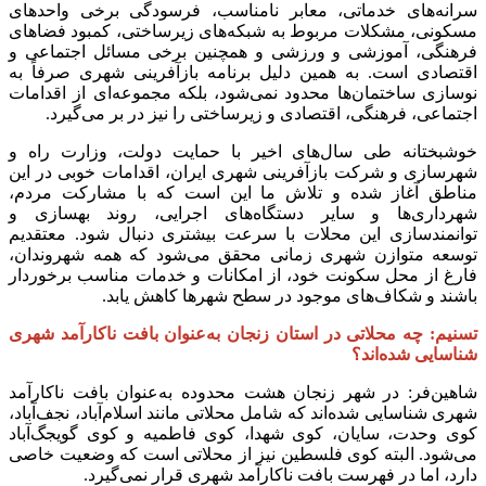
سرانه‌های خدماتی، معابر نامناسب، فرسودگی برخی واحدهای
مسکونی، مشکلات مربوط به شبکه‌های زیرساختی، کمبود فضاهای
فرهنگی، آموزشی و ورزشی و همچنین برخی مسائل اجتماعی و
اقتصادی است. به همین دلیل برنامه بازآفرینی شهری صرفاً به
نوسازی ساختمان‌ها محدود نمی‌شود، بلکه مجموعه‌ای از اقدامات
اجتماعی، فرهنگی، اقتصادی و زیرساختی را نیز در بر می‌گیرد.
خوشبختانه طی سال‌های اخیر با حمایت دولت، وزارت راه و
شهرسازی و شرکت بازآفرینی شهری ایران، اقدامات خوبی در این
مناطق آغاز شده و تلاش ما این است که با مشارکت مردم،
شهرداری‌ها و سایر دستگاه‌های اجرایی، روند بهسازی و
توانمندسازی این محلات با سرعت بیشتری دنبال شود. معتقدیم
توسعه متوازن شهری زمانی محقق می‌شود که همه شهروندان،
فارغ از محل سکونت خود، از امکانات و خدمات مناسب برخوردار
باشند و شکاف‌های موجود در سطح شهرها کاهش یابد.
تسنیم: چه محلاتی در استان زنجان به‌عنوان بافت ناکارآمد شهری
شناسایی شده‌اند؟
شاهین‌فر: در شهر زنجان هشت محدوده به‌عنوان بافت ناکارآمد
شهری شناسایی شده‌اند که شامل محلاتی مانند اسلام‌آباد، نجف‌آباد،
کوی وحدت، سایان، کوی شهدا، کوی فاطمیه و کوی گویجگ‌آباد
می‌شود. البته کوی فلسطین نیز از محلاتی است که وضعیت خاصی
دارد، اما در فهرست بافت ناکارآمد شهری قرار نمی‌گیرد.