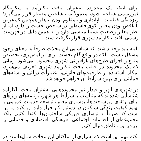
برای اینکه یک محدوده به‌عنوان بافت ناکارآمد یا سکونتگاه
غیررسمی شناخته شود، معمولاً سه شاخص مدنظر قرار می‌گیرد؛
ریزدانگی قطعات، ناپایداری و نامقاوم بودن بناها و همچنین کم‌عرض
یا ناقص بودن معابر. کوی فلسطین دو شاخص نخست را دارد، اما از
نظر معابر وضعیت نسبتاً مناسبی دارد و به همین دلیل در فهرست
رسمی بافت ناکارآمد شهری قرار نگرفته است.
البته باید توجه داشت که شناسایی این محلات صرفاً به معنای وجود
مشکل نیست، بلکه در واقع گام نخست برای برنامه‌ریزی، تخصیص
منابع و اجرای طرح‌های بازآفرینی شهری محسوب می‌شود. زمانی
که یک محدوده در قالب بافت ناکارآمد شهری تعریف می‌شود،
امکان استفاده از ظرفیت‌های قانونی، اعتبارات دولتی و بسته‌های
حمایتی برای بهبود شرایط آن فراهم خواهد شد.
در شهرهای ابهر و قیدار نیز محدوده‌هایی به‌عنوان بافت ناکارآمد
شناسایی شده‌اند که متناسب با شرایط هر شهر، برنامه‌های ویژه‌ای
برای ارتقای زیرساخت‌ها، بهسازی معابر، توسعه خدمات عمومی و
بهبود کیفیت زندگی ساکنان در دستور کار قرار دارد. رویکرد ما این
است که صرفاً به نوسازی فیزیکی ساختمان‌ها اکتفا نکنیم، بلکه
مجموعه‌ای از اقدامات اجتماعی، فرهنگی، اقتصادی و خدماتی را
نیز در این مناطق دنبال کنیم.
نکته مهم این است که بسیاری از ساکنان این محلات سال‌هاست در