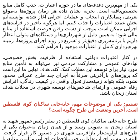
یکی از مهم‌ترین دغدغه‌های ما در حوزه اعتبارات، جذب کامل منابع
تخصیص‌یافته است. تجربه نشان داده هر زمان پروژه‌ها به‌موقع
تعریف، پیمانکاران انتخاب و عملیات اجرایی آغاز شده، توانسته‌ایم
بخش عمده اعتبارات را جذب کنیم. اما هرگونه تأخیر در فرآیندهای
اجرایی ممکن است موجب از دست رفتن فرصت استفاده از منابع
مالی شود؛ به همین دلیل از شهرداری‌ها و دستگاه‌های متولی انتظار
داریم با برنامه‌ریزی دقیق‌تر و تسریع در روند اجرای پروژه‌ها، زمینه
بهره‌برداری کامل از اعتبارات موجود را فراهم کنند.
در کنار اعتبارات دولتی، استفاده از ظرفیت بخش خصوصی،
نهادهای عمومی و مشارکت مردمی نیز می‌تواند به تأمین منابع
مورد نیاز برای توسعه این محلات کمک کند. هدف نهایی ما این است
که پروژه‌های بازآفرینی صرفاً به اجرای چند طرح عمرانی محدود
نشود، بلکه بتواند زمینه‌ساز تحول واقعی در کیفیت زندگی، افزایش
رفاه عمومی و ارتقای شاخص‌های توسعه شهری در محلات هدف
استان زنجان باشد.
تسنیم: یکی از موضوعات مهم، جابه‌جایی ساکنان کوی فلسطین
است. آخرین وضعیت این طرح چگونه است؟
طرح جابه‌جایی ساکنان کوی فلسطین در سفر رئیس‌جمهور شهید به
استان زنجان به تصویب رسید و از همان زمان به‌عنوان یکی از
طرح‌های اولویت‌دار بازآفرینی شهری در دستور کار قرار گرفت.
البته در مسیر اجرا، به‌دلیل برخی ملاحظات اجرایی و تأمین منابع، با