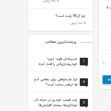
8 ماه پیش
ص و
بقایی: برنامه‌ای برای سفر به کشورهای
پزشکیان: اگر با مردم با
پاکستان و قطر نداریم
قدرتی نمی‌تواند زمین‌گی
چرا ال90 زشت است؟
8 ماه پیش
پربحث‌ترین مطالب
مدیرعامل فورد: اروپا
1
خودروسازی‌اش را قمار کرده
چرا عذرخواهی برای بعضی آدم
0
ها اینقدر سخت است؟
رشد قیمت خودرو در میانه آذر؛
0
مونتاژی‌ها پیشتاز افزایش‌ها