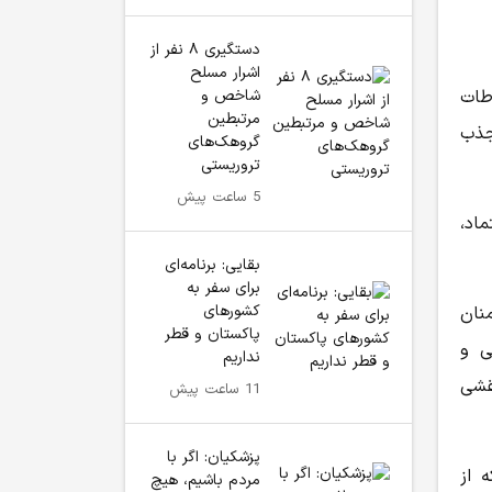
دستگیری ۸ نفر از
اشرار مسلح
شاخص و
طات
مرتبطین
جذب
گروهک‌های
تروریستی
5 ساعت پیش
اد،
بقایی: برنامه‌ای
برای سفر به
کشورهای
نان
پاکستان و قطر
ی و
نداریم
قشی
11 ساعت پیش
پزشکیان: اگر با
 از
مردم باشیم، هیچ