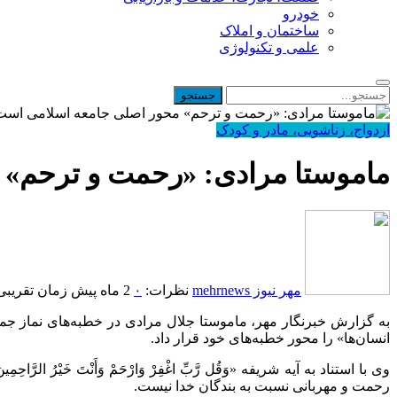
خودرو
ساختمان و املاک
علمی و تکنولوژی
ازدواج، زناشویی، مادر و کودک
ماموستا مرادی: «رحمت و ترحم» 
مهر نیوز mehrnews
نظرات:
۰
2 ماه پیش
زمان تقریبی مطا
به گزارش خبرنگار مهر، ماموستا جلال مرادی در خطبه‌های نماز جمعه
انسان‌ها» را محور خطبه‌های خود قرار داد.
وی با استناد به آیه شریفه «وَقُل رَّبِّ اغْفِرْ وَارْحَمْ وَأَنْتَ خَ
رحمت و مهربانی نسبت به بندگان خدا نیست.