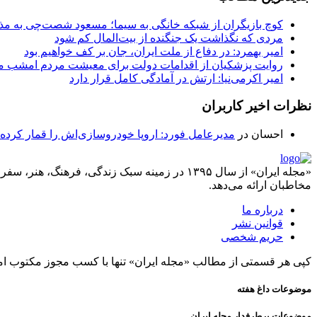
کوچ بازیگران از شبکه خانگی به سیما؛ مسعود شصت‌چی به مذ
مردی که نگذاشت یک جنگنده از بیت‌المال کم شود
امیر بهمرد: در دفاع از ملت ایران، جان بر کف خواهیم بود
روایت پزشکیان از اقدامات دولت برای معیشت مردم امشب م
امیر اکرمی‌نیا: ارتش در آمادگی کامل قرار دارد
نظرات اخیر کاربران
احسان
در
مدیرعامل فورد: اروپا خودروسازی‌اش را قمار کرده
«مجله ایران» از سال ۱۳۹۵ در زمینه سبک زندگی، ف
مخاطبان ارائه می‌دهد.
درباره ما
قوانین نشر
حریم شخصی
کپی هر قسمتی از مطالب «مجله ایران» تنها با کسب مجوز مکتوب ام
موضوعات داغ هفته
موضوعات پرطرفدار مجله ایران