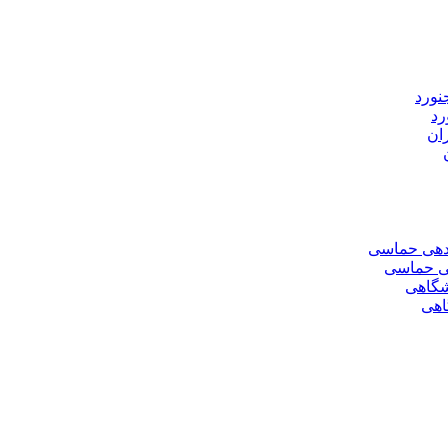
رد
هی حماسی
اهی