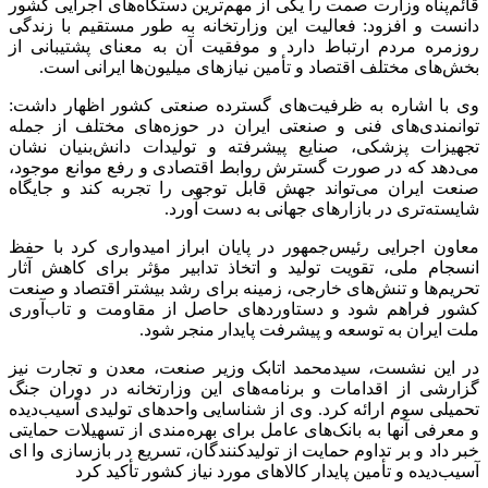
قائم‌پناه وزارت صمت را یکی از مهم‌ترین دستگاه‌های اجرایی کشور
دانست و افزود: فعالیت این وزارتخانه به طور مستقیم با زندگی
روزمره مردم ارتباط دارد و موفقیت آن به معنای پشتیبانی از
بخش‌های مختلف اقتصاد و تأمین نیازهای میلیون‌ها ایرانی است.
وی با اشاره به ظرفیت‌های گسترده صنعتی کشور اظهار داشت:
توانمندی‌های فنی و صنعتی ایران در حوزه‌های مختلف از جمله
تجهیزات پزشکی، صنایع پیشرفته و تولیدات دانش‌بنیان نشان
می‌دهد که در صورت گسترش روابط اقتصادی و رفع موانع موجود،
صنعت ایران می‌تواند جهش قابل توجهی را تجربه کند و جایگاه
شایسته‌تری در بازارهای جهانی به دست آورد.
معاون اجرایی رئیس‌جمهور در پایان ابراز امیدواری کرد با حفظ
انسجام ملی، تقویت تولید و اتخاذ تدابیر مؤثر برای کاهش آثار
تحریم‌ها و تنش‌های خارجی، زمینه برای رشد بیشتر اقتصاد و صنعت
کشور فراهم شود و دستاوردهای حاصل از مقاومت و تاب‌آوری
ملت ایران به توسعه و پیشرفت پایدار منجر شود.
در این نشست، سیدمحمد اتابک وزیر صنعت، معدن و تجارت نیز
گزارشی از اقدامات و برنامه‌های این وزارتخانه در دوران جنگ
تحمیلی سوم ارائه کرد. وی از شناسایی واحدهای تولیدی آسیب‌دیده
و معرفی آنها به بانک‌های عامل برای بهره‌مندی از تسهیلات حمایتی
خبر داد و بر تداوم حمایت از تولیدکنندگان، تسریع در بازسازی وا ای
آسیب‌دیده و تأمین پایدار کالاهای مورد نیاز کشور تأکید کرد