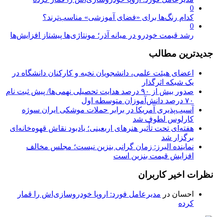
0
کدام رنگ‌ها برای «فضای آموزشی» مناسب‌ترند؟
0
رشد قیمت خودرو در میانه آذر؛ مونتاژی‌ها پیشتاز افزایش‌ها
جدیدترین مطالب
اعضای هیئت علمی، دانشجویان نخبه و کارکنان دانشگاه در
یک شبکه‌ اثرگذار
صدور بیش از ۹۰ درصد هدایت تحصیلی نهمی‌ها/ پیش ثبت نام
۷۰ درصد دانش‌آموزان متوسطه اول
آسیب‌پذیری آمریکا در برابر حملات موشکی ایران سوژه
کارلوس لطوف شد
هفته‌ای تحت تأثیر هنرهای اربعینی؛ یادبود نقاش قهوه‌خانه‌ای
برگزار شد
نماینده البرز: زمان گرانی بنزین نیست؛ مجلس مخالف
افزایش قیمت بنزین است
نظرات اخیر کاربران
احسان
در
مدیرعامل فورد: اروپا خودروسازی‌اش را قمار
کرده