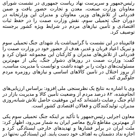
رئیس‌جمهور و سرپرست نهاد ریاست جمهوری در نشست شورای
معاونان وزارت صنعت، معدن و تجارت حضور یافت و ضمن
قدردانی از تلاش‌های وزیر، معاونان و مدیران این وزارتخانه در
دوران جنگ تحمیلی سوم، نقش وزارت صمت را در حفظ ثبات
اقتصادی و تأمین نیازهای مردم در شرایط ویژه کشور برجسته
توصیف کرد.
قائم‌پناه در این نشست با گرامیداشت یاد شهدای جنگ تحمیلی سوم
و تبریک اعیاد قربان و غدیر، هدف از حضور خود در وزارت صمت را
قدردانی از تلاش‌های مدیران و کارکنان این مجموعه عنوان کرد و
گفت: وزارت صمت در روزهای دشوار جنگ، یکی از مهم‌ترین
مسئولیت‌های دولت را بر عهده داشت و توانست با مدیریت مناسب،
از بروز اختلال در تامین کالاهای اساسی و نیازهای روزمره مردم
جلوگیری کند.
وی با اشاره به نتایج یک نظرسنجی ملی افزود: براساس ارزیابی‌های
انجام‌شده، ۸۲ درصد مردم از وضعیت تأمین کالا و مدیریت بازار در
ایام جنگ رضایت داشته‌اند که این موفقیت حاصل تلاش شبانه‌روزی
مدیران، تولیدکنندگان و فعالان اقتصادی کشور است.
معاون اجرایی رئیس‌جمهور با تأکید بر اینکه جنگ تحمیلی سوم یکی
از مهم‌ترین مقاطع تاریخ معاصر ایران به شمار می‌رود، اظهار کرد:
ملت ایران در برابر فشارها و تهدیدهای خارجی ایستادگی کرد و
اجازه نداد دشمنان به اهداف خود دست یابند. این ایستادگی نه‌تنها در