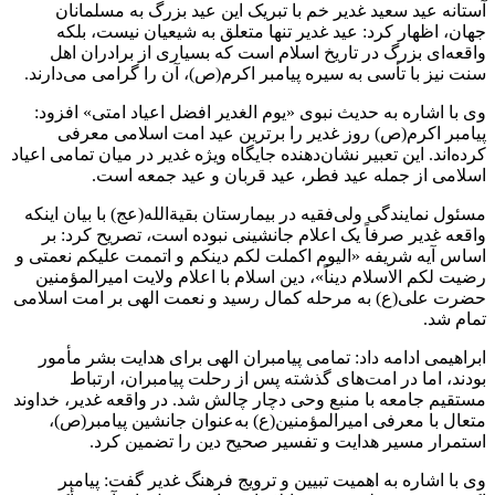
آستانه عید سعید غدیر خم با تبریک این عید بزرگ به مسلمانان
جهان، اظهار کرد: عید غدیر تنها متعلق به شیعیان نیست، بلکه
واقعه‌ای بزرگ در تاریخ اسلام است که بسیاری از برادران اهل
سنت نیز با تأسی به سیره پیامبر اکرم(ص)، آن را گرامی می‌دارند.
وی با اشاره به حدیث نبوی «یوم الغدیر افضل اعیاد امتی» افزود:
پیامبر اکرم(ص) روز غدیر را برترین عید امت اسلامی معرفی
کرده‌اند. این تعبیر نشان‌دهنده جایگاه ویژه غدیر در میان تمامی اعیاد
اسلامی از جمله عید فطر، عید قربان و عید جمعه است.
مسئول نمایندگی ولی‌فقیه در بیمارستان بقیةالله(عج) با بیان اینکه
واقعه غدیر صرفاً یک اعلام جانشینی نبوده است، تصریح کرد: بر
اساس آیه شریفه «الیوم اکملت لکم دینکم و اتممت علیکم نعمتی و
رضیت لکم الاسلام دیناً»، دین اسلام با اعلام ولایت امیرالمؤمنین
حضرت علی(ع) به مرحله کمال رسید و نعمت الهی بر امت اسلامی
تمام شد.
ابراهیمی ادامه داد: تمامی پیامبران الهی برای هدایت بشر مأمور
بودند، اما در امت‌های گذشته پس از رحلت پیامبران، ارتباط
مستقیم جامعه با منبع وحی دچار چالش شد. در واقعه غدیر، خداوند
متعال با معرفی امیرالمؤمنین(ع) به‌عنوان جانشین پیامبر(ص)،
استمرار مسیر هدایت و تفسیر صحیح دین را تضمین کرد.
وی با اشاره به اهمیت تبیین و ترویج فرهنگ غدیر گفت: پیامبر