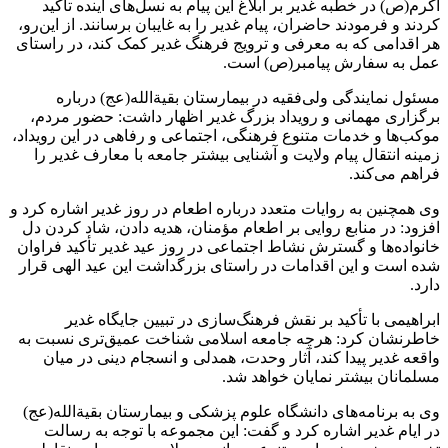
اکرم(ص) در خطبه غدیر بر ابلاغ این پیام به نسل‌های آینده تأکید
کردند و فرمودند حاضران، پیام غدیر را به غایبان برسانند. از این‌رو،
هر اقدامی که به معرفی و ترویج فرهنگ غدیر کمک کند، در راستای
عمل به سفارش پیامبر(ص) است.
مسئول نمایندگی ولی‌فقیه در بیمارستان بقیةالله(عج) درباره
برگزاری مهمانی و رویداد بزرگ غدیر اظهار داشت: حضور مردم،
موکب‌ها و خدمات متنوع فرهنگی، اجتماعی و رفاهی در این رویداد،
زمینه انتقال پیام ولایت و آشنایی بیشتر جامعه با معارف غدیر را
فراهم می‌کند.
وی همچنین به روایات متعدد درباره اطعام در روز غدیر اشاره کرد و
افزود: در منابع روایی بر اطعام مؤمنان، هدیه دادن، شاد کردن دل
خانواده‌ها و گسترش نشاط اجتماعی در روز عید غدیر تأکید فراوان
شده است و این اقدامات در راستای بزرگداشت این عید الهی قرار
دارد.
ابراهیمی با تأکید بر نقش فرهنگ‌سازی در تبیین جایگاه غدیر
خاطرنشان کرد: هرچه جامعه اسلامی شناخت عمیق‌تری نسبت به
واقعه غدیر پیدا کند، آثار وحدت، همدلی و انسجام دینی در میان
مسلمانان بیشتر نمایان خواهد شد.
وی به برنامه‌های دانشگاه علوم پزشکی و بیمارستان بقیةالله(عج)
در ایام غدیر اشاره کرد و گفت: این مجموعه با توجه به رسالت