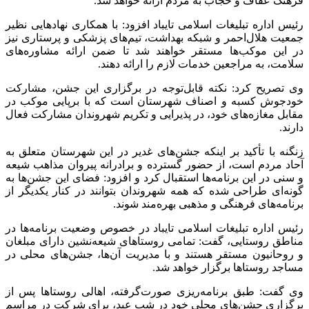
فرهنگ عفاف و حجاب به مردم ارائه خواهد شد.
رئیس اداره تبلیغات اسلامی تایباد افزود: با همکاری نهادهایی نظیر
جمعیت هلال‌احمر و شبکه بهداشت، تیم‌های پزشکی و پرستاری نیز
در این موکب‌ها مستقر خواهند شد تا ضمن ارائه مشاوره‌های
سلامت، به مراجعین خدمات لازم را ارائه دهند.
وی تصریح کرد: نکته قابل‌توجه در برگزاری این جشن، مشارکت
خودجوش کسبه و اصناف شهرستان است که با برپایی موکب در
مقابل مغازه‌های خود، در پذیرایی و تکریم شهروندان مشارکت فعال
دارند.
زنگنه با تأکید بر اینکه جشن‌های غدیر در این شهرستان متعلق به
آحاد مردم است، از حضور گسترده و برادرانه پیروان مذاهب شیعه
و سنی در این برنامه‌ها استقبال کرد و افزود: فضای این جشن‌ها به
گونه‌ای طراحی شده که همه شهروندان بتوانند در کنار یکدیگر از
برنامه‌های فرهنگی و مذهبی بهره‌مند شوند.
رئیس اداره تبلیغات اسلامی تایباد در خصوص وضعیت برنامه‌ها در
مناطق روستایی، گفت: تمامی روستاهای شیعه‌نشین دارای مبلغان
و روحانیون مستقر هستند و با مدیریت آن‌ها، جشن‌های محلی در
مساجد روستاها برگزار خواهد شد.
وی گفت: طبق برنامه‌ریزی صورت‌گرفته، اهالی روستاها پس از
برگزاری جشن‌های محلی خود در شب عید، برای شرکت در مراسم