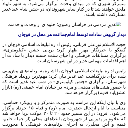
متمرکز شهری که در میدان وحدت برگزار می‌شود، به شهر تایباد
ملحق خواهند شد تا در کنار سایر شهروندان، در جشن شام عید غدیر
مشارکت داشته باشند.
دیدار گروهی سادات توسط امام‌جماعت هر محل در قوچان
حجت‌الاسلام نورعلی قربانی، رئیس اداره تبلیغات اسلامی قوچان در
گفتگو با خبرنگار مهر اظهار کرد: برپایی جشن «کیلومتری»،
برگزاری مسابقات فرهنگی و احیای سنت حسنه دیدار با سادات از
اهم اقدامات مهمانی غدیر در این شهرستان است.
رئیس اداره تبلیغات اسلامی قوچان با اشاره به برنامه‌های پیش‌بینی
شده برای بزرگداشت عید غدیر بیان کرد: مهم‌ترین رویداد فرهنگی
شهرستان، برگزاری «جشن کیلومتری» در شب عید غدیر است که
با حضور هیئت‌های مذهبی و مردم در خیابان امام خمینی (ره) (بازار
عشق‌آباد قدیم) برگزار خواهد شد.
وی با بیان اینکه این مراسم به صورت متمرکز و با رویکرد حماسی،
متناسب با ایام ارتحال حضرت امام (ره) و قیام ۱۵ خرداد برگزار
می‌شود، افزود: در این مسیر حدود ۲۰ تا ۳۰ موکب برپا خواهد شد
که علاوه بر پذیرایی از شهروندان با غذاهای محلی (از جمله حلیم،
قیمه و آش محلی)، به اجرای برنامه‌های فرهنگی با محوریت