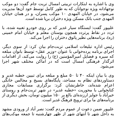
وی با اشاره به ابتکارات تربیتی امسال تربت جام گفت: دو موکب
نوجهادانه ویژه نوجوانان که به طور کامل توسط خود آن‌ها مدیریت
می‌شود، در خیابان المهدی ۱۰ موکب پسران، و در همان خیابان
المهدی جنب بانک مسکن ویژه دختران برپا شده است.
علیپور گفت: ایستگاه سیار غدیر که بر روی خودرو تعبیه شده، با
تردد در نقاط پرتردد همچون بوستان معلم و خیابان امام خمینی
(ره)، برنامه‌هایی نظیر پاتوق دختران را اجرا می‌کند.
رئیس اداره تبلیغات اسلامی تربت‌جام بیان کرد: از سوی دیگر،
اجرای برنامه پرده‌خوانی با عنوان «وزیر عقل» توسط بانوان مبلغه
که سیره و فضایل امیرالمؤمنین (ع) را روایت می‌کند، از اقدامات
اثرگذار فرهنگی امسال است که در اماکن مختلف شهر اجرا
می‌شود.
وی با بیان اینکه ۴۰ تا ۵۰ مبلغ و مبلغه برای تبیین خطبه غدیر و
دستاوردهای نظام به مساجد، پایگاه‌های بسیج و مجالس خانگی
اعزام شده‌اند، خاطرنشان کرد: برگزاری مسابقات مجازی
کتابخوانی با محوریت «خطبه غدیر» در شهر تربت‌جام و روستای
خیرآباد با جوایز ارزنده‌ای بالغ بر ۱۵۰ میلیون تومان، بخش دیگری از
برنامه‌های ما برای ترویج فرهنگ غدیر است.
علیپور ضمن دعوت از عموم مردم گفت: نصر آباد از ورودی مشهد
به داخل شهر تا انتهای شهر از ظهر چهارشنبه تا جمعه موکب‌های