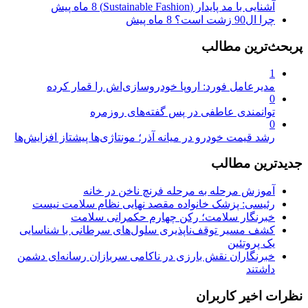
آشنایی با مد پایدار (Sustainable Fashion)
8 ماه پیش
چرا ال90 زشت است؟
8 ماه پیش
پربحث‌ترین مطالب
1
مدیرعامل فورد: اروپا خودروسازی‌اش را قمار کرده
0
توانمندی عاطفی در پس گفته‌های روزمره
0
رشد قیمت خودرو در میانه آذر؛ مونتاژی‌ها پیشتاز افزایش‌ها
جدیدترین مطالب
آموزش مرحله به مرحله فرنچ ناخن در خانه
رئیسی: پزشک خانواده مقصد نهایی نظام سلامت نیست
خبرنگار سلامت؛ رکن چهارم حکمرانی سلامت
کشف مسیر توقف‌ناپذیری سلول‌های سرطانی با شناسایی
یک پروتئین
خبرنگاران نقش بارزی در ناکامی سربازان رسانه‌ای دشمن
داشتند
نظرات اخیر کاربران