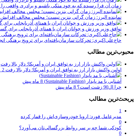
زمان آن فرا رسیده که به خود متکی باشیم و برادری واقعی را
نماینده البرز: زمان گرانی بنزین نیست؛ مجلس مخالف افزای
توافق وزیر ورزش و جوانان ایران با همتای آذربایجانی برای 
حاج‌علی‌اکبری: تحرکات سازمان‌یافته‌ای برای ترویج برهنگی ان
محبوب‌ترین مطالب
اولین واکنش بازار ارز به توافق ایران و آمریکا؛ دلار بالا رفت
2 ماه پیش
آشنایی با مد پایدار (Sustainable Fashion)
8 ماه پیش
چرا ال90 زشت است؟
8 ماه پیش
پربحث‌ترین مطالب
1
مدیرعامل فورد: اروپا خودروسازی‌اش را قمار کرده
0
کودکی شما چه بر سر روابط بزرگسالی‌تان می‌آورد؟
0