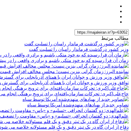
مطالب مرتبط
وزیر کشور درگذشت فرماندار رامیان را تسلیت گفت
زمان آن فرا رسیده که به خود متکی باشیم و برادری واقعی را در پیش
نماینده البرز: زمان گرانی بنزین نیست؛ مجلس مخالف افزایش قیمت
توافق وزیر ورزش و جوانان ایران با همتای آذربایجانی برای گسترش 
حاج‌علی‌اکبری: تحرکات سازمان‌یافته‌ای برای ترویج برهنگی انجام می
تصاویر جدید از پهپادهای منهدم‌شده آمریکا توسط سپاه
علم‌الهدی: دو گفتمان انحرافی «تسلیم» و «یاس» مقاومت را تضعیف 
دفاع از ایران گاه در یک تیتر دقیق و یک قلم مسئولانه خلاصه می شود