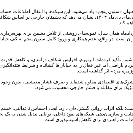
عنوان «ستون پنجم» یاد می‌شود. این شبکه‌ها با انتقال اطلاعات حس
برای بهره‌برداری دشمن آشکار کنند. تحلیل وقایع اخیر، از جمله ناآرامی‌های دی‌ماه ۴
هم کند.
دثه مهم، یعنی اعتراضات ۱۸ و ۱۹ دی‌ماه ۱۴۰۴ و تهاجم ۲۳ خردادماه همان سال، نمونه‌های روشنی 
ان است. در واقع، عدم همکاری و ورود کامل ستون پنجم به کف خیابان
ر دشمن تأکید کرده‌اند. ابرتورم، افزایش شکاف درآمدی، و کاهش قدرت 
دم ناراضی اما غیر فعال را به خیابان‌ها کشانده و شرایط فتنه‌انگیز
وزمره مردم اثر گذاشته است.
ابر شوک‌های اقتصادی مقاوم شده‌اند و صرف فشار معیشتی، بدون وجود ش
اتژیک برای مقابله با فشار خارجی محسوب می‌شود.
 بلکه اثرات روانی گسترده‌ای دارد. ایجاد احساس ناعدالتی، خشم و 
ت و سازمان‌دهی شبکه‌های نفوذ داخلی، توانایی تبدیل شدن به یک بحرا
قدامات راهبردی برای کاهش آسیب‌پذیری است.