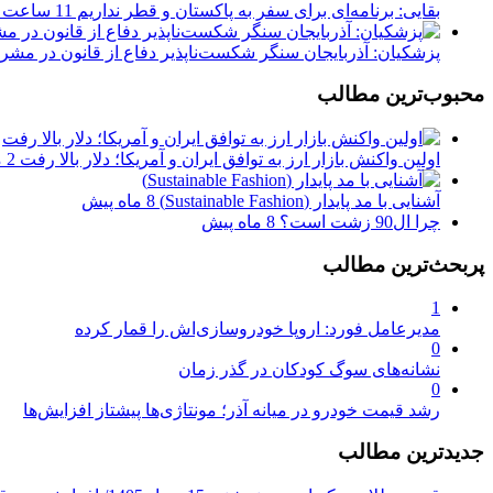
بقایی: برنامه‌ای برای سفر به پاکستان و قطر نداریم
11 ساعت پیش
پزشکیان: آذربایجان سنگر شکست‌ناپذیر دفاع از قانون در مشر
محبوب‌ترین مطالب
اولین واکنش بازار ارز به توافق ایران و آمریکا؛ دلار بالا رفت
2 ماه پیش
آشنایی با مد پایدار (Sustainable Fashion)
8 ماه پیش
چرا ال90 زشت است؟
8 ماه پیش
پربحث‌ترین مطالب
1
مدیرعامل فورد: اروپا خودروسازی‌اش را قمار کرده
0
نشانه‌های سوگ کودکان در گذر زمان
0
رشد قیمت خودرو در میانه آذر؛ مونتاژی‌ها پیشتاز افزایش‌ها
جدیدترین مطالب