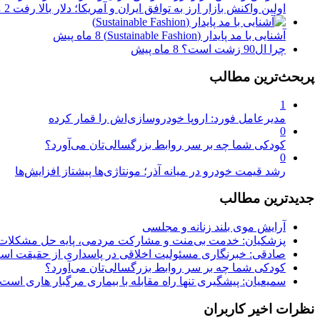
اولین واکنش بازار ارز به توافق ایران و آمریکا؛ دلار بالا رفت
2 ماه پیش
آشنایی با مد پایدار (Sustainable Fashion)
8 ماه پیش
چرا ال90 زشت است؟
8 ماه پیش
پربحث‌ترین مطالب
1
مدیرعامل فورد: اروپا خودروسازی‌اش را قمار کرده
0
کودکی شما چه بر سر روابط بزرگسالی‌تان می‌آورد؟
0
رشد قیمت خودرو در میانه آذر؛ مونتاژی‌ها پیشتاز افزایش‌ها
جدیدترین مطالب
آرایش موی بلند زنانه و مجلسی
پزشکیان: خدمت بی‌منت و مشارکت مردمی، پایه حل مشکلا
صادقی: خبرنگاری مسئولیت اخلاقی در پاسداری از حقیقت اس
کودکی شما چه بر سر روابط بزرگسالی‌تان می‌آورد؟
سمیعیان: پیشگیری تنها راه مقابله با بیماری مرگبار هاری است
نظرات اخیر کاربران