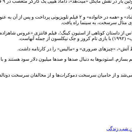
راین
وی بعد به نویسندگی در «ساعت کمدی برادران اسماترز»، «روزهای شاد» و «همه در
خط آتش»، «چیزهای ضروری» و «مالیس» را در کارنامه داشت.
می‌خواهم بسازم. استودیوها به دنبال صدها و صدها میلیون دلار سود هستند و
می‌شد و از حامیان سرسخت دموکرات‌ها و از مخالفان سرسخت دونالد 