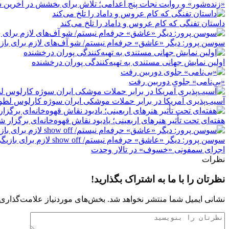
«زنده‌شور» و روایت نجات پنج اعدامی؛ تلاش برای بخشش در آخرین
داستان تفنگی که کام عروس و داماد را تلخ می‌کند
سوسن پرور: دیگر «عاشق» حرفه‌ام نیستم/ شو آف‌های لازم برای بازیگر 
اولین نمایش جهانی مستندی به تهیه‌کنندگی پوران درخشنده
«بی‌نامی» جلوی دوربین رفت
آسیب‌پذیری آمریکا در برابر حملات موشکی ایران سوژه کارلوس لط
هفته‌ای تحت تأثیر هنرهای اربعینی؛ یادبود نقاش قهوه‌خانه‌ای برگزار ش
سوسن پرور: دیگر «عاشق» حرفه‌ام نیستم/ show off لازم برای بازیگر بودن را ندارم/ مِهر هم مثل نان آدم‌ها را نمک‌گیر می‌کند
اجرای سمفونی «خسوف» در تالار وحدت
نظرات
نظرتان را با ما به اشتراک بگذارید!
نشانی ایمیل شما منتشر نخواهد شد.
بخش‌های موردنیاز علامت‌گذاری 