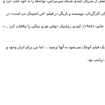
ر که فرزند نویسنده، کارگردان و کمدین مشهور، کارل راینر بود، اولین بار در نقش مایکل «میت‌هد»، داماد هیپی یک کارگر متعصب در ۹ فصل از سریال کمدی شبکه سی‌بی‌اس، توجه‌ها را به خود جلب کرد و
 خانواده» و ۲ فیلم تلویزیونی پرداخت و پس از آن به عنوان کارگردان، نویسنده و بازیگر در فیلم «این اسپینال تپ است» در
او در ژانرهای مختلف کار کرد که درام «کنار من بمان» (۱۹۸۶) با اقتباس از داستان کوتاهی از استیون کینگ؛، فیلم فانتزی «عروس شاهزاده خانم» (۱۹۸۷)، کمدی رمانتیک «وقتی هری سالی را ملاقات کرد …»
 با یک فیلم کوچک نمی‌شود به آنها نرسید … اما من برای ابراز وجود و
ترامپ بود.