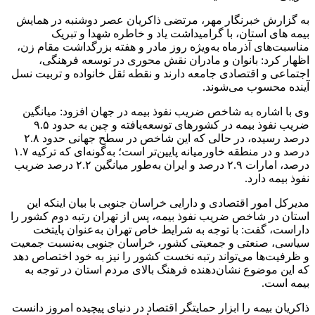
به گزارش خبرنگار مهر، مرتضی ذاکریان عصر دوشنبه در همایش
بیمه های استان، با گرامیداشت یاد و خاطره شهدا و تبریک
مناسبت‌های آذرماه به‌ویژه روز مادر و هفته بزرگداشت مقام زن،
اظهار کرد: بانوان و مادران نقش محوری در توسعه فرهنگی،
اجتماعی و اقتصادی جامعه دارند و نقطه ثقل خانواده و تربیت نسل
آینده محسوب می‌شوند.
وی با اشاره به شاخص ضریب نفوذ بیمه در جهان افزود: میانگین
ضریب نفوذ بیمه در کشورهای توسعه‌یافته و چین به حدود ۹.۵
درصد رسیده، در حالی که این شاخص در سطح جهانی حدود ۲.۸
درصد و در منطقه خاورمیانه پایین‌تر است؛ به‌گونه‌ای که ترکیه ۱.۷
درصد، امارات ۲.۹ درصد و ایران به‌طور میانگین ۲.۲ درصد ضریب
نفوذ بیمه دارد.
مدیرکل امور اقتصادی و دارایی خراسان جنوبی با بیان اینکه این
استان در شاخص ضریب نفوذ بیمه، پس از تهران رتبه دوم کشور را
داراست، گفت: با توجه به شرایط خاص تهران به‌عنوان پایتخت
سیاسی، صنعتی و جمعیتی کشور، خراسان جنوبی به‌نسبت جمعیت
و ظرفیت‌ها می‌تواند رتبه نخست کشور را نیز به خود اختصاص دهد
که این موضوع نشان‌دهنده فرهنگ بالای مردم استان در توجه به
بیمه است.
ذاکریان بیمه را ابزار حمایتگر اقتصاد در دنیای پیچیده امروز دانست