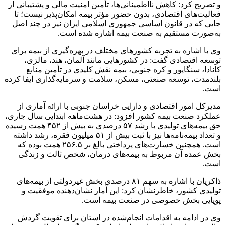
و تصریح کرد: کاهش نااطمینانی‌ها، تأمین امنیت مالی و پشتیبانی از
فعالیت‌های اقتصادی، بدون حضور مؤثر بیمه امکان‌پذیر نیست؛ تا
جایی که در قانون اساسی جمهوری اسلامی ایران نیز در چند اصل
به‌صورت مستقیم به صنعت بیمه اشاره شده است.
وی با اشاره به تجربه کشورهای مختلف در بهره‌گیری از بیمه برای
توسعه اقتصادی گفت: در کشورهایی مانند آلمان، هند، مالزی،
کانادا، سنگاپور و کره جنوبی، بیمه نقش کلیدی در تأمین منابع
بلندمدت، توسعه صنعتی، مسکن، سلامت و سرمایه‌گذاری ایفا کرده
است.
مدیرکل امور اقتصادی و دارایی خراسان جنوبی با ارائه آماری از
عملکرد صنعت بیمه کشور افزود: در هشت‌ماهه ابتدایی سال جاری،
حق بیمه‌های تولیدی با رشد ۵۷ درصدی به بیش از ۴۵۲ همت رسیده
و تعداد بیمه‌نامه‌ها نیز با ثبت بیش از ۵۱ میلیون فقره، رشد داشته
است. همچنین خسارت‌های پرداختی بالغ بر ۲۵۶.۵ همت بوده که
بخش عمده آن مربوط به بیمه‌های درمان، شخص ثالث و زندگی
است.
ذاکریان با اشاره به سهم ۸۱ درصدی بخش غیردولتی از بیمه‌های
تولیدی کشور، خاطرنشان کرد: این آمار نشان‌دهنده موفقیت و
پویایی بخش خصوصی در صنعت بیمه است.
وی در ادامه به اقدامات انجام‌شده در استان برای تقویت گردش