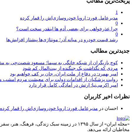
پربحث‌ترین مطالب
1
مدیرعامل فورد: اروپا خودروسازی‌اش را قمار کرده
0
چرا عذرخواهی برای بعضی آدم ها اینقدر سخت است؟
0
رشد قیمت خودرو در میانه آذر؛ مونتاژی‌ها پیشتاز افزایش‌ها
جدیدترین مطالب
کوچ بازیگران از شبکه خانگی به سیما؛ مسعود شصت‌چی به مذ
مردی که نگذاشت یک جنگنده از بیت‌المال کم شود
امیر بهمرد: در دفاع از ملت ایران، جان بر کف خواهیم بود
روایت پزشکیان از اقدامات دولت برای معیشت مردم امشب م
امیر اکرمی‌نیا: ارتش در آمادگی کامل قرار دارد
نظرات اخیر کاربران
احسان
در
مدیرعامل فورد: اروپا خودروسازی‌اش را قمار کرده
«مجله ایران» از سال ۱۳۹۵ در زمینه سبک زندگی، ف
مخاطبان ارائه می‌دهد.