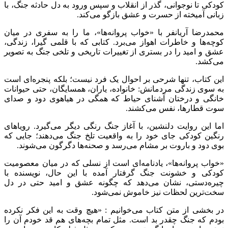
کودکی تا نوجوانی، گذر از انقلاب و سپس ورود به دل حادثه جنگ، با
زبانی آمیخته از حسرت و عشق بازگو می‌کند.
محمدرضا آریانفر با «خواب پروانه‌ها»، ما را به سفری در میان
کوچه‌ها و خاطرات اهواز می‌برد. کتابی که با قلمی گیرا، زندگی،
عشق و امید را در بستری از تغییرات تاریخی و تلخی جنگ به تصویر
می‌کشد.
این کتاب، تنها شرحی بر احوال یک فرد نیست؛ بلکه پنجره‌ای است
به سوی زندگی مردمانش: خانواده، یاران، همسایگان، حتی حیوانات
خانگی و درختان آشنای حیاط که همگی در هیاهوی دود و صدای
سوت قطارها، نفس می‌کشند.
اما این روایت دلنشین، با آغاز جنگ رنگی دیگر می‌گیرد. رویاهای
رنگین کودکی جای خود را به واقعیت تلخ جنگ می‌دهند؛ جایی که
بوی دود و باروت بر مشام می‌رسد و صحنه‌ها دگرگون می‌شوند.
«خواب پروانه‌ها»، یادنامه‌ای است از نسلی که در میان معصومیت
کودکی و خشونت جنگ گرفتار آمده با این حال، نویسنده با
چیره‌دستی، نشان می‌دهد که چگونه عشق و امید حتی در دل
سخت‌ترین لحظات نیز خاموش نمی‌شود.
در بخشی از متن کتاب می‌خوانیم : «هیچ وقت به این فکر نکرده
بودم که جنگ چقدر بد است. مثل تمام بچه‌های هم قد خودم‌ آن را