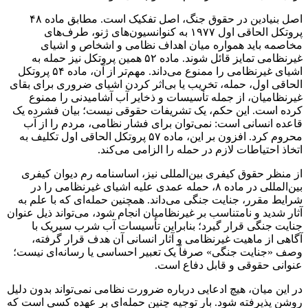
اصل بنیادین در حقوق جنگ، اصل تفکیک است. مطابق ماده ۴۸
پروتکل الحاقی اول ۱۹۷۷ به کنوانسیون‌های ژنو، طرف‌های
مخاصمه باید همواره میان اهداف نظامی و اشخاص و اشیای
غیرنظامی تمایز قائل شوند. ماده ۵۲ همین پروتکل نیز حمله به
اشیای غیرنظامی را ممنوع می‌داند. مهم‌تر از آن، ماده ۵۴ پروتکل
الحاقی اول، حمله، تخریب یا بی‌اثر کردن اشیای ضروری برای بقای
غیرنظامیان، از جمله تأسیسات و ذخایر آب آشامیدنی را ممنوع
کرده است. این حکم، یک تشریفات حقوقی نیست؛ بیان فشرده یک
قاعده انسانی است: نمی‌توان برای فشار نظامی، مردم را از آب
محروم کرد. افزون بر این، ماده ۵۷ پروتکل الحاقی اول تکلیف به
اتخاذ احتیاطات لازم در حمله را الزامی می‌کند.
از منظر حقوق کیفری بین‌المللی نیز، اساسنامه رم دیوان کیفری
بین‌المللی در ماده ۸، حمله عمدی علیه اشیای غیرنظامی را در
شرایط مقرر، جنایت جنگی می‌داند. همچنین حمله‌ای که با علم به
آثار شدید و نامتناسب بر غیرنظامیان انجام شود، می‌تواند ذیل عنوان
جنایت جنگی قرار گیرد؛ بنابراین تأسیسات آب شرب سیریک با
آگاهی از ماهیت غیرنظامی و آثار انسانی آن هدف قرار گرفته،
وصف «جنایت جنگی» صرفاً یک تعبیر احساسی یا رسانه‌ای نیست؛
عنوانی حقوقی و قابل دفاع است.
در این میان، هیچ ادعایی درباره ضرورت نظامی نمی‌تواند بدون دلیل
روشن پذیرفته شود. بار توجیه چنین حمله‌ای بر عهده کسی است که