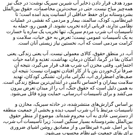
مورد هدف قرار دادن ذخایر آب شیرین سیریک نوشت: در جنگ نیز
همه‌چیز مباح نیست. حتی در سخت‌ترین مخاصمات، حقوق بین‌الملل
بشردوستانه برای حفظ حداقلی از انسانیت پدید آمده است؛ تا
غیرنظامی، کودک، سالمند، بیمار و مردمی که نقشی در عملیات
نظامی ندارند، قربانی اراده تخریب نشوند. از همین رو، حمله به
تأسیسات آب شرب مردم سیریک، تنها تخریب یک سازه یا خسارت
به یک تأسیسات عمومی نیست؛ تعرض به حق حیات، سلامت و
کرامت مردمی است که آب، نخستین نیاز زیستی آنان است.
آب، در منطق حقوق، کالای معمولی نیست. آب یعنی زندگی. یعنی
امکان بقا در گرما، امکان درمان، بهداشت، تغذیه و ادامه حیات
اجتماعی. وقتی مخزن آب شرب هدف قرار می‌گیرد، نتیجه آن
صرفاً ترک‌خوردن بتن یا از کار افتادن تجهیزات نیست؛ نتیجه آن
صف‌های اضطراری آب، نگرانی مادران، تشنگی کودکان، تهدید
سلامت بیماران و احساس ناامنی در ابتدایی‌ترین سطح زندگی است.
به همین دلیل است که حقوق جنگ، آب را از میدان تعرض بیرون
می‌کشد و برای تأسیسات آب‌رسانی، حمایت ویژه قائل می‌شود.
بر اساس گزارش‌های منتشرشده، در حادثه سیریک، مخازن و
تأسیسات مرتبط با آب شرب آسیب دیده و بخشی از جمعیت منطقه
از دسترسی عادی به آب محروم شده‌اند. موضوع از منظر حقوق
بین‌الملل بشردوستانه بسیار سنگین است؛ زیرا تأسیسات آب شرب،
بنا بر اصل، شیء غیرنظامی و از مصادیق روشن اشیای ضروری
برای بقای جمعیت غیرنظام محسوب می‌شود.