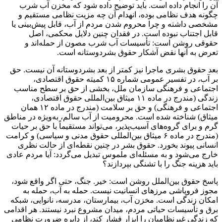
آن را انجام داده است. باید توضیح داده شود که مخزن آب شرب
چگونه هدف نظامی بوده، انهدام آن چه مزیت نظامی مستقیم و
مشخصی داشته و چرا محروم شدن مردم از آب، قابل پیش‌بینی یا
قابل اجتناب نبوده است. در فقدان چنین دلایل محکمی، اصل
حقوقی روشن است: تأسیسات آب شرب مصون از حمله‌اند و
تعرض به آنها نقض آشکار حقوق بشردوستانه است.
بعد حقوق بشری ماجرا نیز کمتر از بعد بشردوستانه آن نیست. حق
بر آب، در تفسیر عمومی شماره ۱۵ کمیته حقوق اقتصادی،
اجتماعی و فرهنگی سازمان ملل، بخشی از حق بر سطح مناسب
زندگی (مندرج در ماده ۱۱ میثاق بین‌المللی حقوق اقتصادی،
اجتماعی و فرهنگی) و حق بر سلامت (مندرج در ماده ۱۲ همان
میثاق) شناخته شده است. محرومیت از آب سالم، به‌ویژه در مناطق
گرم و برای گروه‌های آسیب‌پذیر، می‌تواند مستقیماً با حق بر حیات
(مندرج در ماده ۶ میثاق بین‌المللی حقوق مدنی و سیاسی) و کرامت
انسانی پیوند بخورد. حقوق بشر در چنین نقطه‌ای از حالت نظری
خارج می‌شود و به مسئله‌ای ملموس تبدیل می‌گردد: آیا مردم عادی
باید هزینه جنگ را با تشنگی بپردازند؟
پاسخ حقوق بین‌الملل روشن است: خیر. جنگ، حتی اگر واقع شود،
مجوز فروپاشی مرزهای انسانیت نیست. حمله به آب، حمله به
امکان زندگی است. مخزن آب، بیمارستان، مدرسه، نانوایی، شبکه
برق و تأسیسات حیاتی مردم، میدان مشروع نبرد نیستند. هر اقدامی
که زندگی غیرنظامیان را ابزار فشار کند، از دایره ضرورت نظامی