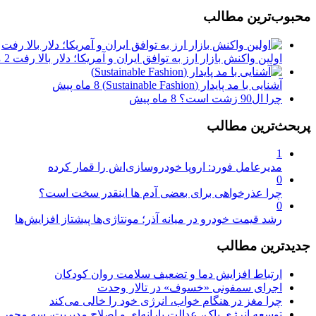
محبوب‌ترین مطالب
اولین واکنش بازار ارز به توافق ایران و آمریکا؛ دلار بالا رفت
2 ماه پیش
آشنایی با مد پایدار (Sustainable Fashion)
8 ماه پیش
چرا ال90 زشت است؟
8 ماه پیش
پربحث‌ترین مطالب
1
مدیرعامل فورد: اروپا خودروسازی‌اش را قمار کرده
0
چرا عذرخواهی برای بعضی آدم ها اینقدر سخت است؟
0
رشد قیمت خودرو در میانه آذر؛ مونتاژی‌ها پیشتاز افزایش‌ها
جدیدترین مطالب
ارتباط افزایش دما و تضعیف سلامت روان کودکان
اجرای سمفونی «خسوف» در تالار وحدت
چرا مغز در هنگام خواب، انرژی خود را خالی می‌کند
توسعه انرژی پاک، عدالت یارانه‌ای و اصلاح مدیریت، سه محور