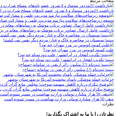
مطالب مرتبط
بازداشت 21مزدور موساد و 4 شرور عضو باندهای مسلح شرارت در استان کرمان
توسعه زیرساخت‌های سلامت نیازمند مدیریت علمی و مشارکت صنای
بازداشت عامل ارسال تصاویر پرتاب موشک به رسانه‌های معاند در یزد
ببینید| سیستان در ‌محاصره خاک و غبار/ مردم دیگر نفس نمی‌کشند!
علت کمبود اتوبوس در مرز مهران چه بود؟
ببینید| تکذیب ‌انفجار در ایرانشهر/ ️علت دود سیاه چه بود؟
ببینید| ثبت‌نام 2.5 میلیون زائر اربعین در سامانه «سماح»
جزئیات حمله موشکی بامداد پنجشنبه آمریکا به شهرستان بوشهر
توضیح نیکزاد درباره کاهش سهیمه سوخت/ مجلس مانع گران کردن بن
بدهی‌ 50 هزار میلیارد تومانی وزارت بهداشت در مسیر تسویه است
نظرات
نظرتان را با ما به اشتراک بگذارید!