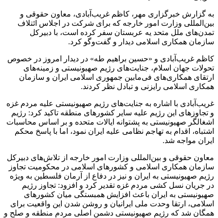
به گزارش خبرگزاری مهر، کاظم غریب‌آبادی، معاون حقوقی و
بین‌المللی وزارت امور خارجه که برای شرکت در اجلاس ائتلاف
تمدن‌های ملل متحد
یه
عربستان سفر کرده است، با دبیرکل
سازمان همکاری اسلامی دیدار و گفت‌وگو کرد.
کاظم غریب‌آبادی و «حسین
براهیم
طه
» در دیدار امروز در خصوص
تحولات جهان اسلام، جنایت‌های رژیم صهیونیستی و زمینه‌های
ارتقای همکاری‌های فی‌مابین جمهوری اسلامی ایران و سازمان
همکاری اسلامی رایزنی و تبادل نظر کردند.
غریب‌آبادی با اشاره به جنایت‌های رژیم صهیونیستی علیه مردم غزه
و تجاوزهای این رژیم علیه سایر کشورهای منطقه تاکید کرد: رژیم
اشغالگر صهیونیستی به پشتوانه ایالات متحده و بر اساس محاسبات
اشتباه، اقدام به تهاجم نظامی علیه ایران نمود، اما با پاسخ محکم
ایران مواجه شد.
معاون حقوقی و بین‌المللی وزارت امور خارجه از تلاش‌های دبیرکل
سازمان همکاری اسلامی و کشورهای اسلامی در محکومیت تجاوز
رژیم صهیونیستی به ایران و نیز در دفاع از آرمان فلسطین به ویژه
در جریان نسل کشی مردم غزه تقدیر کرد و افزود: تجاوز رژیم
صهیونیستی به ایران باعث افزایش همبستگی میان کشورهای
اسلامی، ارتقا وحدت ملی ایرانیان و روشن شدن این واقعیت برای
همگان شد که رژیم صهیونیستی دشمن اصلی مردم منطقه و صلح و