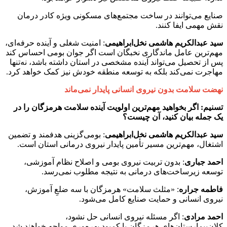
صنایع می‌توانند در ساخت مجتمع‌های مسکونی ویژه کادر درمان
نقش مهمی ایفا کنند.
سید
عبدالکریم
هاشمی
نخل‌ابراهیمی
: امنیت شغلی و آینده حرفه‌ای،
مهم‌ترین عامل ماندگاری نخبگان است اگر جوان بومی احساس کند
پس از تحصیل می‌تواند آینده مشخصی در استان داشته باشد، نه‌تنها
مهاجرت نمی‌کند بلکه به توسعه منطقه خودش نیز کمک خواهد کرد.
نهضت سلامت بدون نیروی انسانی پایدار نمی‌ماند
تسنیم: اگر بخواهید مهم‌ترین اولویت آینده سلامت هرمزگان را در
یک جمله بیان کنید، آن چیست؟
سید
عبدالکریم
هاشمی
نخل‌ابراهیمی
: بومی‌گزینی هدفمند و تضمین
اشتغال، مهم‌ترین مسیر تأمین پایدار نیروی درمانی استان است.
احمد
جباری
: بدون تربیت نیروی بومی و اصلاح نظام آموزشی،
توسعه زیرساخت‌های درمانی به نتیجه مطلوب نمی‌رسد.
فاطمه
جراره
: «مثلث سلامت» هرمزگان با سه ضلعِ آموزش،
نیروی انسانی و حمایت صنایع کامل می‌شود.
احمد
مرادی
: اگر مسئله نیروی انسانی حل نشود،
کلان‌بیمارستان‌های هرمزگان با کمبود بهره‌وری مواجه خواهند شد.