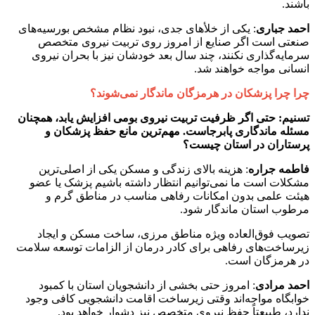
باشند.
احمد
جباری
: یکی از خلأهای جدی، نبود نظام مشخص بورسیه‌های
صنعتی است اگر صنایع از امروز روی تربیت نیروی متخصص
سرمایه‌گذاری نکنند، چند سال بعد خودشان نیز با بحران نیروی
انسانی مواجه خواهند شد.
چرا چرا پزشکان در هرمزگان ماندگار نمی‌شوند؟
تسنیم: حتی اگر ظرفیت تربیت نیروی بومی افزایش یابد، همچنان
مسئله ماندگاری پابرجاست. مهم‌ترین مانع حفظ پزشکان و
پرستاران در استان چیست؟
فاطمه
جراره
: هزینه بالای زندگی و مسکن یکی از اصلی‌ترین
مشکلات است ما نمی‌توانیم انتظار داشته باشیم پزشک یا عضو
هیئت علمی بدون امکانات رفاهی مناسب در مناطق گرم و
مرطوب استان ماندگار شود.
تصویب فوق‌العاده ویژه مناطق مرزی، ساخت مسکن و ایجاد
زیرساخت‌های رفاهی برای کادر درمان از الزامات توسعه سلامت
در هرمزگان است.
احمد
مرادی
: امروز حتی بخشی از دانشجویان استان با کمبود
خوابگاه مواجه‌اند وقتی زیرساخت اقامت دانشجویی کافی وجود
ندارد، طبیعتاً حفظ نیروی متخصص نیز دشوار خواهد بود.