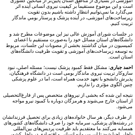
آموزشی در بسیاری از مناطق استان پایین‌تر از میانگین کشوری
است و این موضوع مستقیماً بر کیفیت نیروی انسانی آینده اثر
می‌گذارد ما نمی‌توانیم انتظار داشته باشیم بدون تقویت
زیرساخت‌های آموزشی، در آینده پزشک و پرستار بومیِ ماندگار
تربیت کنیم.
در جلسات شورای آموزش عالی نیز این موضوعات مطرح شد و
دانشگاه‌های استان مسائل خود را به‌صورت مستقیم با اعضای
کمیسیون در میان گذاشتند بخشی از مصوبات این جلسات، مربوط
به توسعه زیرساخت‌های آموزشی و تقویت ظرفیت دانشگاه‌های
استان است.
احمد
جباری
: مشکل فقط کمبود پزشک نیست؛ مسئله اصلی، نبود
سازوکار تربیت نیروی ماندگار بومی است در دانشگاه فرهنگیان،
پذیرش دانشجو با تعهد خدمت همراه است، اما در علوم پزشکی
چنین الگوی مؤثری را نداریم.
نتیجه این شده که بخشی از نیروهای متخصص پس از فارغ‌التحصیلی
از استان خارج می‌شوند و هرمزگان دوباره با کمبود نیرو مواجه
می‌شود.
از طرف دیگر، هر سال خانواده‌های زیادی برای تحصیل فرزندانشان
در رشته‌های پزشکی، سرمایه خود را صرف دانشگاه‌های کشورهای
همسایه می‌کنند ما معتقدیم باید ظرفیت پردیس‌های بین‌المللی
داخلی احیا شود تا این سرمایه انسانی و اقتصادی در داخل کشور