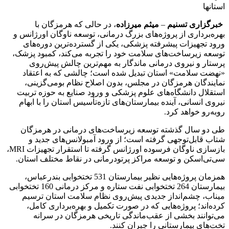
استانها
خبرگزاری
تسنیم
–
میثم
میرزاده
، در حالی که هرمزگان با
بهره‌برداری از پروژه‌های بزرگ درمانی، توسعه ناوگان اورژانس و
ورود تجهیزات پیشرفته پزشکی، یکی از گسترده‌ترین دوره‌های
توسعه زیرساخت‌های سلامت خود را تجربه می‌کند، کمبود پزشک،
پرستار و نیروی درمانی ماندگار به مهم‌ترین چالش پیش‌روی
«نهضت سلامت» استان تبدیل شده است؛ چالشی که به اعتقاد
نمایندگان هرمزگان در مجلس، بدون اصلاح نظام بومی‌گزینی،
استقلال دانشگاه‌های علوم پزشکی و ورود صنایع به حوزه تربیت
نیروی انسانی، آینده بیمارستان‌های تازه‌تأسیس استان را با ابهام
روبه‌رو خواهد کرد.
طی دو سال گذشته توسعه زیرساخت‌های درمانی در هرمزگان
شتاب قابل‌توجهی گرفته است؛ از ورود آمبولانس‌های جدید و
بازسازی ناوگان فرسوده اورژانس گرفته تا استقرار تجهیزات MRI،
سی‌تی‌اسکن و توسعه مراکز پرتودرمانی در نقاط مختلف استان.
همزمان پروژه‌هایی نظیر بیمارستان 531 تختخوابی بندرعباس،
بیمارستان 264 تختخوابی نفت ستاره و مرکز درمانی 160 تختخوابی
میناب، چشم‌انداز جدیدی پیش‌روی نظام سلامت استان ترسیم
کرده‌اند؛ پروژه‌هایی که در صورت تکمیل و بهره‌برداری کامل،
می‌توانند بخشی از عقب‌ماندگی تاریخی هرمزگان در سرانه
تخت‌های بیمارستانی را جبران کنند.