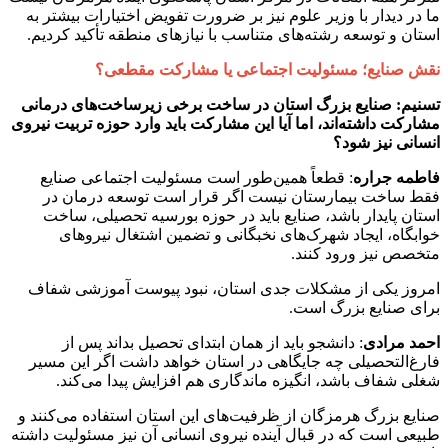
ما در دیدار با وزیر علوم نیز بر ضرورت تفویض اختیارات بیشتر به
استان و توسعه رشته‌های متناسب با نیازهای منطقه تأکید کردیم.
نقش صنایع؛ مسئولیت اجتماعی یا مشارکت مقطعی؟
تسنیم: صنایع بزرگ استان در ساخت برخی زیرساخت‌های درمانی
مشارکت داشته‌اند، اما آیا این مشارکت باید وارد حوزه تربیت نیروی
انسانی نیز شود؟
فاطمه
جراره
: قطعاً همین‌طور است مسئولیت اجتماعی صنایع
فقط ساخت بیمارستان نیست اگر قرار است توسعه درمان در
استان پایدار باشد، صنایع باید در حوزه بورسیه تحصیلی، ساخت
خوابگاه، ایجاد شهرک‌های نخبگانی و تضمین اشتغال نیروهای
متخصص نیز ورود کنند.
امروز یکی از مشکلات جدی استان، نبود پیوست آموزشی شفاف
برای صنایع بزرگ است.
احمد
مرادی
: دانشجو باید از همان ابتدای تحصیل بداند پس از
فارغ‌التحصیلی چه جایگاهی در استان خواهد داشت اگر این مسیر
شغلی شفاف باشد، انگیزه ماندگاری هم افزایش پیدا می‌کند.
صنایع بزرگ هرمزگان از ظرفیت‌های این استان استفاده می‌کنند و
طبیعی است که در قبال آینده نیروی انسانی آن نیز مسئولیت داشته