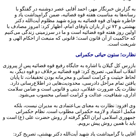
به گزارش خبرنگار مهر، احمد آقایی عصر دوشنبه در گفتگو با
رسانه‌ها به مناسبت هفته قوه قضائیه، ضمن گرامیداشت یاد و
خاطره شهدای قوه قضائیه به ویژه شهید مظلوم آیت‌الله دکتر
بهشتی و ۷۲ تن از یاران باوفای امام، اظهار کرد: امروز مصادف با
اولین روز هفته قوه قضائیه است و ما در سرزمینی زندگی می‌کنیم
که حاکمیت از آن قانون است؛ قانونی که منبعث از احکام الهی و
شریعت است.
نظارت؛ ستون حیاتی حکمرانی
بازرس کل گیلان با اشاره به جایگاه رفیع قوه قضائیه پس از پیروزی
انقلاب اسلامی، تصریح کرد: قوه قضائیه برخلاف دو قوه دیگر، به
لحاظ حیثیت و کرامت انسانی و محرمانه بودن تحقیقات، تا پایان
یافتن تمام مراحل دادرسی، محدودیت‌هایی در اطلاع‌رسانی دارد.
نظارت یک ضرورت عقلانی، دینی و قانونی است و ضامن سلامت
اداری، شفافیت، عدالت و کرامت انسانی محسوب می‌شود.
وی افزود: نظارت به معنای بی‌اعتمادی به مدیران نیست، بلکه
مکمل اعتماد و لازمه حکمرانی مطلوب است. نظام حکمرانی
جمهوری اسلامی ایران الگو گرفته از روش حضرت علی (ع) است و
باید با همین روش پیش برویم.
آقایی با گرامیداشت یاد شهید آیت‌الله دکتر بهشتی، تصریح کرد: