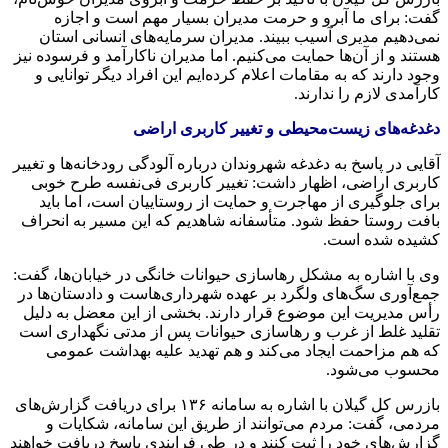
گفت: برای ما آبرو و حرمت مدیران بسیار مهم است و اجازه
نمی‌دهیم مدیری آسیب ببیند. مدیران سرمایه‌های انسانی استان
هستند و از آن‌ها حمایت می‌کنیم. اما مدیران ناکارآمد و فرسوده نیز
وجود دارند که به مقامات اعلام کرده‌ایم این افراد دیگر توانایی و
کارآمدی لازم را ندارند.
دغدغه‌های زیست‌محیطی و تغییر کاربری اراضی
آقایی در پاسخ به دغدغه شهروندان درباره آلودگی رودخانه‌ها و تغییر
کاربری اراضی، اظهار داشت: تغییر کاربری فی‌نفسه طرح خوبی
برای جلوگیری از مهاجرت و حمایت از روستاییان است، اما باید
بافت روستا حفظ شود. متأسفانه شاهدیم که این مسیر به انحراف
کشیده شده است.
وی با اشاره به مشکل رهاسازی حیوانات خانگی در خیابان‌ها، گفت:
جمع‌آوری سگ‌های ولگرد بر عهده شهرداری‌هاست و دادستان‌ها در
رأس مدیریت این موضوع قرار دارند. بخشی از این معضل به دلیل
تقلید غلط از غرب و رهاسازی حیوانات پس از مدتی نگهداری است
که هم مزاحمت ایجاد می‌کند و هم تهدید علیه بهداشت عمومی
محسوب می‌شود.
بازرس کل گیلان با اشاره به سامانه ۱۳۶ برای دریافت گزارش‌های
مردمی، گفت: مردم می‌توانند از طریق این سامانه، شکایات و
گزارش‌های خود را ثبت کنند و در طی فرایندی پاسخ دریافت خواهند