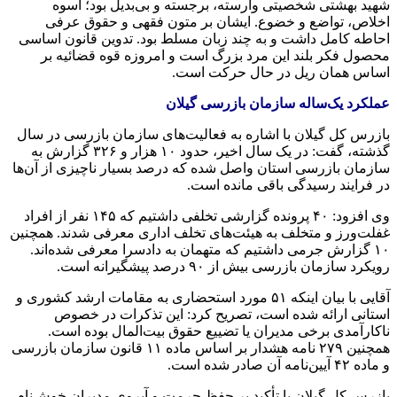
شهید بهشتی شخصیتی وارسته، برجسته و بی‌بدیل بود؛ اسوه
اخلاص، تواضع و خضوع. ایشان بر متون فقهی و حقوق عرفی
احاطه کامل داشت و به چند زبان مسلط بود. تدوین قانون اساسی
محصول فکر بلند این مرد بزرگ است و امروزه قوه قضائیه بر
اساس همان ریل در حال حرکت است.
عملکرد یک‌ساله سازمان بازرسی گیلان
بازرس کل گیلان با اشاره به فعالیت‌های سازمان بازرسی در سال
گذشته، گفت: در یک سال اخیر، حدود ۱۰ هزار و ۳۲۶ گزارش به
سازمان بازرسی استان واصل شده که درصد بسیار ناچیزی از آن‌ها
در فرایند رسیدگی باقی مانده است.
وی افزود: ۴۰ پرونده گزارشی تخلفی داشتیم که ۱۴۵ نفر از افراد
غفلت‌ورز و متخلف به هیئت‌های تخلف اداری معرفی شدند. همچنین
۱۰ گزارش جرمی داشتیم که متهمان به دادسرا معرفی شده‌اند.
رویکرد سازمان بازرسی بیش از ۹۰ درصد پیشگیرانه است.
آقایی با بیان اینکه ۵۱ مورد استحضاری به مقامات ارشد کشوری و
استانی ارائه شده است، تصریح کرد: این تذکرات در خصوص
ناکارآمدی برخی مدیران یا تضییع حقوق بیت‌المال بوده است.
همچنین ۲۷۹ نامه هشدار بر اساس ماده ۱۱ قانون سازمان بازرسی
و ماده ۴۲ آیین‌نامه آن صادر شده است.
بازرس کل گیلان با تأکید بر حفظ حرمت و آبروی مدیران خوش‌نام،