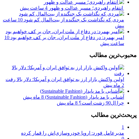
انتقام راهبردی؛ مسیر عدالت و ظهور
4 ساعت پیش
مردی که نگذاشت یک جنگنده از بیت‌المال کم شود
10 ساعت
پیش
امیر بهمرد: در دفاع از ملت ایران، جان بر کف خواهیم بود
10
ساعت پیش
محبوب‌ترین مطالب
اولین واکنش بازار ارز به توافق ایران و آمریکا؛ دلار بالا رفت
2 ماه پیش
آشنایی با مد پایدار (Sustainable Fashion)
8 ماه پیش
چرا ال90 زشت است؟
8 ماه پیش
پربحث‌ترین مطالب
1
مدیرعامل فورد: اروپا خودروسازی‌اش را قمار کرده
0