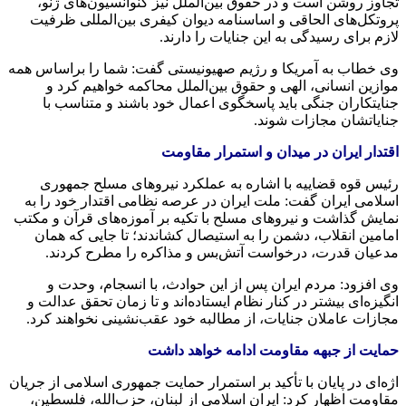
تجاوز روشن است و در حقوق بین‌الملل نیز کنوانسیون‌های ژنو،
پروتکل‌های الحاقی و اساسنامه دیوان کیفری بین‌المللی ظرفیت
لازم برای رسیدگی به این جنایات را دارند.
وی خطاب به آمریکا و رژیم صهیونیستی گفت: شما را براساس همه
موازین انسانی، الهی و حقوق بین‌الملل محاکمه خواهیم کرد و
جنایتکاران جنگی باید پاسخگوی اعمال خود باشند و متناسب با
جنایاتشان مجازات شوند.
اقتدار ایران در میدان و استمرار مقاومت
رئیس قوه قضاییه با اشاره به عملکرد نیروهای مسلح جمهوری
اسلامی ایران گفت: ملت ایران در عرصه نظامی اقتدار خود را به
نمایش گذاشت و نیروهای مسلح با تکیه بر آموزه‌های قرآن و مکتب
امامین انقلاب، دشمن را به استیصال کشاندند؛ تا جایی که همان
مدعیان قدرت، درخواست آتش‌بس و مذاکره را مطرح کردند.
وی افزود: مردم ایران پس از این حوادث، با انسجام، وحدت و
انگیزه‌ای بیشتر در کنار نظام ایستاده‌اند و تا زمان تحقق عدالت و
مجازات عاملان جنایات، از مطالبه خود عقب‌نشینی نخواهند کرد.
حمایت از جبهه مقاومت ادامه خواهد داشت
اژه‌ای در پایان با تأکید بر استمرار حمایت جمهوری اسلامی از جریان
مقاومت اظهار کرد: ایران اسلامی از لبنان، حزب‌الله، فلسطین،