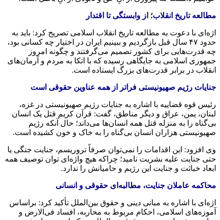
مطالعه تاریخ انقلاب؛ از وابستگی تا اقتدار
اژه‌ای با دعوت به مطالعه تاریخ انقلاب اسلامی تصریح کرد: باید به
حدود ۴۷ سال قبل بازگردیم و ببینیم ایران در اختیار چه کسانی بود،
چه قدرت‌هایی برای کشور تصمیم می‌گرفتند و چگونه امروز
جمهوری اسلامی به جایگاهی رسیده که با اتکا به مردم و آرمان‌های
انقلاب در برابر قدرت‌های بزرگ ایستاده است.
جنایات رژیم صهیونیستی فراتر از همه عناوین حقوقی است
رئیس قوه قضاییه با اشاره به جنایات رژیم صهیونیستی در غزه،
لبنان، یمن، عراق و دیگر مناطق، گفت: قرآن کریم قتل یک انسان
بی‌گناه را به منزله قتل همه انسان‌ها می‌داند؛ حال آنکه رژیم
صهیونیستی هزاران انسان بی‌گناه را به خاک و خون کشیده است.
وی افزود: این اقدامات را نمی‌توان صرفاً تروریسم، جنایت جنگی یا
حتی جنایت علیه بشریت نامید؛ چراکه هیچ واژه‌ای توان توصیف همه
ابعاد خباثت و جنایت این رژیم و حامیانش را ندارد.
محاکمه عاملان جنایت، مطالبه‌ای حقوقی و انسانی
اژه‌ای با اشاره به مبانی دینی و حقوق بین‌الملل تأکید کرد: براساس
آموزه‌های اسلامی، احکام مربوط به محاربه، افساد فی‌الارض و