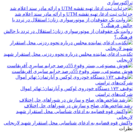
تراکتورسازی
جزئیات ثبت ادعا، تهیه نقشه UTM و ارائه مادر سند اعلام شد
روایت یک حقوقدان از موتورسواری زنان؛ استقلال در تردد یا چالش
فرهنگی؟
تکذیب ادعای نماینده مجلس درباره نحوه ردزنی محل استقرار شهید
لاریجانی
هوش مصنوعی، بستر وقوع 55درصد جرایم سایبری آفریقاست
توقیف ۱۷۲ دستگاه خودروی لوکس و آپارتمان؛ تهاتر اموال
شرکت‌های تراستی
رشد شاخص‌های صلح و سازش در شوراهای حل اختلاف
واکنش قوه قضاییه به ادعای شناسایی محل استقرار شهید لاریجانی
نظرات