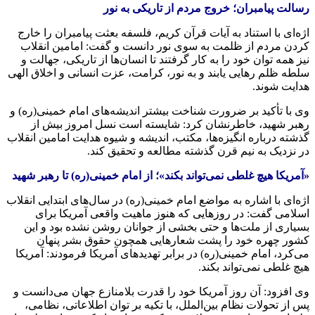
رسالت پیامبران؛ خروج مردم از تاریکی به نور
اژه‌ای با استناد به آیات قرآن کریم، فلسفه بعثت پیامبران را خارج
کردن مردم از ظلمت به سوی نور دانست و گفت: امامین انقلاب
نیز همه توان خود را به کار گرفتند تا انسان‌ها از تاریکی، جهالت و
سلطه ظلم رهایی یابند و به نور، کرامت، عزت انسانی و اخلاق الهی
هدایت شوند.
وی با تأکید بر ضرورت شناخت بیشتر اندیشه‌های امام خمینی(ره) و
رهبر شهید، خاطرنشان کرد: شایسته است نسل امروز بیش از
گذشته درباره انگیزه‌ها، مکتب، اندیشه و شیوه هدایت امامین انقلاب
در نزدیک به نیم قرن گذشته مطالعه و تحقیق کند.
«آمریکا هیچ غلطی نمی‌تواند بکند»؛ از امام خمینی(ره) تا رهبر شهید
اژه‌ای با اشاره به مواضع امام خمینی(ره) در سال‌های ابتدایی انقلاب
اسلامی گفت: در روزهایی که هنوز ماهیت واقعی آمریکا برای
بسیاری از ملت‌ها و حتی بخشی از جوانان روشن نشده بود و این
کشور چهره خود را پشت شعارهایی همچون حقوق بشر پنهان
می‌کرد، امام خمینی(ره) در برابر تهدیدهای آمریکا فرمودند: آمریکا
هیچ غلطی نمی‌تواند بکند.
وی افزود: آن روز آمریکا خود را قدرت بلامنازع جهان می‌دانست و
پس از تحولات نظام بین‌الملل، با تکیه بر توان اطلاعاتی، نظامی،