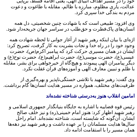
خود را در مسیر اهداف انبیای الهی، یعنی اقامه قسط، برپایی
عدالت، یاری مظلوم، مبارزه با ظالم، مقابله با طاغوت و دعوت
مردم به بندگی خدا سپری کرد.
وی افزود: طبیعی است که با شهادت چنین شخصیتی، دل همه
انسان‌های پاک‌فطرت و حق‌طلب در سراسر جهان جریحه‌دار شود.
اژه‌ای با بیان اینکه رهبر شهید از آغاز جوانی تا لحظه شهادت همه
وجود خود را در راه خدا و نجات بشریت به کار گرفت، تصریح کرد:
ایشان در همان مسیری حرکت کرد که پیامبر اکرم(ص)، حضرت
عیسی(ع)، حضرت موسی(ع)، حضرت ابراهیم(ع)، حضرت نوح(ع) و
دیگر پیامبران الهی پیمودند و هیچ‌گاه از خیرخواهی برای بشر، مقابله
با ظلم و تبیین معارف الهی و آموزه‌های قرآن غفلت نکرد.
وی گفت: رهبر شهید با تلاشی خستگی‌ناپذیر و بهره‌گیری از
ظرفیت‌های مختلف، همواره در مسیر هدایت انسان‌ها گام برداشت.
امامین انقلاب هنوز به‌درستی شناخته نشده‌اند
رئیس قوه قضاییه با اشاره به جایگاه بنیانگذار جمهوری اسلامی و
رهبر شهید اظهار کرد: هنوز امام خمینی(ره) و نیز خلف صالح
ایشان، آن‌گونه که شایسته است، شناخته نشده‌اند. امام راحل
سال‌ها هدایت مسلمانان را بر عهده داشت و رهبر شهید نیز دهه‌ها
همان مسیر را با استقامت ادامه داد.