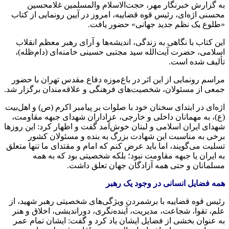
به گزارش خبرنگار مهر، حجت‌الاسلام والمسلمین غلامحسین
محسنی اژه‌ای، رئیس قوه قضاییه، امروز در آیین رونمایی از کتاب
«طلوع یک نظم جدید جهانی» حضور یافت.
این کتاب با نگاهی به زندگی، اندیشه‌ها و آرای رهبر معظم انقلاب
اسلامی، حضرت آیت‌الله سید مجتبی حسینی خامنه‌ای (دام‌ظله)،
تألیف شده است.
مراسم رونمایی از این اثر در باغ‌موزه دفاع مقدس تهران با حضور
جمعی از مسئولان، شخصیت‌های فرهنگی و علاقه‌مندان برگزار شد.
اژه‌ای در ابتدای سخنان خود با صلوات بر پیامبر اکرم (ص) و اهل‌بیت
(ع)، به مهمانان داخلی و خارجی، عزاداران شهدای جبهه مقاومت،
شهدای ایران اسلامی و لبنان خوش‌آمد گفت و اظهار کرد: این روزها
برخی به مناسبت این شهادت بزرگ به بنده و مسئولان کشور
تسلیت می‌گویند، اما باید عرض کنم که امام و مقتدای ما تنها متعلق
به ایران یا جبهه مقاومت نبود؛ بلکه شخصیتی بود که به همه
مسلمانان و حتی همه آزادگان جهان تعلق داشت.
همه فضایل انسانی در وجود یک رهبر
رئیس قوه قضاییه با برشمردن ویژگی‌های شخصیتی رهبر شهید، از
علم، تقوا، شجاعت، مدیریت، آینده‌نگری، دوراندیشی، اخلاق و هنر
به عنوان بخشی از فضایل ایشان یاد کرد و گفت: ایشان تمام عمر