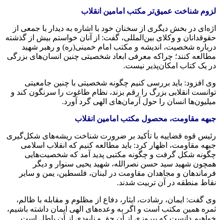
لزوم شناخت عمیق‌تر مکتب امامین انقلاب
اژه‌ای در بخش دیگری از سخنان خود با اشاره به دیدار با جمعی از
حقوقدانان و وکلای بین‌المللی، گفت: از آنان خواستم بیش از گذشته
درباره شخصیت، اندیشه و مکتب امام خمینی(ره) و رهبر شهید
مطالعه کنند؛ چراکه معرفی ابعاد شخصیتی چنین انسان‌های بزرگی
در یک کتاب امکان‌پذیر نیست.
وی افزود: باید بررسی کنیم چگونه شخصیتی با چنین جامعیتی
توانست انقلابی بزرگ را رقم بزند، نظام طاغوت را سرنگون کند و
میلیون‌ها انسان را حول آرمان‌های الهی گرد آورد.
جبهه مقاومت، محصول مکتب امامین انقلاب
رئیس قوه قضاییه با تأکید بر ضرورت شناخت ریشه‌های شکل‌گیری
جبهه مقاومت، اظهار کرد: باید مطالعه کنیم که انقلاب اسلامی
چگونه شکل گرفت و چگونه مکتبی پدید آمد که شخصیت‌هایی
همچون شهید سید حسن نصرالله، شهید یحیی سنوار و دیگر
فرماندهان و مجاهدان مقاومت در لبنان، فلسطین، یمن و سایر
نقاط منطقه در آن تربیت شدند.
وی گفت: ایمان، رشادت، ایثار، دفاع از مظلوم و مقابله با ظالم،
ثمره همین مکتب است و اگر به وعده‌های الهی ایمان داشته باشیم،
خواهیم دانست که پیروزی از آنِ حق و نابودی از آنِ باطل است.