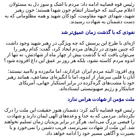
رئیس قوه قضاییه ادامه داد: مردم با اشک و سوز دل به مسئولان
اعلام می‌کنند که خواستار انتقام خون شهدا هستند؛ خون رهبر
شهید، شهدای جبهه مقاومت، کودکان شهید و همه مظلومانی که به
دست دشمنان به شهادت رسیدند.
نفوذی که با گذشت زمان عمیق‌تر شد
اژه‌ای با طرح این پرسش که چه ویژگی در رهبر شهید وجود داشت
که چنین نفوذی در دل‌های مردم ایجاد کرد، گفت: کدام رهبر را
می‌توان یافت که با گذشت بیش از چهار ماه از شهادتش، نه تنها از
اندوه مردم کاسته نشود، بلکه هر روز بر عمق این داغ افزوده شود؟
وی افزود: البته مردم ایران عزادارند، اما ماتم‌زده و ناامید نیستند؛
آنان با قلبی سرشار از اندوه، اما با انگیزه‌ای مضاعف، همانند رهبر
خود با مشت‌های گره‌کرده در برابر استکبار جهانی، آمریکای
جنایتکار و رژیم صهیونیستی ایستاده‌اند.
ملت مؤمن از شهادت هراس ندارد
رئیس قوه قضاییه تأکید کرد: دشمنان هنوز حقیقت این ملت را درک
نکرده‌اند. مردمی که به خدا و وعده‌های الهی ایمان دارند و شهادت
را فیضی بزرگ می‌دانند، هرگز در برابر یزیدیان زمان تسلیم نخواهند
شد. این ملت از شهادت نمی‌ترسد، فریب دشمن را نمی‌خورد و با
بصیرت و آگاهی مسیر خود را ادامه خواهد داد.