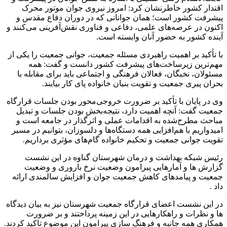
اقتدار کشور خاطرنشان کرد: امروز نیروی جوان موتور محرک
پیشرفت کشور است؛ همان جوانانی که در دوران دفاع مقدس و
اکنون در عرصه‌های علمی، دفاعی و فناوری نقش‌آفرینی می‌کنند و
آینده کشور به حضور آنان وابسته است.
با تأکید بر اهمیت راهبردی مسئله جمعیت، جوانی جمعیت را یکی از
مهم‌ترین زیرساخت‌های پیشرفت کشور دانست و گفت: همه
مسئولان، نخبگان، فعالان فرهنگی و اجتماعی باید برای مقابله با
بحران پیری جمعیت و تقویت بنیان خانواده پای کار بیایند.
وی در پایان با تأکید بر ضرورت خروجی‌محور بودن جلسات قرارگاه
جمعیت گفت: آنچه اهمیت دارد، نتیجه‌بخش بودن جلسات و تبدیل
مباحث مطرح‌شده به اقدامات عملی و اثرگذار در جامعه است و
امیدواریم با هم‌افزایی همه دستگاه‌ها و دلسوزان، بتوانیم در مسیر
تقویت جوانی جمعیت و تحکیم خانواده گام‌های مؤثری برداریم.
رئیس شبکه بهداشت و درمان شهرستان گناوه در این نشست
گزارش ها و آمارهایی پیرامون وضعیت نرخ باروری و وضعیت
جمعیت و پیامدهای کاهش جمعیت جوان و افزایش سالمندی ارائه
داد .
در این نشست اعضای قرارگاه جمعیت شهرستان نیز به بیان دیدگاه
ها و نظرات و راهکارهایی در این زمینه پرداختند و بر ضرورت
همکاری همه جانبه و فرهنگ سازی پیرامون این موضوع تاکید کردند.