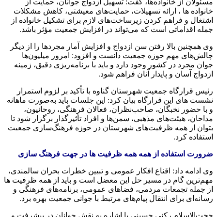
مسئولان از خانواده‌ها، گفت: تسهیل ازدواج جوانان، حمایت از
خانواده ها ، ارائه تسهیلات، حمایت‌های معیشتی، کاهش مشکلات
اشتغال و فراهم کردن زیرساخت‌های لازم برای تشکیل خانواده از
جمله اقداماتی است که می‌تواند در افزایش جمعیت مؤثر باشد.
وی همچنین بالا رفتن سن ازدواج و افزایش آمار مجردها را از دیگر
چالش‌های مهم حوزه جمعیت دانست و افزود: امروز میلیون‌ها
جوان مجرد در کشور وجود دارد و باید با برنامه‌ریزی دقیق، زمینه
ازدواج آسان و پایدار آنان فراهم شود.
رئیس قرارگاه جمعیت شهرستان گناوه با تأکید بر لزوم استمرار
نشست های این قرارگاه بیان کرد: این جلسات باید به‌صورت ماهانه
و با حضور نخبگان، صاحب‌نظران، فعالان فرهنگی، روحانیون،
مداحان، هیئت‌های مذهبی، سمن‌ها و افراد تأثیرگذار برگزار شود تا
بتوان از همه ظرفیت‌های شهرستان در حوزه فرهنگ‌سازی جمعیت
استفاده کرد.
ضرورت استفاده از همه همه ظرفیت ها در جهت فرهنگ سازی
وی ادامه داد: اقناع افکار عمومی و تبیین خطرات بحران سالمندی،
مهم‌ترین گام در مسیر حل این معضل است و باید از همه ظرفیت ها
از جمله تجمعات مردمی، فضاهای عمومی، برنامه‌های فرهنگی و
رسانه‌ای برای انتقال پیام‌های مرتبط با جوانی جمعیت بهره برد.
حجت‌الاسلام رکنی حسینی با اشاره به نقش جوانان در پیشرفت و