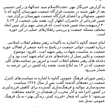
به گزارش خبرنگار مهر، حجت‌الاسلام سید عبدالهادی رکنی حسینی
بعد از ظهر شنبه در نشست قرارگاه جمعیت شهرستان گناوه که با
حضور مسئولان و اعضای قرارگاه جمعیت شهرستان برگزار شد،
ضمن قدردانی از حاضران، اظهار کرد: هفته ملی جمعیت از ۲۴ تا
۳۰ اردیبهشت‌ماه تعیین شده است که فرصتی مهم برای تبیین ابعاد
مختلف مسئله جمعیت و بررسی راهکارهای عملی در این حوزه
است.
امام جمعه گناوه با اشاره به تأکیدات رهبر معظم انقلاب اسلامی
درباره اهمیت جوانی جمعیت در پاسخ به نامه جمعی از فعالان حوزه
جمعیت به مناسبت شهادت رهبر شهید امت ، افزود: موضوع
جمعیت و تکثیر نسل از دغدغه‌های جدی امام شهید امت بود و از
دغدغه های رهبر معظم انقلاب است و امروز نیز سیاست‌های کلی
جمعیت که در ۱۴ بند ابلاغ شده، نقشه راه کشور در این عرصه به
شمار می‌رود.
رئیس شورای فرهنگ عمومی گناوه با اشاره به سیاست‌های کنترل
جمعیت در دهه‌های گذشته گفت: پس از سال ۱۳۶۸ سیاست
محدودسازی موالید و فرهنگ‌سازی گسترده برای کاهش فرزندآوری
در کشور اجرا شد و آثار مخرب آن همچنان در جامعه مشاهده
می‌شود؛ تا جایی که شعار «فرزند کمتر، زندگی بهتر» به یک فرهنگ
عمومی تبدیل شد.