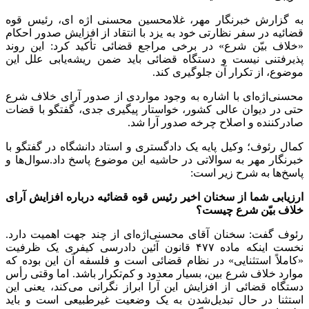
به گزارش خبرنگار مهر، غلامحسین محسنی
اژه
ای
، رئیس قوه
قضائیه در سفر نظارتی خود به یزد با انتقاد از افزایش صدور احکام
«خلاف بیّن شرع» در برخی مراجع قضائی تأکید کرد: این روند
پذیرفتنی نیست و دستگاه قضائی باید ضمن ریشه‌یابی علل این
موضوع، از تکرار آن جلوگیری کند.
محسنی‌اژه‌ای با اشاره به وجود مواردی از صدور آرای خلاف شرع
حتی در دیوان عالی کشور، خواستار پیگیری جدی، گفتگو با قضات
صادرکننده و اصلاح چرخه صدور آرا شد.
کمال رئوف؛ وکیل پایه یک دادگستری و استاد دانشگاه در گفتگو با
خبرنگار مهر به سوالاتی در حاشیه این موضوع پاسخ داد.سوال‌ها و
پاسخ‌ها به شرح زیر است:
ارزیابی شما از سخنان اخیر رئیس قوه قضائیه درباره افزایش آرای
خلاف بیّن شرع چیست؟
رئوف گفت: سخنان آقای محسنی‌اژه‌ای از چند جهت اهمیت دارد.
نخست اینکه ماده ۴۷۷ قانون آئین دادرسی کیفری یک ظرفیت
«کاملاً استثنایی» در نظام قضائی است و فلسفه آن این بوده که
موارد خلاف شرع بین، بسیار معدود و کم‌تکرار باشد. اما وقتی رأس
دستگاه قضائی از افزایش این آرا ابراز نگرانی می‌کند، یعنی این
استثنا در حال تبدیل‌شدن به یک وضعیت غیرطبیعی است و باید