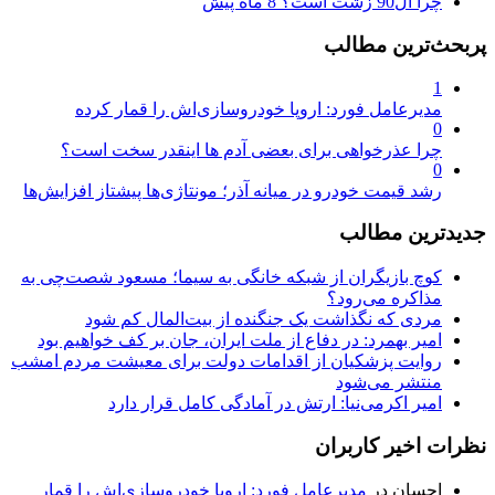
چرا ال90 زشت است؟
8 ماه پیش
پربحث‌ترین مطالب
1
مدیرعامل فورد: اروپا خودروسازی‌اش را قمار کرده
0
چرا عذرخواهی برای بعضی آدم ها اینقدر سخت است؟
0
رشد قیمت خودرو در میانه آذر؛ مونتاژی‌ها پیشتاز افزایش‌ها
جدیدترین مطالب
کوچ بازیگران از شبکه خانگی به سیما؛ مسعود شصت‌چی به
مذاکره می‌رود؟
مردی که نگذاشت یک جنگنده از بیت‌المال کم شود
امیر بهمرد: در دفاع از ملت ایران، جان بر کف خواهیم بود
روایت پزشکیان از اقدامات دولت برای معیشت مردم امشب
منتشر می‌شود
امیر اکرمی‌نیا: ارتش در آمادگی کامل قرار دارد
نظرات اخیر کاربران
احسان
در
مدیرعامل فورد: اروپا خودروسازی‌اش را قمار