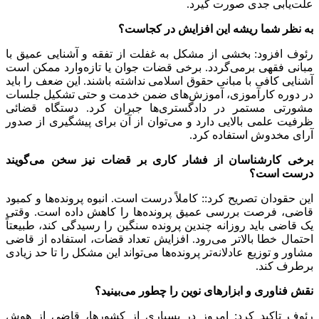
علت‌یابی جدی صورت گیرد.
به نظر شما ریشه این افزایش در کجاست؟
رئوف افزود: بخشی از مشکل به غفلت از
تفقه
و آشنایی عمیق با
مبانی فقهی برمی‌گردد. برخی قضات جوان یا تازه‌وارد ممکن است
آشنایی کافی با مبانی حقوق اسلامی نداشته باشند. این ضعف را باید
در دوره کارآموزی، آموزش‌های ضمن خدمت و حتی تشکیل جلسات
مشورتی مستمر در دادگستری‌ها جبران کرد. دستگاه قضائی
ظرفیت علمی بالایی دارد و می‌توان از آن برای پیشگیری از صدور
آرای مخدوش استفاده کرد.
برخی کارشناسان از فشار کاری بر قضات نیز سخن می‌گویند
درست است؟
این
حقودان
تصریح کرد:: کاملاً درست است. انبوه پرونده‌ها و کمبود
قاضی، فرصت بررسی عمیق پرونده‌ها را کاهش داده است. وقتی
یک قاضی باید روزانه چندین پرونده سنگین را رسیدگی کند، طبیعتاً
احتمال خطا بالاتر می‌رود. افزایش تعداد قضات، استفاده از قاضی
مشاور و توزیع عادلانه‌تر پرونده‌ها می‌تواند این مشکل را تا حد زیادی
برطرف کند.
نقش فناوری و ابزارهای نوین را چطور می‌بینید؟
رئوف تاکید کرد: امروز در بسیاری از کشورها، قاضی از هوش