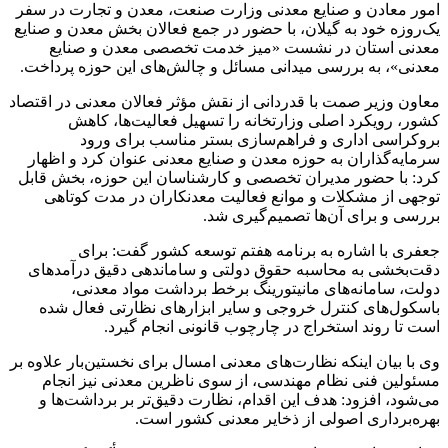
امور معادن و صنایع معدنی وزارت صنعت، معدن و تجارت در سفر
یک‌روزه خود به گیلان، با حضور در جمع فعالان بخش معدن و صنایع
معدنی استان در نشست «میز خدمت تخصصی معدن و صنایع
معدنی»، به بررسی میدانی مسائل و چالش‌های این حوزه پرداخت.
معاون وزیر صمت با قدردانی از نقش مؤثر فعالان معدنی در اقتصاد
کشور، رویکرد اصلی وزارتخانه را تسهیل فعالیت‌ها، کاهش
بروکراسی اداری و فراهم‌سازی بستر مناسب برای ورود
سرمایه‌گذاران به حوزه معدن و صنایع معدنی عنوان کرد و اظهار
کرد: با حضور مدیران تخصصی و کارشناسان این حوزه، بخش قابل
توجهی از مشکلات و موانع فعالیت معدنکاران در مدت کوتاهی
بررسی و برای آن‌ها تصمیم‌گیری شد.
جعفری با اشاره به برنامه هفتم توسعه کشور گفت: برای
دقت‌بخشی به محاسبه حقوق دولتی و ساماندهی دقیق درآمدهای
دولت، سامانه‌های مانیتورینگ برخط برداشت مواد معدنی،
باسکول‌های کنترل خروجی و سایر ابزارهای نظارتی فعال شده
است تا روند استخراج در چارچوب قانونی انجام گیرد.
وی با بیان اینکه نظارت‌های معدنی امسال برای نخستین‌بار علاوه بر
مسئولین فنی نظام مهندسی، از سوی ناظرین معدنی نیز انجام
می‌شود، افزود: هدف این اقدام، نظارت دقیق‌تر بر برداشت‌ها و
بهره‌برداری اصولی از ذخایر معدنی کشور است.