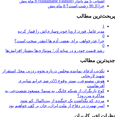
آشنایی با مد پایدار (Sustainable Fashion)
8 ماه پیش
چرا ال90 زشت است؟
8 ماه پیش
پربحث‌ترین مطالب
1
مدیرعامل فورد: اروپا خودروسازی‌اش را قمار کرده
0
چرا عذرخواهی برای بعضی آدم ها اینقدر سخت است؟
0
رشد قیمت خودرو در میانه آذر؛ مونتاژی‌ها پیشتاز افزایش‌ها
جدیدترین مطالب
تکذیب ادعای نماینده مجلس درباره نحوه ردزنی محل استقرار
شهید لاریجانی
هوش مصنوعی، بستر وقوع 55درصد جرایم سایبری
آفریقاست
کوچ بازیگران از شبکه خانگی به سیما؛ مسعود شصت‌چی به
مذاکره می‌رود؟
مردی که نگذاشت یک جنگنده از بیت‌المال کم شود
امیر بهمرد: در دفاع از ملت ایران، جان بر کف خواهیم بود
نظرات اخیر کاربران