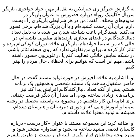
به گزارش خبرگزاری خبرآنلاین به نقل از مهر، جواد خواجوی، بازیگر
سریال «کلینیک رویا» درباره حضورش به عنوان بازیگر در
مدیوم‌های مختلف گفت: من در هر شرایطی بازیگری را دوست
دارم. برای آن زحمت کشیده‌ام و با آن بزرگ شده‌ام. برخی تصور
می‌کنند اینستاگرام باعث شناخته شدن من شده یا به دلیل تعداد
دنبال‌کنندگانم در فضای مجازی بازدیدهای میلیونی داشته‌ام، در
حالی که من سینما خوانده‌ام، بازیگری علاقه دوران کودکی‌ام بوده و
تئاتر کار کرده‌ام. برای من تفاوتی ندارد که روی صحنه تئاتر باشم،
در شبکه نمایش خانگی فعالیت کنم یا در تلویزیون حضور داشته
باشم. مهم این است که بتوانیم برای لحظاتی حال مردم را بهتر
کنیم.
او با اشاره به علاقه اخیرش در حوزه تولید مستند گفت: در حال
حاضر مشغول ساخت یک مستند شخصی و همچنین یک برنامه
هستم. پیش از آنکه تعداد دنبال‌کنندگانم افزایش پیدا کند نیز
برنامه‌های زیادی ساخته بودم، اما بعد از آن دیگر فرصت چندانی
برای ادامه این کار نداشتم. در مجموع، به واسطه تحصیل در رشته
سینما و آموزش‌هایی که از دوران دبیرستان و هنرستان دیده‌ام،
همیشه به تولید محتوا علاقه داشته‌ام.
او اضافه کرد: این مجموعه مستند با عنوان «کار درست» درباره
کاسبان قدیمی مشهد ساخته می‌شود و امیدوارم منتشر شود و
مورد توجه مخاطبان قرار بگیرد. البته قرار نیست از طریق پلتفرم