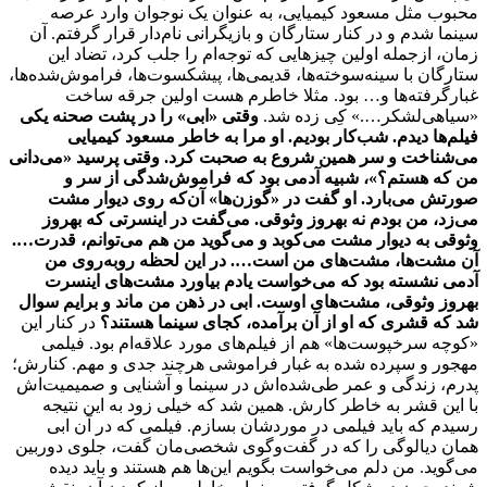
محبوب مثل مسعود کیمیایی، به عنوان یک نوجوان وارد عرصه
سینما شدم و در کنار ستارگان و بازیگرانی نام‌دار قرار گرفتم. آن
زمان، ازجمله اولین چیزهایی که توجه‌ام را جلب کرد، تضاد این
ستارگان با سینه‌سوخته‌ها، قدیمی‌ها، پیشکسوت‌ها، فراموش‌شده‌ها،
غبارگرفته‌ها و… بود. مثلا خاطرم هست اولین جرقه ساخت
«سیاهی‌لشکر….» کِی زده شد.
وقتی «ابی» را در پشت صحنه یکی
فیلم‌ها دیدم. شب‌کار بودیم. او مرا به خاطر مسعود کیمیایی
می‌شناخت و سر همین شروع به صحبت کرد. وقتی پرسید «می‌دانی
من که هستم؟»، شبیه آدمی بود که فراموش‌شدگی از سر و
صورتش می‌بارد. او گفت در «گوزن‌ها» آن‌که روی دیوار مشت
می‌زد، من بودم نه بهروز وثوقی. می‌گفت در اینسرتی که بهروز
وثوقی به دیوار مشت می‌کوبد و می‌گوید من هم می‌توانم، قدرت….
آن مشت‌ها، مشت‌های من است…. در این لحظه روبه‌روی من
آدمی نشسته بود که می‌خواست یادم بیاورد مشت‌های اینسرت
بهروز وثوقی، مشت‌های اوست. ابی در ذهن من ماند و برایم سوال
شد که قشری که او از آن برآمده، کجای سینما هستند؟
در کنار این
«کوچه سرخپوست‌ها» هم از فیلم‌های مورد علاقه‌ام بود. فیلمی
مهجور و سپرده شده به غبار فراموشی هرچند جدی و مهم. کنارش؛
پدرم، زندگی و عمر طی‌شده‌اش در سینما و آشنایی و صمیمیت‌اش
با این قشر به خاطر کارش. همین شد که خیلی زود به این نتیجه
رسیدم که باید فیلمی در موردشان بسازم. فیلمی که در آن ابی
همان دیالوگی را که در گفت‌وگوی شخصی‌مان گفت، جلوی دوربین
می‌گوید. من دلم می‌خواست بگویم این‌ها هم هستند و باید دیده