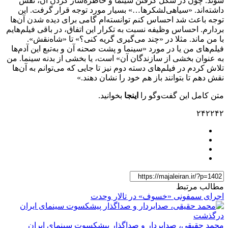
شوند. چون در شکل گرفتن سینما و خاطره‌ساز کردن آن، نقش
داشته‌اند. «سیاهی‌لشکرها…» بسیار مورد توجه قرار گرفت. این
توجه باعث شد احساس کنم توانسته‌ام گامی برای دیده شدن‌ آن‌ها
بردارم. احساس وظیفه نسبت به تکرار این اتفاق، در باقی فیلم‌هایم
با من ماند. مثلا در «چند می‌گیری گریه کنی؟» تا «شاه‌نقش».
فیلم‌های من یا در مورد «سینما و پشت صحنه آن و به‌تبع این آدم‌ها
به عنوان بخشی از سازندگان آن» است، یا بخشی از بدنه سینما. من
تلاش کردم در فیلم‌های دسته دوم نیز تا جایی که می‌توانم به آن‌ها
نقش دهم تا بتوانند باز هم خود را نشان دهند.»
متن کامل این گفت‌وگو را
اینجا
بخوانید.
۲۴۲۲۴۲
مطالب مرتبط
اجرای سمفونی «خسوف» در تالار وحدت
محمد حقیقی، صدابردار و صداگذار پیشکسوت سینمای ایران