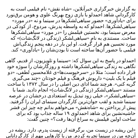
به گزارش خبرگزاری خبرآنلاین، «شاه نقش» نام فیلمی است به
کارگردانی شاهد احمدلو با بازی زوج بهرنگ علوی و هومن برق‌نورد
برای «یادآوری» حضور سیاهی‌لشکرها در سینما و نه «در مورد»
سیاهی‌لشکرها. احمدلو که به واسطه پدرش، مردوخ، از کودکی در
معرض سینما بود، نخستین فیلمش را «در مورد» سیاهی‌لشکرها
ساخت. مستندی به نام «سیاهی‌لشکر (زندگی در لانگ‌شات)» که
مورد تحسین هم قرار گرفت. او این بار در دهه پنجم زندگی‌اش
فیلمی با حضور آن‌ها ساخته است تا بودن‌شان را «یادآوری» کند.
احمدلو در پاسخ به این سوال که: «سینما و تلویزیون، از قدیم، گاهی
نگاهی به زندگی سیاهی‌لشکرها داشته و روزگارشان را سوژه خود
قرار داده است؛ مثلا در «سرخپوست‌ها»ی غلامحسین لطفی، «دو
فیلم با یک بلیتِ» داریوش فرهنگ و فیلم خودتان «چند می‌گیری
گریه کنی». هرچند شما ادای دین اصلی را در سال ۱۳۷۲ با ساخت
مستند «سیاهی‌لشکر (زندگی در لانگ‌شات)» انجام دادید. شما با
«سیاهی‌لشکر»، خیلی زود تبدیل به استعدادی درخشان در عرصه
سینما شدید و لقب جوان‌ترین کارگردان سینمای ایران را گرفتید.
پیش از پرداختن به «شاه‌نقش» می‌خواهم بدانم چه چیز این قشر
حاشیه‌نشین برای شاهد احمدلوی ۱۹ ساله جذاب بود که برای
ساخت اولین فیلمش به سراغ آن‌ها رفت؟» چنین گفت:
«این ریشه در زیست من، برگرفته از زیست پدرم، دارد. ریشه در
آن‌چه من در سینما تجربه کردم. من با کارهایی مهم از کارگردانانی