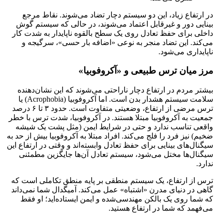
در ارتفاع زیاد، این دو سیستم دچار تضاد می‌شوند. نقاط مرجع
بینایی دور و غیرقابل اعتماد می‌شوند، در حالی که سیستم گوش
داخلی برای حفظ تعادل روی یک سطح بالقوه ناپایدار به شدت کار
می‌کند. این تضاد منجر به نوعی «اضافه بار حسی»، سرگیجه و
ناپایداری می‌شود.
مرز میان ترس طبیعی و «آکروفوبیا»
بیشتر مردم در ارتفاع دچار ناراحتی می‌شوند که این نشان‌دهنده
سلامت سیستم هشدار بدن است. اما آکروفوبیا (Acrophobia) یا
ترس مرضی از ارتفاع، وضعیتی متفاوت است. حدود ۳ تا ۶ درصد
جمعیت به آکروفوبیا مبتلا هستند. در آکروفوبیا، شدت ترس با خطر
واقعی تناسب ندارد و حتی در شرایط ایمن (مثل پشت یک شیشه
ضخیم) نیز فرد را فلج می‌کند. افراد مبتلا به آکروفوبیا بیش از حد به
سیگنال‌های بینایی برای حفظ تعادل وابسته‌اند و وقتی در ارتفاع این
سیگنال‌ها مختل می‌شود، سیستم تعادل آن‌ها جایگزین مطمئنی
ندارد.
ترس از ارتفاع، یک سیستم منطقی بر پایه منطق تکاملی است که
گاهی در دنیای مدرن «اشتباه» عمل می‌کند. آمیگدال شما نمی‌داند
که شما روی یک بالکن مهندسی‌شده و ایمن ایستاده‌اید؛ او فقط
می‌فهمد که شما در ارتفاع هستید.