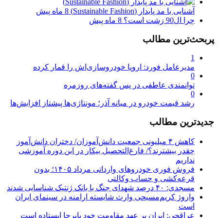
آشنایی با مد پایدار (Sustainable Fashion)
8 ماه پیش
چرا ال90 زشت است؟
8 ماه پیش
پربحث‌ترین مطالب
1
مدیرعامل فورد: اروپا خودروسازی‌اش را قمار کرده
0
توانمندی عاطفی در پس گفته‌های روزمره
0
رشد قیمت خودرو در میانه آذر؛ مونتاژی‌ها پیشتاز افزایش‌ها
جدیدترین مطالب
کاهش ۴ میلیونی جمعیت دانش‌آموزان/ دختران دانش‌آموز
چقدر بیشترند؟/ فارغ‌التحصیل بیکار در این دوره آموزشی
نداریم
فروش فوری خودروهای وارداتی مرداد ۱۴۰۵؛ بدون
قرعه‌کشی و حساب وکالتی
مسجدی: ۴۰ درصد شهدای جنگ با بانک ژنتیک شناسایی شدند
واروژ کریم‌مسیحی وارث شایسته ارامنه در سینمای ایران
است
عراقچی: ایران بر عهد مقاومت خود پابرجا ایستاده است