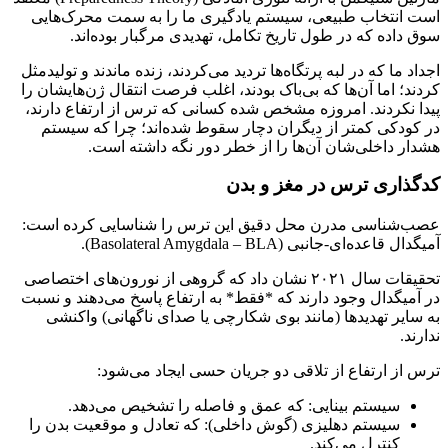
است انتخاب طبیعی، سیستم یادگیری ما را به سمت محرک‌هایی
سوق داده که در طول تاریخ تکامل، تهدیدی مرگبار بوده‌اند.
اجداد ما که در لبه پرتگاه‌ها تردید می‌کردند، زنده ماندند و تولیدمثل
کردند؛ اما آن‌ها که بی‌باک بودند، اغلب فرصت انتقال ژن‌هایشان را
پیدا نکردند. امروزه مشخص شده کسانی که ترس از ارتفاع دارند،
در کودکی کمتر از دیگران دچار سقوط شده‌اند؛ چرا که سیستم
هشدار داخلی‌شان آن‌ها را از خطر دور نگه داشته است.
کدگذاری ترس در مغز و بدن
عصب‌شناسی مدرن محل دقیق این ترس را شناسایی کرده است:
آمیگدال قاعده‌ای-جانبی (Basolateral Amygdala – BLA).
تحقیقات سال ۲۰۲۱ نشان داد که گروهی از نورون‌های اختصاصی
در آمیگدال وجود دارند که *فقط* به ارتفاع پاسخ می‌دهند و نسبت
به سایر تهدیدها (مانند بوی شکارچی یا صدای ناگهانی) واکنشی
ندارند.
ترس از ارتفاع از تلاقی دو جریان حسی ایجاد می‌شود:
سیستم بینایی: که عمق و فاصله را تشخیص می‌دهد.
سیستم دهلیزی (گوش داخلی): که تعادل و موقعیت بدن را
کنترل می‌کند.