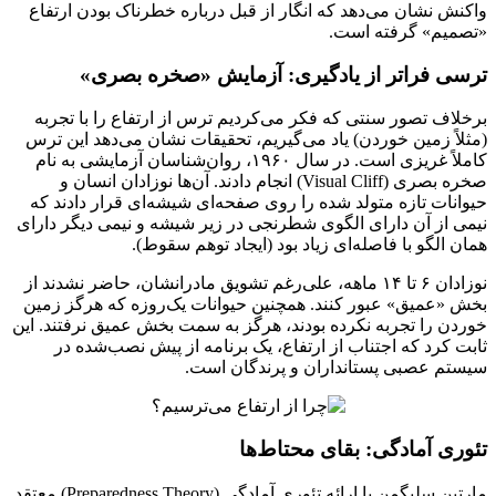
واکنش نشان می‌دهد که انگار از قبل درباره خطرناک بودن ارتفاع
«تصمیم» گرفته است.
ترسی فراتر از یادگیری: آزمایش «صخره بصری»
برخلاف تصور سنتی که فکر می‌کردیم ترس از ارتفاع را با تجربه
(مثلاً زمین خوردن) یاد می‌گیریم، تحقیقات نشان می‌دهد این ترس
کاملاً غریزی است. در سال ۱۹۶۰، روان‌شناسان آزمایشی به نام
صخره بصری (Visual Cliff) انجام دادند. آن‌ها نوزادان انسان و
حیوانات تازه متولد شده را روی صفحه‌ای شیشه‌ای قرار دادند که
نیمی از آن دارای الگوی شطرنجی در زیر شیشه و نیمی دیگر دارای
همان الگو با فاصله‌ای زیاد بود (ایجاد توهم سقوط).
نوزادان ۶ تا ۱۴ ماهه، علی‌رغم تشویق مادرانشان، حاضر نشدند از
بخش «عمیق» عبور کنند. همچنین حیوانات یک‌روزه که هرگز زمین
خوردن را تجربه نکرده بودند، هرگز به سمت بخش عمیق نرفتند. این
ثابت کرد که اجتناب از ارتفاع، یک برنامه از پیش نصب‌شده در
سیستم عصبی پستانداران و پرندگان است.
تئوری آمادگی: بقای محتاط‌ها
مارتین سلیگمن با ارائه تئوری آمادگی (Preparedness Theory) معتقد