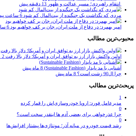
انتقام راهبردی؛ مسیر عدالت و ظهور
13 دقیقه پیش
مردی که نگذاشت یک جنگنده از بیت‌المال کم شود
6 ساعت پیش
امیر بهمرد: در دفاع از ملت ایران، جان بر کف خواهیم بود
6 ساعت پیش
محبوب‌ترین مطالب
اولین واکنش بازار ارز به توافق ایران و آمریکا؛ دلار بالا رفت
2 ماه پیش
آشنایی با مد پایدار (Sustainable Fashion)
8 ماه پیش
چرا ال90 زشت است؟
8 ماه پیش
پربحث‌ترین مطالب
1
مدیرعامل فورد: اروپا خودروسازی‌اش را قمار کرده
0
چرا عذرخواهی برای بعضی آدم ها اینقدر سخت است؟
0
رشد قیمت خودرو در میانه آذر؛ مونتاژی‌ها پیشتاز افزایش‌ها