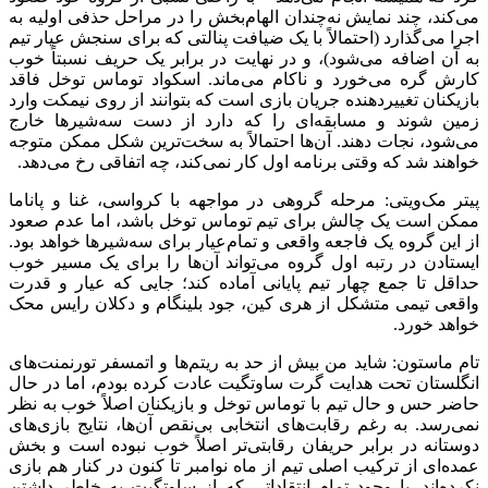
می‌کند، چند نمایش نه‌چندان الهام‌بخش را در مراحل حذفی اولیه به
اجرا می‌گذارد (احتمالاً با یک ضیافت پنالتی که برای سنجش عیار تیم
به آن اضافه می‌شود)، و در نهایت در برابر یک حریف نسبتاً خوب
کارش گره می‌خورد و ناکام می‌ماند. اسکواد توماس توخل فاقد
بازیکنان تغییردهنده جریان بازی است که بتوانند از روی نیمکت وارد
زمین شوند و مسابقه‌ای را که دارد از دست سه‌شیرها خارج
می‌شود، نجات دهند. آن‌ها احتمالاً به سخت‌ترین شکل ممکن متوجه
خواهند شد که وقتی برنامه اول کار نمی‌کند، چه اتفاقی رخ می‌دهد.
پیتر مک‌ویتی: مرحله گروهی در مواجهه با کرواسی، غنا و پاناما
ممکن است یک چالش برای تیم توماس توخل باشد، اما عدم صعود
از این گروه یک فاجعه واقعی و تمام‌عیار برای سه‌شیرها خواهد بود.
ایستادن در رتبه اول گروه می‌تواند آن‌ها را برای یک مسیر خوب
حداقل تا جمع چهار تیم پایانی آماده کند؛ جایی که عیار و قدرت
واقعی تیمی متشکل از هری کین، جود بلینگام و دکلان رایس محک
خواهد خورد.
تام ماستون: شاید من بیش از حد به ریتم‌ها و اتمسفر تورنمنت‌های
انگلستان تحت هدایت گرت ساوتگیت عادت کرده بودم، اما در حال
حاضر حس و حال تیم با توماس توخل و بازیکنان اصلاً خوب به نظر
نمی‌رسد. به رغم رقابت‌های انتخابی بی‌نقص آن‌ها، نتایج بازی‌های
دوستانه در برابر حریفان رقابتی‌تر اصلاً خوب نبوده است و بخش
عمده‌ای از ترکیب اصلی تیم از ماه نوامبر تا کنون در کنار هم بازی
نکرده‌اند. با وجود تمام انتقاداتی که از ساوتگیت به خاطر داشتن