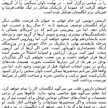
را در میامی برگزار کنند – در نهایت تاوان سنگینی را از گروهی
خواهد گرفت که عموما از بازیکنان شاغل در لیگ طاقت‌فرسا و
فیزیکی برتر انگلستان تشکیل شده است.
کریشن دیویس: این جام جهانی به عنوان یک فرصت طلایی دیگر
برای انگلستان توصیف می‌شود تا به ۶۰ سال رنج و حسرت خود
پایان دهد، اما من پیش‌بینی می‌کنم که در آمریکای شمالی با
دلشکستگی‌های بیشتری روبه‌رو شویم. آن‌ها از گروه خود و مرحله
جدید یک‌شانزدهم نهایی صعود خواهند کرد، اما رویارویی احتمالی در
مرحله یک‌هشتم نهایی با مکزیک در خاک خودش و در ورزشگاه
آزتکا، چشم‌اندازی دلهره‌آور است. حتی اگر آن‌ها از این آزمون
سخت عبور کنند، برزیل، آرژانتین و اسپانیا احتمالاً در مسیر آینده
آن‌ها قرار خواهند داشت و من تعجب نخواهم کرد اگر شاگردان
توخل در هر یک از این دیدارها شکست بخورند. همیشه بحث‌های
زیادی در مورد انتخاب اسکواد قبل از تورنمنت وجود دارد، اما من
واقعاً فکر می‌کنم سه‌شیرها ممکن است تاوان سختی را برای کمبود
نگران‌کننده عمق ترکیب و نداشتن تجربه و شناخت کافی از شرایط
تورنمنت پرداخت کنند.
استفان داروین: قلب من می‌گوید انگلستان کار را تمام خواهد کرد،
اما عقلم می‌گوید هیچ شانسی وجود ندارد. چاقوها پس از برخی
تصمیمات و انتخاب‌های جنجالی توماس توخل برای لیست تیم از رو
بسته شده‌اند و اگر سه‌شیرها مسابقات را طوفانی آغاز نکنند، او
خیلی زود فشارها و گرما را حس خواهد کرد. انگلستان در یورو قبلی