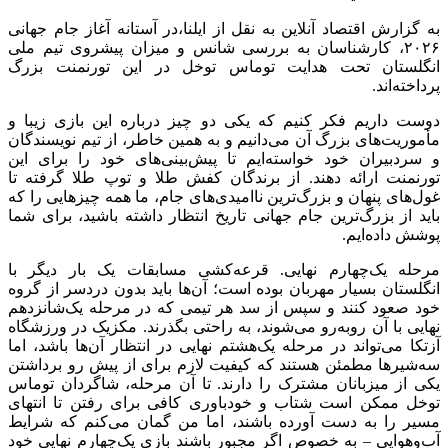
به گزارش اقتصاد آنلاین به نقل از ایلنا،در آستانه آغاز جام جهانی
۲۰۲۶، کارشناسان به بررسی شانس و میزان پیشروی تیم ملی
انگلستان تحت هدایت توماس توخل در این تورنمنت بزرگ
پرداخته‌اند.
دوست داریم فکر کنیم که یکی دو چیز درباره این بازی زیبا و
مأموریت‌های بزرگ آن می‌دانیم و به همین خاطر، از تیم نویسندگان
و سردبیران خود خواسته‌ایم تا پیش‌بینی‌های خود را برای این
تورنمنت ارائه دهند. از برندگان کفش طلا و توپ طلا گرفته تا
غول‌های پنهان و بزرگ‌ترین ناامیدی‌های جام، ما همه چیزهایی را که
باید از بزرگ‌ترین جام جهانی تاریخ انتظار داشته باشید، برای شما
پوشش داده‌ایم.
مرحله یک‌چهارم نهایی. قرعه‌کشی مسابقات یک بار دیگر با
انگلستان بسیار مهربان بوده است؛ آن‌ها باید بدون دردسر از گروه
خود صعود کنند و سپس از سد هر تیمی که در مرحله یک‌شانزدهم
نهایی با آن روبه‌رو می‌شوند، به راحتی بگذرند. مکزیک در ورزشگاه
آزتکا می‌تواند در مرحله یک‌هشتم نهایی در انتظار آن‌ها باشد، اما
سه‌شیرها مطمئن هستند که کیفیت لازم برای از پیش رو برداشتن
یکی از میزبانان مشترک را دارند. تا آن مرحله، شاگردان توماس
توخل ممکن است شتاب و خودباوری کافی برای رفتن تا انتهای
مسیر را به دست آورده باشند، اما من گمان می‌کنم که شرایط
آب‌وهوایی – به خصوص اگر مجبور باشند بازی یک‌چهارم نهایی خود