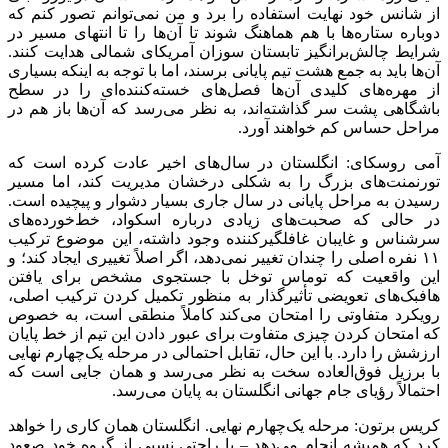
از شانس خود نهایت استفاده را برد و من نمی‌توانم تصور کنم که
دوباره ستاره‌ها با هم هماهنگ شوند تا آن‌ها را تا انتهای مسیر در
شرایط چالش‌برانگیز تابستان سوزان آمریکای شمالی هدایت کنند.
آن‌ها باید به جمع هشت تیم پایانی برسند، اما با توجه به اینکه بسیاری
از مهره‌های کلیدی آن‌ها فصل‌های خسته‌کننده‌ای را در سطح
باشگاهی پشت سر گذاشته‌اند، به نظر می‌رسد که آن‌ها باز هم در
مراحل حساس کم خواهند آورد.
آمی روسکای: انگلستان در سال‌های اخیر عادت کرده است که
تورنمنت‌های بزرگ را به شکلی درخشان مدیریت کند، اما مسیر
رسیدن به مراحل پایانی در سال جاری بسیار دشوار و پیچیده است.
در حالی که صحبت‌های زیادی درباره اسکواد، خط‌خورده‌های
سرشناس و غایبان غافلگیرکننده وجود داشته، این موضوع ترکیب
۱۱ نفره اصلی را چندان تغییر نمی‌دهد، اگر اصلاً تغییری ایجاد کند؛ و
این واقعیت که توماس توخل با جستجوی مشخص برای یافتن
هافبک‌های تعویضی تأثیرگذار به منظور تکمیل کردن ترکیب اصلی،
رویکرد متفاوتی را امتحان می‌کند کاملاً منطقی است، به خصوص
که امتحان کردن چیزی متفاوت برای عبور دادن این تیم از خط پایان
ارزشش را دارد. با این حال، تقابل احتمالی در مرحله یک‌چهارم نهایی
با برزیل فوق‌العاده سخت به نظر می‌رسد و همان جایی است که
احتمالاً رؤیای جام جهانی انگلستان به پایان می‌رسد.
کریس برتون: مرحله یک‌چهارم نهایی. انگلستان همان کاری را خواهد
کرد که همیشه انجام می‌دهد – با راحتی نسبی از گروه خود صعود