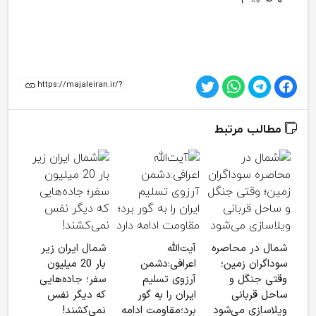
مطالب مرتبط
شمال در محاصره
آیت‌الله
شمال ایران زیر
پار
سوداگران زمین؛
اعرافی:دشمن
بار 20 میلیون
گران
وقتی جنگل و
آرزوی تسلیم
سفر؛ جاده‌هایی
شمال
ساحل قربانی
ایران را به گور
که دیگر نفس
هزین
ویلاسازی می‌شود
برد؛مقاومت ادامه
نمی‌کشند!
2 برابر ‌شد