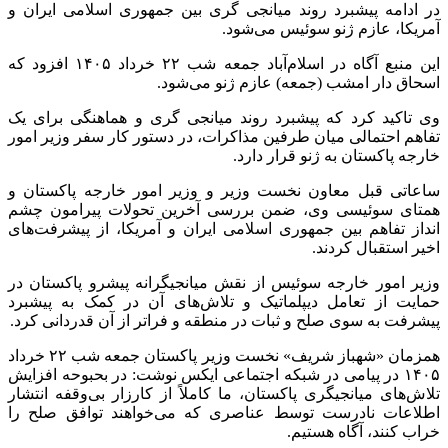
در ادامه پیشبرد روند میانجی گری بین جمهوری اسلامی ایران و
آمریکا، عازم ژنو سوئیس می‌شود.
این منبع آگاه در اسلام‌آباد جمعه شب ۲۲ خرداد ۱۴۰۵ افزود که
اسحاق دار امشب (جمعه) عازم ژنو می‌شود.
وی تاکید کرد که پیشبرد روند میانجی گری و هماهنگی برای یک
تفاهم احتمالی میان طرفین مذاکرات، در دستور کار سفر وزیر امور
خارجه پاکستان به ژنو قرار دارد.
ساعاتی قبل معاون نخست وزیر و وزیر امور خارجه پاکستان و
همتای سوئیسی وی، ضمن بررسی آخرین تحولات پیرامون چشم
انداز تفاهم بین جمهوری اسلامی ایران و آمریکا، از پیشرفت‌های
اخیر استقبال کردند.
وزیر امور خارجه سوئیس از نقش میانجیگرانه پیشرو پاکستان در
حمایت از تعامل دیپلماتیک و تلاش‌های آن در کمک به پیشبرد
پیشرفت به سوی صلح و ثبات در منطقه و فراتر از آن قدردانی کرد.
همزمان «شهباز شریف» نخست وزیر پاکستان جمعه شب ۲۲ خرداد
۱۴۰۵ در پیامی در شبکه اجتماعی ایکس نوشت: در بحبوحه افزایش
تلاش‌های میانجیگری پاکستان، ما کاملاً از کارزار بی‌وقفه انتشار
اطلاعات نادرست توسط عناصری که می‌خواهند توافق صلح را
خراب کنند، آگاه هستیم.