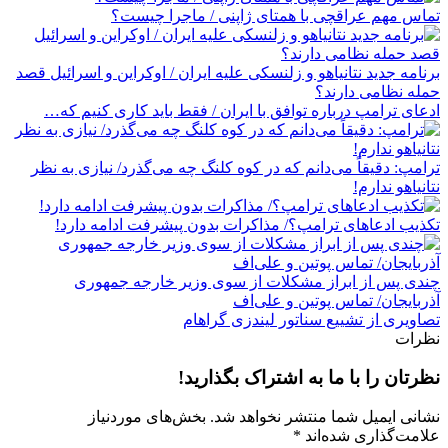
تماس مهم عراقچی با همتای ژاپنی / ماجرا چیست؟
برنامه جدید نتانیاهو و زلنسکی علیه ایران / اوکراین و اسرائیل قصد
حمله نظامی دارند؟
ادعای ترامپ درباره توافق با ایران / فقط باید کاری کنیم که…
ترامپ: دقیقاً می‌دانم که در کوه کلنگ چه می‌گذرد/ نیازی به نظر
نتانیاهو ندارم!
تکذیب ادعاهای ترامپ؟/ مذاکرات بدون پیشرفت ادامه دارد!
چندی پس از ابراز مشکلات از سوی وزیر خارجه جمهوری
آذربایجان/ تماس پوتین و علی‌اف
تصاویری از تشییع سناتور لیندزی گراهام
نظرات
نظرتان را با ما به اشتراک بگذارید!
نشانی ایمیل شما منتشر نخواهد شد.
بخش‌های موردنیاز
علامت‌گذاری شده‌اند
*