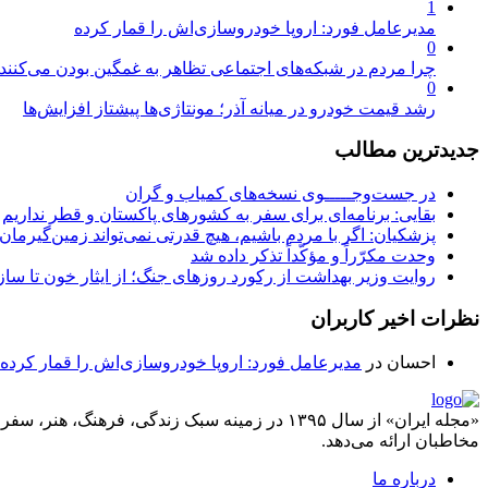
1
مدیرعامل فورد: اروپا خودروسازی‌اش را قمار کرده
0
چرا مردم در شبکه‌های اجتماعی تظاهر به غمگین بودن می‌کنند
0
رشد قیمت خودرو در میانه آذر؛ مونتاژی‌ها پیشتاز افزایش‌ها
جدیدترین مطالب
در جست‌وجـــــوی نسخه‌های کمیاب و گران
بقایی: برنامه‌ای برای سفر به کشورهای پاکستان و قطر نداریم
پزشکیان: اگر با مردم باشیم، هیچ قدرتی نمی‌تواند زمین‌گیرمان 
وحدت مکرّراً و مؤکّداً تذکر داده شد
روایت وزیر بهداشت از رکورد روزهای جنگ؛ از ایثار خون تا س
نظرات اخیر کاربران
احسان
در
مدیرعامل فورد: اروپا خودروسازی‌اش را قمار کرده
«مجله ایران» از سال ۱۳۹۵ در زمینه سبک زندگی، ف
مخاطبان ارائه می‌دهد.
درباره ما