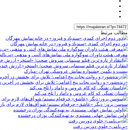
مطالب مرتبط
دور دوم اجرای کمدی «سندباد و فیروز» در خانه نمایش مهرگان
معرفی هیئت داوران سوگواره ملی نمایش‌های آئینی و مذهبی «نی‌ناله
انتقاد از تازه ترین فبلم سینمایی سروش صحت/ «استخر» ارزش خندید
بیست و یکمین جشنواره نمایش عروسکی تهران -مبارک
«زنده‌شور» و روایت نجات پنج اعدامی؛ تلاش برای بخشش در آخرین
داستان تفنگی که کام عروس و داماد را تلخ می‌کند
سوسن پرور: دیگر «عاشق» حرفه‌ام نیستم/ شو آف‌های لازم برای بازیگر 
اولین نمایش جهانی مستندی به تهیه‌کنندگی پوران درخشنده
«بی‌نامی» جلوی دوربین رفت