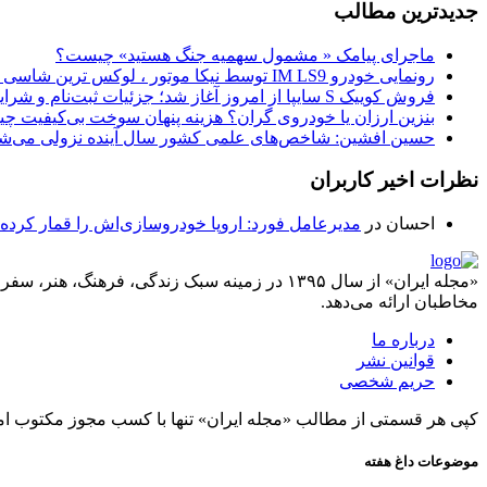
جدیدترین مطالب
ماجرای پیامک « مشمول سهمیه جنگ هستید» چیست؟
رونمایی خودرو IM LS9 توسط نیکا موتور ، لوکس ترین شاسی بلند EREV در ایران
فروش کوییک S سایپا از امروز آغاز شد؛ جزئیات ثبت‌نام و شرایط
بنزین ارزان یا خودروی گران؟ هزینه پنهان سوخت بی‌کیفیت 
حسین افشین: شاخص‌های علمی کشور سال آینده نزولی می‌شو
نظرات اخیر کاربران
احسان
در
مدیرعامل فورد: اروپا خودروسازی‌اش را قمار کرده
«مجله ایران» از سال ۱۳۹۵ در زمینه سبک زندگی، ف
مخاطبان ارائه می‌دهد.
درباره ما
قوانین نشر
حریم شخصی
کپی هر قسمتی از مطالب «مجله ایران» تنها با کسب مجوز مکتوب ام
موضوعات داغ هفته