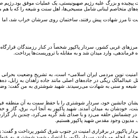
ه‌های متخاصم لبنانی شامل مسیحی‌ها، اهل سنت و شیعه را که با هم می‌
ی من از عملیات 33 روزه تعریف کرد و گفت تا مرز شهادت پیش رفتند، ساختمان روی سرش
 به مرزهای غربی کشور، سردار پاکپور شخصاً در کنار رزمندگان قرا
فرماندهی، وارد میدان شد و به مقابله با تروریست‌ها پرداخت.
عمار امنیت نوین مردمی ایران اسلامی» است، به تشریح وضعیت بحر
عبدالمالک ریگی در جاده‌های اصلی مانند جاده زاهدان به زابل، ده‌ه
ن شیعه و سنی به شهادت می‌رسیدند. شهید شوشتری به من گفت: وضعیت
ان جانشین خود، سردار شوشتری را با حفظ سمت به آن منطقه فرستاد.
نت، خودشان به میدان آمدند. شهید پاکپور به آنجا آب، برق، گاز و
در چشمانش حلقه می‌زد و با صدای بلند گریه می‌کرد، چندین بار گزا
د، مدیون وجود مقدس شهید پاکپور هستیم.
ردار پاکپور در برقراری امنیت در جنوب شرق کشور پرداخت و گفت: زم
تحاری انجام می‌دادند، سردار پاکپور با انتصاب شهید شوشتری به ع