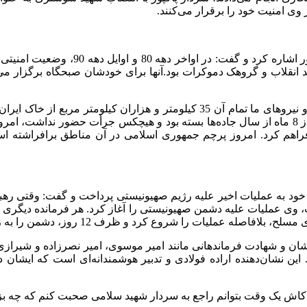
وی امنیت خود را برقرار می‌کنند.
پورجمشیدیان سپس به عملیات‌های شهید پ
 اشرار، ضد انقلاب و گروهک دموکرات بود.آنها برای خودشان صبحگاه برگ
پاسگاه زدند و کارهای عجیب مهندسی انجام دادند. مناطقی که بیش از 8 ماه از سال جاده‌ها بسته ب
 فراهم کرد. امروز پرچم جمهوری اسلامی در آن مناطق برافراشته است
خود به عملیات اخیر علیه رژیم صهیونیستی پرداخت و گفت: وقتی رهبر 
ی عملیات علیه دشمن صهیونیستی را آغاز کرد. هر فرمانده دیگری نیاز 
 کرد و ظرف 12 روز، دشمن را به زانو درآورد تا دشمن التماس آتش‌بس کرد.
یشان و شهادت فرماندهانی مانند امیر موسوی، امیر نصرزاده و شیرازی
ن نشان‌دهنده اراده فولادی و تدبیر هوشمندانه‌ای است که ایشان د
 کاش یک وقت بتوانم راجع به سردار شهید سلامی صحبت کنم که چه بزر