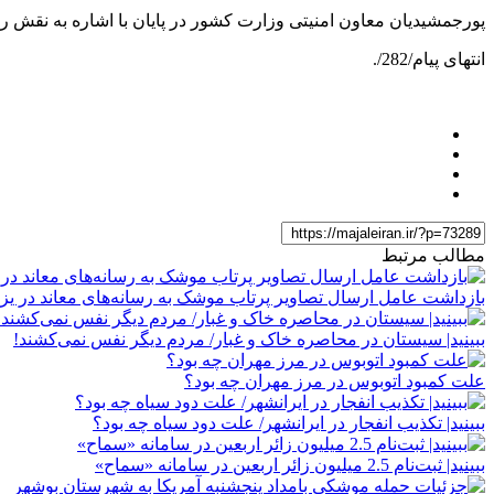
پورجمشیدیان‌ معاون امنیتی ‌وزارت کشور ‌در پایان با اشاره به نقش 
انتهای پیام/282/.
مطالب مرتبط
بازداشت عامل ارسال تصاویر پرتاب موشک به رسانه‌های معاند در یزد
ببینید| سیستان در ‌محاصره خاک و غبار/ مردم دیگر نفس نمی‌کشند!
علت کمبود اتوبوس در مرز مهران چه بود؟
ببینید| تکذیب ‌انفجار در ایرانشهر/ ️علت دود سیاه چه بود؟
ببینید| ثبت‌نام 2.5 میلیون زائر اربعین در سامانه «سماح»