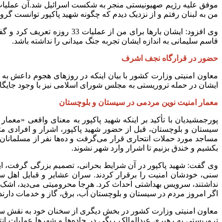
من به لبنان رفتم و از نزدیک دیدم که چگونه شهید پاکپور توانست گرو
وی افزود: ایشان بارها برا
قاسم سلیمانی به اندازه ایشان تجربه جنگ میدانی را نداشته باشد.
حضور در قرارگاه نجف اشرف
معاون امنیتی ‌وزارت کشور ‌با بیان اینکه در روزهای هجوم داعش
ایشان در حمله تروریستی به مجلس شورای اسلامی نیز با وجود جایگاه 
معمار امنیت نوین مردمی در سیستان و بلوچستان
پورجمشیدیان با تأکید بر اینکه شهید پاکپور به معنای واقعی «م
سیستان و بلوچستان، قبل از حضور شهید پاکپور، اشرار و افرادی مثل 
مساجد مورد حملات انتحاری قرار می‌گرفت و ده‌ها نفر از مسلمانا
بکشیم و خندق بزنیم تا اشرار وارد شهر نشوند.
وی گفت: شهید پاکپور در آن شرایط بحرانی، تصمیم بزرگی گرفت، ایش
سنی، خودشان امنیت را برقرار کردند. سران عشایر و قبایل اهل س
نداشتند، سرویس بهداشتی احداث کرد. هرجا محرومیتی می‌دید، اشک 
اگر امروز مردم در سیستان و بلوچستان آب، برق، گاز و خدمات دارن
معاون امنیتی ‌وزارت کشور ‌در بخش دیگری از سخنان خود به نقش س
تروریستی به رهبری عبدالمالک ریگی در جاده‌ها و شهرها عملیات ان