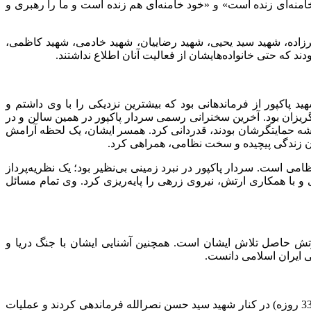
منه‌ای زنده است» و «خود خامنه‌ای هم زنده است و ما را رهبری و
اده، شهید سید یحیی، شهید رضاییان، شهید خادمی، شهید کاظمی،
د که حتی خانواده‌هایشان از فعالیت آنان اطلاع نداشتند.
 پاکپور از فرماندهانی بود که بیشترین نزدیکی را با وی داشتم و
ریزان بود. آخرین سخنرانی رسمی سردار پاکپور در همین سالن و در
یشه حمایتگرشان بودند، قدردانی کرد. همسر ایشان، یک لحظه آرامش
آن زندگی پیچیده و سخت نظامی، همراهی کرد.
می است. سردار پاکپور در نبرد زمینی بی‌نظیر بود؛ یک نظریه‌پرداز
ی و با همکاری ارتش، نیروی زرهی را پایه‌ریزی کرد. وی تمام مسائل
رتش حاصل تلاش ایشان است. همچنین آشنایی ایشان با جنگ دریا و
می ایران اسلامی دانست.
پورجمشیدیان در ادامه به نقش سردار پاکپور در جبهه مقاومت اشاره کرد و گفت: ایشان در اولین جنگ بزرگ جبهه مقاومت در لبنان (جنگ 33 روزه) در کنار شهید سید حسن نصرالله فرماندهی کردند و عملیات