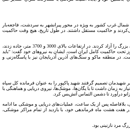
اکپور در شمال غرب کشور اشاره کرد و گفت: در اواخر دهه 80 و اوایل دهه 90، وضعیت امنیتی شمال غرب کشور به ویژه در محور پیرانشهر به سردشت، فاجعه‌بار
زار می‌کردند و حاکمیت مستقل داشتند. در طول تاریخ، هیچ وقت حاکمیت
وی افزود: شهید پاکپور به فرمان مقام معظم رهبری وارد عمل شد و نیروهای ما تمام آن 35 کیلومتر و هزاران کیلومتر مربع از خاک ایران بزرگ را آزاد کردند. در ارتفاعات بالای 3000 و 3700 متر، جاده زدند،
ود و هیچکس جرأت حضور نداشت، امروز تحت حاکمیت کامل ایران است. ایشان به نیروهای خود گفت: “باید
. در منطقه ماکو و سنگ‌های آذرین آذربایجان نیز با پاسگاه‌زنی و
شهیدمان تصمیم گرفتند شهید پاکپور را به عنوان فرمانده کل سپاه
به زمان داشت تا با یگان‌ها، موشک‌ها، نیروی دریایی و هماهنگی با
، بلافاصله پس از یک ساعت، عملیات‌های دریایی و موشکی ما ادامه
ر هفت هشت ماه فرماندهی خود، با بازدید از تمام مراکز موشکی،
گ مرد نازنینی بود.