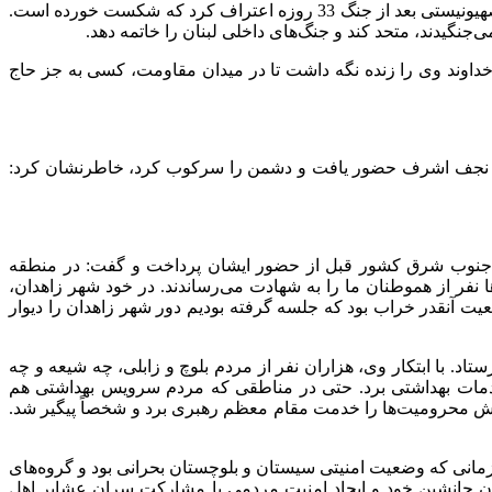
موفق علیه رژیم صهیونیستی منجر به شکست اسرائیل شد.آن عملیات پیچیده و بزرگ علیه رژیم صهیونیستی، یک عملیات موفق بود.رژیم صهیونیستی بعد از جنگ 33 روزه اعتراف کرد که شکست خورده است.
جنگیدند، متحد کند و جنگ‌های داخلی لبنان را خاتمه دهد.
ان خراب شد، اما خداوند وی را زنده نگه داشت تا در میدان مقاومت، کسی به جز حاج
رگاه نجف اشرف حضور یافت و دشمن را سرکوب کرد، خاطرنشان کرد:
انی جنوب شرق کشور قبل از حضور ایشان پرداخت و گفت: در منطقه
ا نفر از هموطنان ما را به شهادت می‌رساندند. در خود شهر زاهدان،
 آنقدر خراب بود که جلسه گرفته بودیم دور شهر زاهدان را دیوار
 با ابتکار وی، هزاران نفر از مردم بلوچ و زابلی، چه شیعه و چه
 خدمات بهداشتی برد. حتی در مناطقی که مردم سرویس بهداشتی هم
رش محرومیت‌ها را خدمت مقام معظم رهبری برد و شخصاً پیگیر شد.
انی که وضعیت امنیتی سیستان و بلوچستان بحرانی بود و گروه‌های
نوان جانشین خود و ایجاد امنیت مردمی با مشارکت سران عشایر اهل