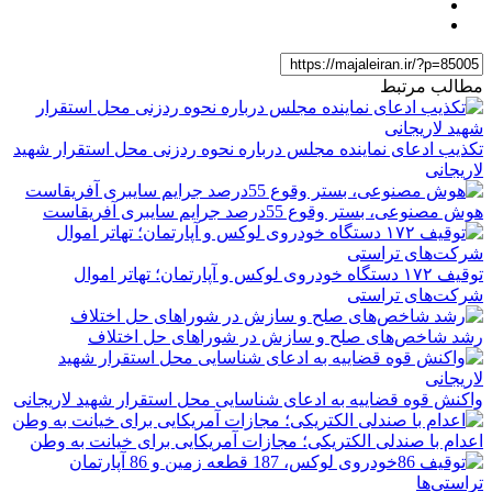
مطالب مرتبط
تکذیب ادعای نماینده مجلس درباره نحوه ردزنی محل استقرار شهید
لاریجانی
هوش مصنوعی، بستر وقوع 55درصد جرایم سایبری آفریقاست
توقیف ۱۷۲ دستگاه خودروی لوکس و آپارتمان؛ تهاتر اموال
شرکت‌های تراستی
رشد شاخص‌های صلح و سازش در شوراهای حل اختلاف
واکنش قوه قضاییه به ادعای شناسایی محل استقرار شهید لاریجانی
اعدام با صندلی الکتریکی؛ مجازات آمریکایی برای خیانت به وطن