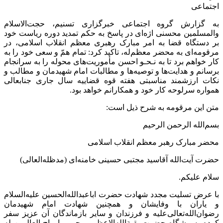
اجتماعی
به گزارش گروه اجتماعی خبرگزاری تسنیم، حجت‌الاسلام
والمسلمین محسنی اژه‌ای در پاسخ به حکم تمدید دوره ریاست خود
بر دستگاه قضا به امر مبارک رهبری معظم انقلاب اسلامی، در
مرقومه‌ای به محضر معظم‌له، تاکید کرد: تمام همّ و سعی خود را به
کار خواهم برد تا به نـحـو احسن مأموریت‌های محوله را به سرانجام
برسانم و هدایت‌ها و توصیه‌ها و مطالبات امام شهیدمان و مطالب و
نکات ارزشمند مناسبتی هفته قوه قضاییه سال جاری جنابعالی
همواره سرلوحه کار خود و همکارانم خواهد بود.
متن این مرقومه به شرح ذیل است:
بسم‌الله الرحمن الرحیم
محضر مبارک رهبر معظم انقلاب اسلامی
حضرت آیت‌الله آقاسید مجتبی حسینی خامنه‌ای (مدظله‌العالی)
سلام علیکم.
با عرض تسلیت مجدد شهادت حضرت اباعبدالله‌الحسین علیه‌السلام
و یاران با وفایشان و همچنین شهادت امام شهیدمان
رضوان‌الله‌تعالی‌علیه و فرزندان و سایر بازماندگان آن عزیز سفر
کرده به پیشگاه حضرت بقیةالله‌الاعظم روحی و ارواح العالمین له