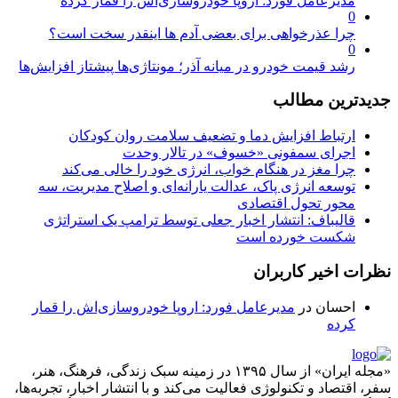
مدیرعامل فورد: اروپا خودروسازی‌اش را قمار کرده
0
چرا عذرخواهی برای بعضی آدم ها اینقدر سخت است؟
0
رشد قیمت خودرو در میانه آذر؛ مونتاژی‌ها پیشتاز افزایش‌ها
جدیدترین مطالب
ارتباط افزایش دما و تضعیف سلامت روان کودکان
اجرای سمفونی «خسوف» در تالار وحدت
چرا مغز در هنگام خواب، انرژی خود را خالی می‌کند
توسعه انرژی پاک، عدالت یارانه‌ای و اصلاح مدیریت، سه
محور تحول اقتصادی
قالیباف: انتشار اخبار جعلی توسط ترامپ یک استراتژی
شکست خورده است
نظرات اخیر کاربران
احسان
در
مدیرعامل فورد: اروپا خودروسازی‌اش را قمار
کرده
«مجله ایران» از سال ۱۳۹۵ در زمینه سبک زندگی، فرهنگ، هنر،
سفر، اقتصاد و تکنولوژی فعالیت می‌کند و با انتشار اخبار، تجربه‌ها،