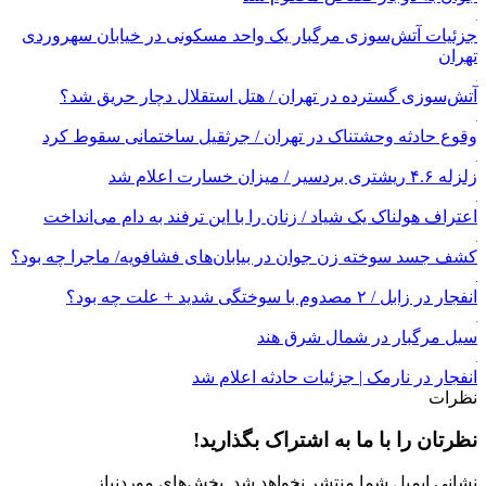
جزئیات آتش‌سوزی مرگبار یک واحد مسکونی در خیابان سهروردی
تهران
آتش‌سوزی گسترده در تهران / هتل استقلال دچار حریق شد؟
وقوع حادثه وحشتناک در تهران / جرثقیل ساختمانی سقوط کرد
زلزله ۴.۶ ریشتری بردسیر / میزان خسارت اعلام شد
اعتراف هولناک یک شیاد / زنان را با این ترفند به دام می‌انداخت
کشف جسد سوخته زن جوان در بیابان‌های فشافویه/ ماجرا چه بود؟
انفجار در زابل / ۲ مصدوم با سوختگی شدید + علت چه بود؟
سیل مرگبار در شمال شرق هند
انفجار در نارمک | جزئیات حادثه اعلام شد
نظرات
نظرتان را با ما به اشتراک بگذارید!
نشانی ایمیل شما منتشر نخواهد شد.
بخش‌های موردنیاز