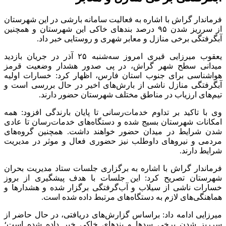
فرماندار گراش با اشاره به فعالیت سامانه بارشی در این شهرستان
از سرریز شدن ۹۵ درصد بند‌های خاکی این شهرستان و همچنین
آبگرفتگی برخی منازل و معابر شهری و روستایی خبر داد.
یعقوب میرزایی قیری امروز سه‌شنبه ۲۵ آذر در جریان بازدید
میدانی سطح شهر گراش، در پی صدور هشدار وضعیت قرمز
هواشناسی برای جنوب استان فارس، اظهار کرد: خسارات اولیه
آبگرفتگی منازل ناشی از بارش‌های اخیر در حال بررسی است و
تیم‌های ارزیاب در مناطق مختلف شهرستان حضور دارند.
وی با تاکید بر تداوم خدمات‌رسانی تا پایان بارندگی افزود: همه
امکانات شهرستان بسیج شده و دستگاه‌های خدمات‌رسان تا عادی
شدن شرایط در میدان حضور خواهند داشت. همچنین گروه‌های
مردمی و نیرو‌های داوطلب نیز حضوری فعال و موثر در مدیریت
شرایط دارند.
فرماندار گراش با اشاره به برگزاری جلسات ستاد مدیریت بحران
شهرستان تصریح کرد: این جلسات با هدف پیشگیری از بروز
خسارات ناشی از سیلاب و آب‌گرفتگی برگزار شده و هشدار‌ها و
هماهنگی‌های لازم به دستگاه‌های مرتبط داده شده است.
میرزایی ادامه داد: براساس گزارش‌های دریافتی، در حال حاضر از
سرریز شدن برخی سد‌ها و بند‌های خاکی خبر داده شده است؛