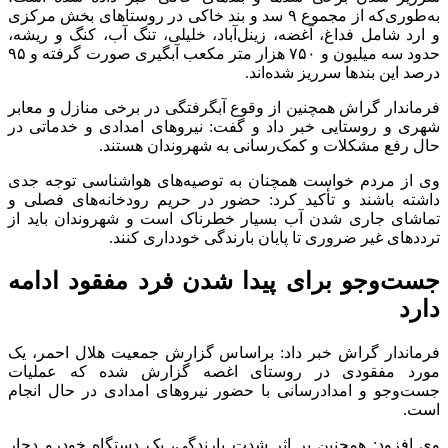
به‌طوری‌که از مجموع ۹ سد و بند خاکی در روستا‌های بخش مرکزی
و ارد شامل فداغ، آغضه، زینل‌آباد، خلیلی، تنگ آب، کنگ و ریشه،
حدود سه میلیون و ۷۵۰ هزار متر مکعب آبگیری صورت گرفته و ۹۵
درصد این بند‌ها سرریز شده‌اند.
فرماندار گراش همچنین از وقوع آبگرفتگی در برخی منازل و معابر
شهری و روستایی خبر داد و گفت: نیرو‌های امدادی و خدماتی در
حال رفع مشکلات و کمک‌رسانی به شهروندان هستند.
وی از مردم خواست همچنان به توصیه‌های هواشناسی توجه جدی
داشته باشند و تأکید کرد: حضور در حریم رودخانه‌های فصلی و
تماشای جاری شدن آب بسیار خطرناک است و شهروندان باید از
تردد‌های غیر ضروری تا پایان بارندگی خودداری کنند.
جست‌و‌جو برای پیدا شدن فرد مفقود ادامه
دارد
فرماندار گراش خبر داد: براساس گزارش جمعیت هلال احمر، یک
مورد مفقودی در روستای اغصه گزارش شده که عملیات
جست‌و‌جو و امدادرسانی با حضور نیرو‌های امدادی در حال انجام
است.
وی افزود: همچنین بر اثر شدت بارندگی، یک دستگاه خودرو دچار