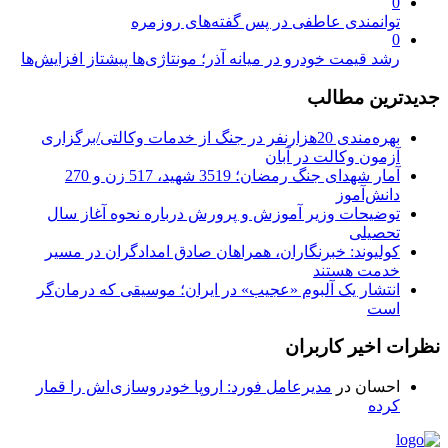
0
توانمندی عاطفی در پس گفته‌های روزمره
0
رشد قیمت خودرو در میانه آذر؛ مونتاژی‌ها پیشتاز افزایش‌ها
جدیدترین مطالب
بهره‌مندی 20هزارنفر در جنگ از خدمات وکالتی/برگزاری
آزمون وکالت در آبان
آمار شهدای جنگ رمضان؛ 3519 شهید، 517 زن و 270
دانش‌آموز
توضیحات وزیر آموزش و پرورش درباره نحوه آغاز سال
تحصیلی
کولیوند: خبرنگاران، همراهان صادق امدادگران در مسیر
خدمت هستند
انتشار یک آلبوم «عجیب» در ایران؛ موسیقی که درمان‌گر
است
نظرات اخیر کاربران
احسان
در
مدیرعامل فورد: اروپا خودروسازی‌اش را قمار
کرده