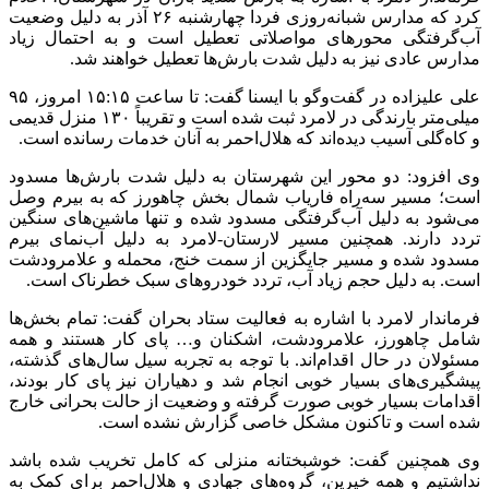
کرد که مدارس شبانه‌روزی فردا چهارشنبه ۲۶ آذر به دلیل وضعیت
آب‌گرفتگی محور‌های مواصلاتی تعطیل است و به احتمال زیاد
مدارس عادی نیز به دلیل شدت بارش‌ها تعطیل خواهند شد.
علی علیزاده در گفت‌و‌گو با ایسنا گفت: تا ساعت ۱۵:۱۵ امروز، ۹۵
میلی‌متر بارندگی در لامرد ثبت شده است و تقریباً ۱۳۰ منزل قدیمی
و کاه‌گلی آسیب دیده‌اند که هلال‌احمر به آنان خدمات رسانده است.
وی افزود: دو محور این شهرستان به دلیل شدت بارش‌ها مسدود
است؛ مسیر سه‌راه فاریاب شمال بخش چاهورز که به بیرم وصل
می‌شود به دلیل آب‌گرفتگی مسدود شده و تنها ماشین‌های سنگین
تردد دارند. همچنین مسیر لارستان-لامرد به دلیل آب‌نمای بیرم
مسدود شده و مسیر جایگزین از سمت خنج، محمله و علامرودشت
است. به دلیل حجم زیاد آب، تردد خودرو‌های سبک خطرناک است.
فرماندار لامرد با اشاره به فعالیت ستاد بحران گفت: تمام بخش‌ها
شامل چاهورز، علامرودشت، اشکنان و… پای کار هستند و همه
مسئولان در حال اقدام‌اند. با توجه به تجربه سیل سال‌های گذشته،
پیشگیری‌های بسیار خوبی انجام شد و دهیاران نیز پای کار بودند،
اقدامات بسیار خوبی صورت گرفته و وضعیت از حالت بحرانی خارج
شده است و تاکنون مشکل خاصی گزارش نشده است.
وی همچنین گفت: خوشبختانه منزلی که کامل تخریب شده باشد
نداشتیم و همه خیرین، گروه‌های جهادی و هلال‌احمر برای کمک به