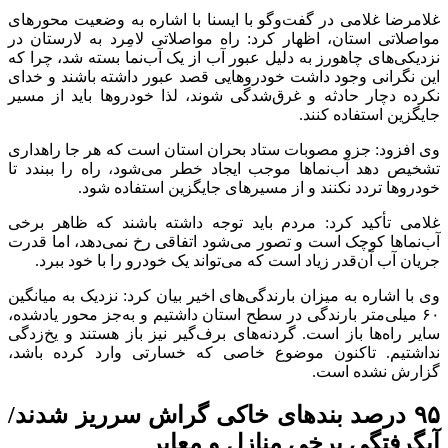
غلامرضا غلامی در گفت‌و‌گو با ایسنا با اشاره به وضعیت محور‌های
مواصلاتی استان، اظهار کرد: راه مواصلاتی لامِرد به لارستان در
نزدیکی‌های چاهورز به دلیل عبور آب از یک آب‌نما بسته شد، چرا که
این نگرانی وجود داشت خودرو‌هایی قصد عبور داشته باشند و خدای
نکرده دچار حادثه و غرق‌شدگی شوند، لذا خودرو‌ها باید از مسیر
جایگزین استفاده کنند.
وی افزود: جزو مصوبات ستاد بحران استان است که هر جا راهداری
تشخیص دهد آب‌نما‌ها موجب ایجاد خطر می‌شود، راه را ببندد تا
خودرو‌ها تردد نکنند و از مسیر‌های جایگزین استفاده شود.
غلامی تأکید کرد: مردم باید توجه داشته باشند که ظاهر برخی
آب‌نما‌ها کوچک است و تصور می‌شود اتفاقی رخ نمی‌دهد، اما قدرت
جریان آب آن‌قدر زیاد است که می‌تواند یک خودرو را با خود ببرد.
وی با اشاره به میزان بارندگی‌های اخیر بیان کرد: نزدیک به میانگین
۶۰ میلی‌متر بارندگی در سطح استان داشتیم و به‌جز محور یادشده،
سایر راه‌ها باز است. گردنه‌های برف‌گیر نیز باز هستند و یخ‌زدگی
نداشتیم. تاکنون موضوع خاصی که خسارتی وارد کرده باشد،
گزارش نشده است.
۹۵ درصد بند‌های خاکی گراش سرریز شدند/
آبگرفتگی برخی منازل و معابر