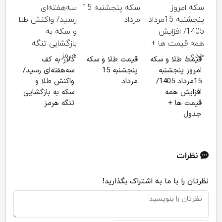
قیمت طلا و سکه
قیمت طلا و سکه
دلار به کف
پشت
امروز پنجشنبه
پنجشنبه 15
سه‌هفته‌ای رسید/
۴
15مرداد 1405/
مرداد
واکنش طلا و
دلار
افزایش همه
سکه به بازگشایی
قیمت ها +
تنگه هرمز
جدول
نظرات
نظرتان را با ما به اشتراک بگذارید!