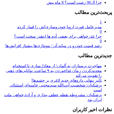
چرا ال90 زشت است؟
8 ماه پیش
پربحث‌ترین مطالب
1
مدیرعامل فورد: اروپا خودروسازی‌اش را قمار کرده
0
چرا عذرخواهی برای بعضی آدم ها اینقدر سخت است؟
0
رشد قیمت خودرو در میانه آذر؛ مونتاژی‌ها پیشتاز افزایش‌ها
جدیدترین مطالب
مهاجرت پرستاران به آلمان؛ از معادل‌سازی تا استخدام
محدودکردن زمان غذاخوردن به ۹ ساعت، توانایی‌های ذهنی
را تقویت می‌کند
تأثیر پنهانی داروهای جدید لاغری بر چشم‌ها!
پزشکیان: شخصیت آیت‌الله سیدمجتبی خامنه‌ای استثنائی
است
پزشکیان: مشروطه نقطه عطف بیداری و آزادی‌خواهی ملت
ایران بود
نظرات اخیر کاربران