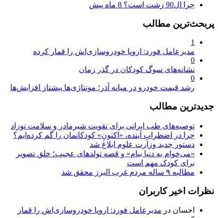
چرا ال90 زشت است؟
8 ماه پیش
پربحث‌ترین مطالب
1
مدیرعامل فورد: اروپا خودروسازی‌اش را قمار کرده
0
نشانه‌های سوگ کودکان در گذر زمان
0
رشد قیمت خودرو در میانه آذر؛ مونتاژی‌ها پیشتاز افزایش‌ها
جدیدترین مطالب
توصیه‌های طب ایرانی برای تقویت شیرمادر و سلامت نوزاد
چرا در اضطرابِ آینده، «اکنونِ» کودکانمان را گم کرده‌ایم؟
دستور جدید وزارت علوم ابلاغ شد
«می‌خوام به دنیا بیام» و قصه تولدهای عجیب؛ خلق تصویر
برای کودک مهم است
مطالبه ۹ ساله مردم غرب البرز محقق شد
نظرات اخیر کاربران
احسان
در
مدیرعامل فورد: اروپا خودروسازی‌اش را قمار