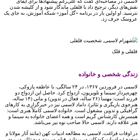
لاسمی در مصاحبه‌ای گفت که علی‌رغم پیشنهادها برای ایفای
نقش‌های دیگر، ترجیح داد با قلقلی ماندگار شود و از کلیشه شدن
نترسید. او اولین بار در برنامه «گل آموز» شبکه آموزش، به جای یک
عروسک حرف زد.
قلقلی و قلک
زندگی شخصی و خانواده
لاسمی در فروردین ۱۳۶۷، در ۲۴ سالگی، با عاطفه پازوکی،
چهره‌پرداز سینما و تلویزیون، ازدواج کرد. حاصل این ازدواج دو
فرزند است: مهسا (۲۶ ساله، فعال در تدوین) و مانی (۱۴ ساله،
هنرجوی بازیگری و تئاتر). داماد لاسمی نیز در خبرگزاری به کارهای
گرافیکی و تدوین مشغول است. خانواده لاسمی کاملاً هنری است:
همسرش کارشناس گریم است و همه اعضای خانواده به سینما و
هنر علاقه دارند. لاسمی حالا صاحب نوه نیز می‌باشد.
در اوقات فراغت، لاسمی به مطالعه ادبیات کهن (مانند آثار مولانا و
سعدی) و ادبیات کودکان می‌پردازد، فیلم می‌بیند و به تئاتر می‌رود.