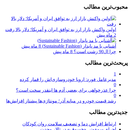
محبوب‌ترین مطالب
اولین واکنش بازار ارز به توافق ایران و آمریکا؛ دلار بالا رفت
2 ماه پیش
آشنایی با مد پایدار (Sustainable Fashion)
8 ماه پیش
چرا ال90 زشت است؟
8 ماه پیش
پربحث‌ترین مطالب
1
مدیرعامل فورد: اروپا خودروسازی‌اش را قمار کرده
0
چرا عذرخواهی برای بعضی آدم ها اینقدر سخت است؟
0
رشد قیمت خودرو در میانه آذر؛ مونتاژی‌ها پیشتاز افزایش‌ها
جدیدترین مطالب
ارتباط افزایش دما و تضعیف سلامت روان کودکان
اجرای سمفونی «خسوف» در تالار وحدت