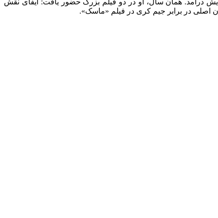
، تراشیده» را بازی کرد؛ اثری که در سال ۱۹۹۴ در جشنواره فیلم کن به نمایش درآمد. همان سال، او در دو فیلم بزرگ حضور یافت: ایفای نقش
ن اصلی در برابر جیم کری در فیلم «ماسک».