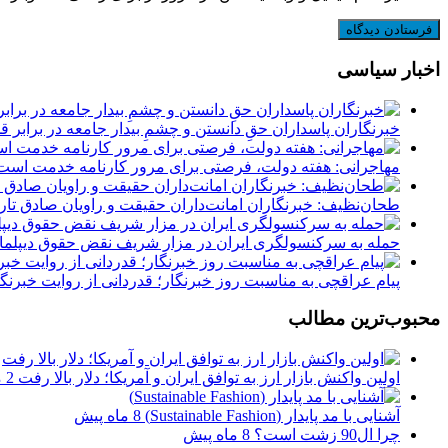
اخبار سیاسی
‏خبرنگاران پاسداران حقِ دانستن و چشمِ بیدار جامعه در برابر
مهاجرانی: هفته دولت، فرصتی برای مرور کارنامه خدمت اس
طحان‌نظیف: خبرنگاران امانت‌داران حقیقت و راویان صادق تاری
حمله به سرکنسولگری ایران در مزار شریف نقض حقوق دیپلمات
پیام عراقچی به مناسبت روز خبرنگار؛ قدردانی از روایت خبرنگ
محبوب‌ترین مطالب
اولین واکنش بازار ارز به توافق ایران و آمریکا؛ دلار بالا رفت
2 ماه پیش
آشنایی با مد پایدار (Sustainable Fashion)
8 ماه پیش
چرا ال90 زشت است؟
8 ماه پیش