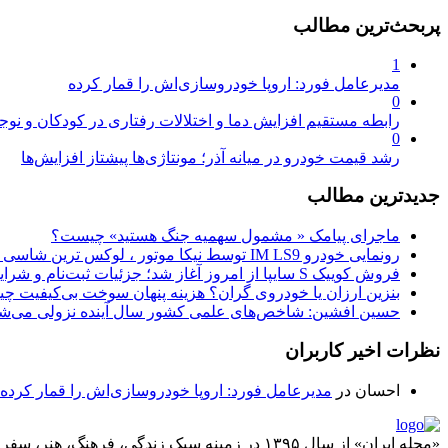
پربحث‌ترین مطالب
1
مدیرعامل فورد: اروپا خودروسازی‌اش را قمار کرده
0
رابطه مستقیم افزایش دما و اختلالات رفتاری در کودکان و نوجو
0
رشد قیمت خودرو در میانه آذر؛ مونتاژی‌ها پیشتاز افزایش‌ها
جدیدترین مطالب
ماجرای پیامک « مشمول سهمیه جنگ هستید» چیست؟
رونمایی خودرو IM LS9 توسط نیکا موتور ، لوکس ترین شاسی بلند EREV در ایران
فروش کوییک S سایپا از امروز آغاز شد؛ جزئیات ثبت‌نام و شرایط
بنزین ارزان یا خودروی گران؟ هزینه پنهان سوخت بی‌کیفیت 
حسین افشین: شاخص‌های علمی کشور سال آینده نزولی می‌شو
نظرات اخیر کاربران
احسان
در
مدیرعامل فورد: اروپا خودروسازی‌اش را قمار کرده
«مجله ایران» از سال ۱۳۹۵ در زمینه سبک زندگی، ف