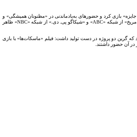
ی جایزه» بازی کرد و حضورهای به‌یادماندنی در «مظنونان همیشگی» و
«روز تمرین» داشت. در تلویزیون، او از بازیگران ثابت سریال «بلک دانلیز» شبکه «NBC» بود و به‌صورت دوره‌ای در سریال‌های «زندگی در مریخ» از شبکه «ABC» و «شیکاگو پی. دی.» از شبکه «NBC» ظاهر
د که گرین دو پروژه در دست تولید داشت: فیلم «ماسکات‌ها» با بازی
 در آن حضور داشتند.