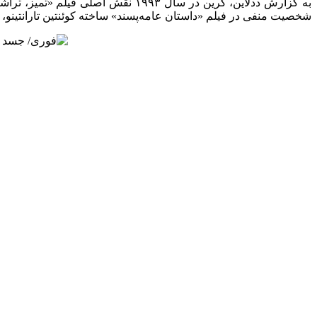
شخصیت منفی در فیلم «داستان عامه‌پسند» ساخته کوئنتین تارانتینو،