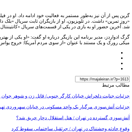
گرین پس از آن نیز به‌طور مستمر به فعالیت خود ادامه داد. او در ف
شد. آخرین حضور او به بازی در یکی از قسمت‌های سریال «کانتیننتال
گرگ ادواردز، مدیر برنامه این بازیگر درباره او گفت: «او یکی از ب
میکی رورک و یک مستند با عنوان «از سوی مردم آمریکا: خروج یواس‌ای‌
مطالب مرتبط
جزئیات جنایت دلخراش خیابان کارگر جنوبی/ قاتل زن و شوهر جوان 
جزئیات آتش‌سوزی مرگبار یک واحد مسکونی در خیابان سهروردی تهر
آتش‌سوزی گسترده در تهران / هتل استقلال دچار حریق شد؟
وقوع حادثه وحشتناک در تهران / جرثقیل ساختمانی سقوط کرد