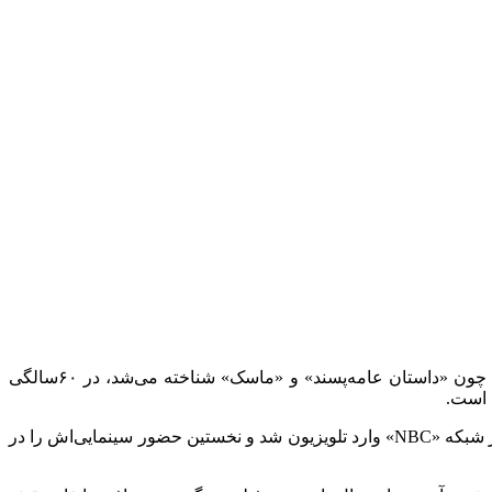
به گزارش اقتصاد آنلاین به نقل از همشهری، پیتر گرین، بازیگر نقش‌های مکمل که بیشتر به خاطر ایفای شخصیت‌های منفی در فیلم‌هایی چون «داستان عامه‌پسند» و «ماسک» شناخته می‌شد، در ۶۰سالگی
 است.
پیتر گرین ۸ اکتبر ۱۹۶۵ در ایالت نیوجرسی متولد شد. او نخستین بار در سال ۱۹۹۰ با بازی در یکی از قسمت‌های سریال جنایی «هاردبال» از شبکه «NBC» وارد تلویزیون شد و نخستین حضور سینمایی‌اش را در