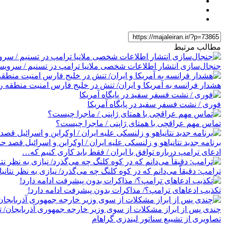
مطالب مرتبط
جنجال‌سازی انتشار اطلاعات شخصی ملانیا ترامپ در تسنیم / سرویس
هشدار فرانسه به آمریکا و ایران/ تنش در خلیج فارس امنیت منطقه را
فوری / نشت فسفر سفید در پایگاه آمریکا
تماس مهم عراقچی با همتای ژاپنی / ماجرا چیست؟
برنامه جدید نتانیاهو و زلنسکی علیه ایران / اوکراین و اسرائیل قصد ح
ادعای ترامپ درباره توافق با ایران / فقط باید کاری کنیم که…
ترامپ: دقیقاً می‌دانم که در کوه کلنگ چه می‌گذرد/ نیازی به نظر نتانیا
تکذیب ادعاهای ترامپ؟/ مذاکرات بدون پیشرفت ادامه دارد!
چندی پس از ابراز مشکلات از سوی وزیر خارجه جمهوری آذربایجان/ ت
تصاویری از تشییع سناتور لیندزی گراهام