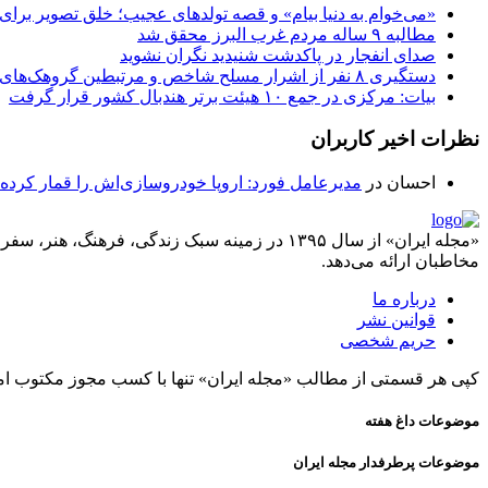
«می‌خوام به دنیا بیام» و قصه تولدهای عجیب؛ خلق تصویر بر
مطالبه ۹ ساله مردم غرب البرز محقق شد
صدای انفجار در پاکدشت شنیدید نگران نشوید
دستگیری ۸ نفر از اشرار مسلح شاخص و مرتبطین گروهک‌های تروریستی
بیات: مرکزی در جمع ۱۰ هیئت برتر هندبال کشور قرار گرفت
نظرات اخیر کاربران
احسان
در
مدیرعامل فورد: اروپا خودروسازی‌اش را قمار کرده
«مجله ایران» از سال ۱۳۹۵ در زمینه سبک زندگی، ف
مخاطبان ارائه می‌دهد.
درباره ما
قوانین نشر
حریم شخصی
کپی هر قسمتی از مطالب «مجله ایران» تنها با کسب مجوز مکتوب ام
موضوعات داغ هفته
موضوعات پرطرفدار مجله ایران